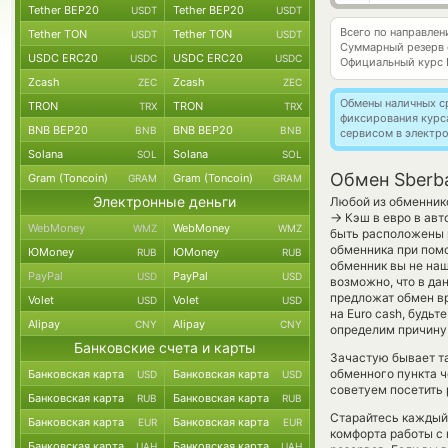
Tether BEP20
Tether BEP20
USDT
USDT
Всего по направле
Tether TON
Tether TON
USDT
USDT
Суммарный резерв
USDC ERC20
USDC ERC20
USDC
USDC
Официальный курс
Zcash
Zcash
ZEC
ZEC
Обмены наличных с
TRON
TRON
TRX
TRX
фиксирования курс
BNB BEP20
BNB BEP20
BNB
BNB
сервисом в электр
Solana
Solana
SOL
SOL
Обмен Sberba
Gram (Toncoin)
Gram (Toncoin)
GRAM
GRAM
Электронные деньги
Любой из обменнико
→
Кэш в евро в авт
WebMoney
WebMoney
WMZ
WMZ
быть расположены р
обменника при помо
ЮMoney
ЮMoney
RUB
RUB
обменник вы не наш
PayPal
PayPal
USD
USD
возможно, что в д
предложат обмен вр
Volet
Volet
USD
USD
на Euro cash, будь
Alipay
Alipay
CNY
CNY
определим причину
Банковские счета и карты
Зачастую бывает та
обменного пункта ч
Банковская карта
Банковская карта
USD
USD
советуем посетить 
Банковская карта
Банковская карта
RUB
RUB
Старайтесь каждый
Банковская карта
Банковская карта
EUR
EUR
комфорта работы с 
Банковская карта
Банковская карта
UAH
UAH