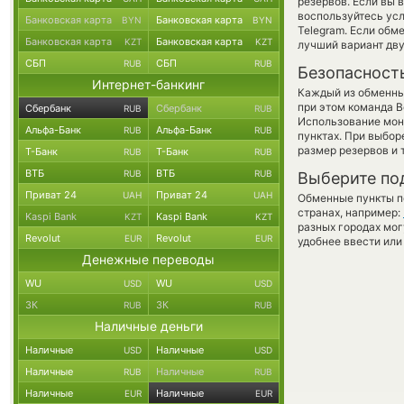
резервов. Если вы 
воспользуйтесь ус
Банковская карта
Банковская карта
BYN
BYN
Telegram. Если обм
Банковская карта
Банковская карта
KZT
KZT
лучший вариант дв
СБП
СБП
RUB
RUB
Безопасност
Интернет-банкинг
Каждый из обменны
при этом команда 
Сбербанк
Сбербанк
RUB
RUB
Использование мон
Альфа-Банк
Альфа-Банк
RUB
RUB
пунктах. При выбор
размер резервов и 
Т-Банк
Т-Банк
RUB
RUB
ВТБ
ВТБ
RUB
RUB
Выберите по
Приват 24
Приват 24
UAH
UAH
Обменные пункты по
странах, например:
Kaspi Bank
Kaspi Bank
KZT
KZT
разных городах мог
Revolut
Revolut
EUR
EUR
удобнее ввести или
Денежные переводы
WU
WU
USD
USD
ЗК
ЗК
RUB
RUB
Наличные деньги
Наличные
Наличные
USD
USD
Наличные
Наличные
RUB
RUB
Наличные
Наличные
EUR
EUR