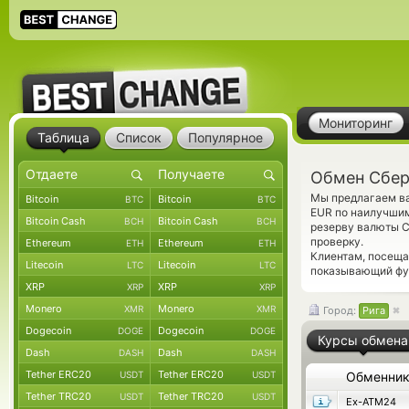
Мониторинг
Таблица
Список
Популярное
Обмен Сбер
Мы предлагаем ва
Bitcoin
Bitcoin
BTC
BTC
EUR по наилучшим
Bitcoin Cash
Bitcoin Cash
BCH
BCH
резерву валюты C
проверку.
Ethereum
Ethereum
ETH
ETH
Клиентам, посещ
Litecoin
Litecoin
LTC
LTC
показывающий фун
XRP
XRP
XRP
XRP
Monero
Monero
XMR
XMR
Город:
Рига
Dogecoin
Dogecoin
DOGE
DOGE
Курсы обмена
Dash
Dash
DASH
DASH
Tether ERC20
Tether ERC20
USDT
USDT
Обменни
Tether TRC20
Tether TRC20
USDT
USDT
Ex-ATM24