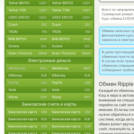
Tether BEP20
Tether BEP20
USDT
USDT
Всего по направлен
Tether TON
Tether TON
USDT
USDT
Суммарный резерв
USDC ERC20
USDC ERC20
USDC
USDC
Курс обмена
EUR/X
Zcash
Zcash
ZEC
ZEC
Обмены наличных с
TRON
TRON
TRX
TRX
фиксирования курс
BNB BEP20
BNB BEP20
BNB
BNB
сервисом в электр
Solana
Solana
SOL
SOL
В целях противоде
Gram (Toncoin)
Gram (Toncoin)
GRAM
GRAM
обменные пункты п
Электронные деньги
В случае если тра
обменную операци
WebMoney
WebMoney
WMZ
WMZ
соблюдения требов
ЮMoney
ЮMoney
RUB
RUB
PayPal
PayPal
USD
USD
Обмен Ripple
Volet
Volet
USD
USD
Каждый из обменных
Кэш в евро в автом
Alipay
Alipay
CNY
CNY
внимание на специа
Банковские счета и карты
перейти на сайт ин
именем. Если вы со
Банковская карта
Банковская карта
USD
USD
нужно обратиться к
Банковская карта
Банковская карта
системе, когда ав
RUB
RUB
обмен валют вручну
Банковская карта
Банковская карта
EUR
EUR
cash, пожалуйста,
Банковская карта
Банковская карта
администратором об
UAH
UAH