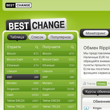
Мониторинг
Таблица
Список
Популярное
Обмен Rippl
Мы представляем 
Bitcoin
Bitcoin
BTC
BTC
Наличные EUR по 
Bitcoin Cash
Bitcoin Cash
BCH
BCH
обращайте вниман
пункты прошли ст
Ethereum
Ethereum
ETH
ETH
Если вы посетили
Litecoin
Litecoin
LTC
LTC
функциях сервиса
XRP
XRP
XRP
XRP
Monero
Monero
XMR
XMR
Город:
Кемер
Dogecoin
Dogecoin
DOGE
DOGE
Курсы обмена
Dash
Dash
DASH
DASH
Tether ERC20
Tether ERC20
USDT
USDT
Обменни
Tether TRC20
Tether TRC20
USDT
USDT
Kingex