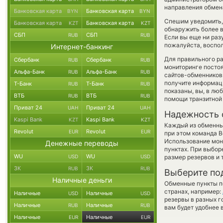
направления обмен
Банковская карта
Банковская карта
BYN
BYN
Спешим уведомить,
Банковская карта
Банковская карта
KZT
KZT
обнаружить более в
СБП
СБП
RUB
RUB
Если вы еще ни раз
пожалуйста, воспол
Интернет-банкинг
Для правильного ра
Сбербанк
Сбербанк
RUB
RUB
мониторинге посто
Альфа-Банк
Альфа-Банк
RUB
RUB
сайтов-обменников 
получите информаци
Т-Банк
Т-Банк
RUB
RUB
показаны, вы, в лю
ВТБ
ВТБ
RUB
RUB
помощи транзитной
Приват 24
Приват 24
UAH
UAH
Надежность 
Kaspi Bank
Kaspi Bank
KZT
KZT
Каждый из обменны
Revolut
Revolut
EUR
EUR
при этом команда 
Использование мон
Денежные переводы
пунктах. При выбор
WU
WU
USD
USD
размер резервов и 
ЗК
ЗК
RUB
RUB
Выберите по
Наличные деньги
Обменные пункты по
странах, например:
Наличные
Наличные
USD
USD
резервы в разных г
Наличные
Наличные
RUB
RUB
вам будет удобнее 
Наличные
Наличные
EUR
EUR