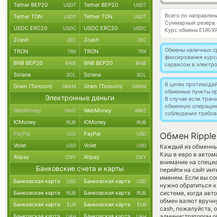
Tether BEP20
Tether BEP20
USDT
USDT
Всего по направлен
Tether TON
Tether TON
USDT
USDT
Суммарный резерв
USDC ERC20
USDC ERC20
USDC
USDC
Курс обмена
EUR/X
Zcash
Zcash
ZEC
ZEC
Обмены наличных с
TRON
TRON
TRX
TRX
фиксирования курс
BNB BEP20
BNB BEP20
BNB
BNB
сервисом в электр
Solana
Solana
SOL
SOL
В целях противоде
Gram (Toncoin)
Gram (Toncoin)
GRAM
GRAM
обменные пункты п
Электронные деньги
В случае если тра
обменную операци
WebMoney
WebMoney
WMZ
WMZ
соблюдения требов
ЮMoney
ЮMoney
RUB
RUB
PayPal
PayPal
USD
USD
Обмен Ripple
Volet
Volet
USD
USD
Каждый из обменных
Кэш в евро в автом
Alipay
Alipay
CNY
CNY
внимание на специа
Банковские счета и карты
перейти на сайт ин
именем. Если вы со
Банковская карта
Банковская карта
USD
USD
нужно обратиться к
Банковская карта
Банковская карта
системе, когда ав
RUB
RUB
обмен валют вручну
Банковская карта
Банковская карта
EUR
EUR
cash, пожалуйста,
Банковская карта
Банковская карта
администратором об
UAH
UAH