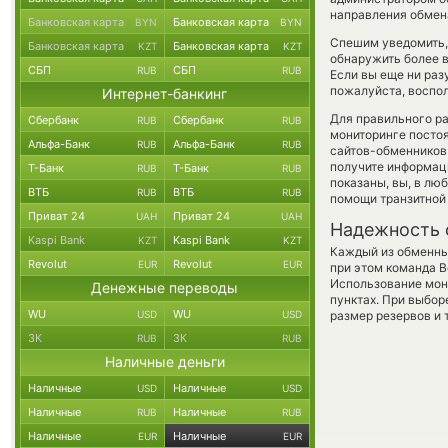
направления обмен
Банковская карта
Банковская карта
BYN
BYN
Спешим уведомить,
Банковская карта
Банковская карта
KZT
KZT
обнаружить более в
СБП
СБП
RUB
RUB
Если вы еще ни раз
пожалуйста, воспол
Интернет-банкинг
Для правильного ра
Сбербанк
Сбербанк
RUB
RUB
мониторинге посто
Альфа-Банк
Альфа-Банк
RUB
RUB
сайтов-обменников 
получите информаци
Т-Банк
Т-Банк
RUB
RUB
показаны, вы, в лю
ВТБ
ВТБ
RUB
RUB
помощи транзитной
Приват 24
Приват 24
UAH
UAH
Надежность 
Kaspi Bank
Kaspi Bank
KZT
KZT
Каждый из обменны
Revolut
Revolut
EUR
EUR
при этом команда 
Использование мон
Денежные переводы
пунктах. При выбор
WU
WU
USD
USD
размер резервов и 
ЗК
ЗК
RUB
RUB
Наличные деньги
Наличные
Наличные
USD
USD
Наличные
Наличные
RUB
RUB
Наличные
Наличные
EUR
EUR