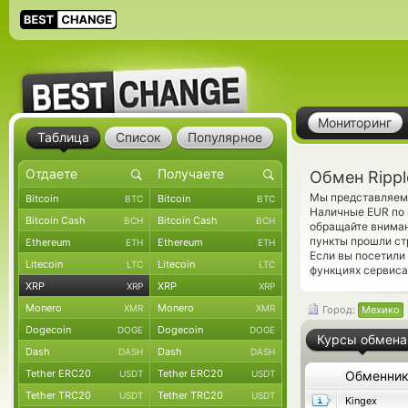
Мониторинг
Таблица
Список
Популярное
Обмен Rippl
Мы представляем 
Bitcoin
Bitcoin
BTC
BTC
Наличные EUR по 
Bitcoin Cash
Bitcoin Cash
BCH
BCH
обращайте вниман
пункты прошли ст
Ethereum
Ethereum
ETH
ETH
Если вы посетили
Litecoin
Litecoin
LTC
LTC
функциях сервиса
XRP
XRP
XRP
XRP
Monero
Monero
XMR
XMR
Город:
Мехико
Dogecoin
Dogecoin
DOGE
DOGE
Курсы обмена
Dash
Dash
DASH
DASH
Tether ERC20
Tether ERC20
USDT
USDT
Обменни
Tether TRC20
Tether TRC20
USDT
USDT
Kingex