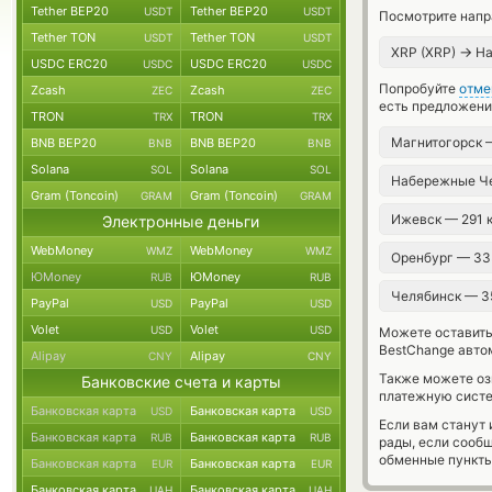
Tether BEP20
Tether BEP20
USDT
USDT
Посмотрите напр
Tether TON
Tether TON
USDT
USDT
→
XRP (XRP)
На
USDC ERC20
USDC ERC20
USDC
USDC
Попробуйте
отме
Zcash
Zcash
ZEC
ZEC
есть предложени
TRON
TRON
TRX
TRX
Магнитогорск 
BNB BEP20
BNB BEP20
BNB
BNB
Solana
Solana
SOL
SOL
Набережные Ч
Gram (Toncoin)
Gram (Toncoin)
GRAM
GRAM
Ижевск — 291 
Электронные деньги
WebMoney
WebMoney
WMZ
WMZ
Оренбург — 33
ЮMoney
ЮMoney
RUB
RUB
Челябинск — 3
PayPal
PayPal
USD
USD
Volet
Volet
USD
USD
Можете оставит
BestChange авто
Alipay
Alipay
CNY
CNY
Также можете о
Банковские счета и карты
платежную систе
Банковская карта
Банковская карта
USD
USD
Если вам станут
Банковская карта
Банковская карта
RUB
RUB
рады, если сооб
обменные пункты
Банковская карта
Банковская карта
EUR
EUR
Банковская карта
Банковская карта
UAH
UAH