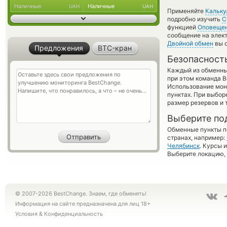
Наличные
Наличные
UAH
UAH
Применяйте
Кальку
подробно изучить
С
функцией
Оповеще
сообщение на элект
Двойной обмен
вы с
Предложения
BTC-кран
Безопасност
Каждый из обменны
при этом команда 
Использование мон
пунктах. При выбор
размер резервов и 
Выберите по
Обменные пункты по
странах, например:
Челябинск
. Курсы 
Выберите локацию, 
© 2007-2026 BestChange. Знаем, где обменять!
Информация на сайте предназначена для лиц 18+
Условия
&
Конфиденциальность