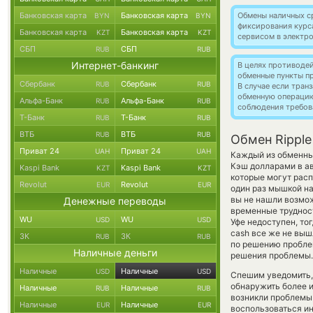
Банковская карта
Банковская карта
Обмены наличных с
BYN
BYN
фиксирования курс
Банковская карта
Банковская карта
KZT
KZT
сервисом в электр
СБП
СБП
RUB
RUB
Интернет-банкинг
В целях противоде
обменные пункты п
Сбербанк
Сбербанк
RUB
RUB
В случае если тра
обменную операци
Альфа-Банк
Альфа-Банк
RUB
RUB
соблюдения требов
Т-Банк
Т-Банк
RUB
RUB
ВТБ
ВТБ
RUB
RUB
Обмен Ripple
Приват 24
Приват 24
UAH
UAH
Каждый из обменных
Кэш долларами в а
Kaspi Bank
Kaspi Bank
KZT
KZT
которые могут расп
Revolut
Revolut
EUR
EUR
один раз мышкой на
вы не нашли возмож
Денежные переводы
временные трудност
WU
WU
USD
USD
Уфе недоступен, тог
cash все же не выш
ЗК
ЗК
RUB
RUB
по решению проблем
Наличные деньги
решения проблемы.
Наличные
Наличные
USD
USD
Спешим уведомить,
обнаружить более и
Наличные
Наличные
RUB
RUB
возникли проблемы 
Наличные
Наличные
EUR
EUR
воспользоваться и