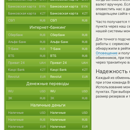
валют вручную. Если
Банковская карта
Банковская карта
BYN
BYN
оповестить нас о д
Банковская карта
Банковская карта
владельцем сайта-о
KZT
KZT
СБП
СБП
RUB
RUB
Часто получается та
пункта через наш с
Интернет-банкинг
нашей системы мони
Сбербанк
Сбербанк
RUB
RUB
Для точного подсче
Альфа-Банк
Альфа-Банк
RUB
RUB
работы с сервисом 
обнаружили в рейти
Т-Банк
Т-Банк
RUB
RUB
Оповещение
и полу
ВТБ
ВТБ
RUB
RUB
обменников, при п
через транзитную в
Приват 24
Приват 24
UAH
UAH
Kaspi Bank
Kaspi Bank
KZT
KZT
Надежность 
Revolut
Revolut
EUR
EUR
Каждый из обменны
при этом команда 
Денежные переводы
Использование мон
WU
WU
USD
USD
пунктах. При выбор
размер резервов и 
ЗК
ЗК
RUB
RUB
Наличные деньги
Наличные
Наличные
USD
USD
Наличные
Наличные
RUB
RUB
Наличные
Наличные
EUR
EUR