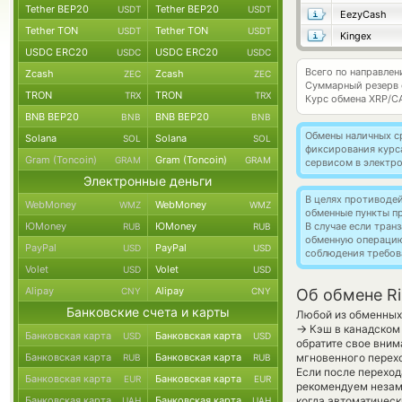
Tether BEP20
Tether BEP20
USDT
USDT
EezyCash
Tether TON
Tether TON
USDT
USDT
Kingex
USDC ERC20
USDC ERC20
USDC
USDC
Всего по направлен
Zcash
Zcash
ZEC
ZEC
Суммарный резерв
TRON
TRON
TRX
TRX
Курс обмена
XRP/C
BNB BEP20
BNB BEP20
BNB
BNB
Обмены наличных с
Solana
Solana
SOL
SOL
фиксирования курс
Gram (Toncoin)
Gram (Toncoin)
GRAM
GRAM
сервисом в электр
Электронные деньги
В целях противоде
WebMoney
WebMoney
WMZ
WMZ
обменные пункты п
ЮMoney
ЮMoney
В случае если тра
RUB
RUB
обменную операци
PayPal
PayPal
USD
USD
соблюдения требов
Volet
Volet
USD
USD
Alipay
Alipay
CNY
CNY
Об обмене Ri
Банковские счета и карты
Любой из обменных 
→
Кэш в канадском 
Банковская карта
Банковская карта
USD
USD
обратите свое вним
Банковская карта
Банковская карта
мгновенного перехо
RUB
RUB
Если после переход
Банковская карта
Банковская карта
EUR
EUR
рекомендуем незаме
Банковская карта
Банковская карта
когда автоматичес
UAH
UAH