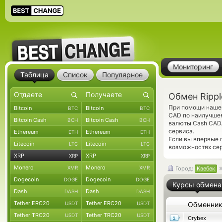
Мониторинг
Таблица
Список
Популярное
Обмен Rippl
При помощи нашег
Bitcoin
Bitcoin
BTC
BTC
CAD по наилучшем
Bitcoin Cash
Bitcoin Cash
BCH
BCH
валюты Cash CAD.
сервиса.
Ethereum
Ethereum
ETH
ETH
Если вы впервые 
Litecoin
Litecoin
LTC
LTC
возможностях сер
XRP
XRP
XRP
XRP
Monero
Monero
XMR
XMR
Город:
Квебек
Dogecoin
Dogecoin
DOGE
DOGE
Курсы обмена
Dash
Dash
DASH
DASH
Tether ERC20
Tether ERC20
USDT
USDT
Обменни
Tether TRC20
Tether TRC20
USDT
USDT
Crybex