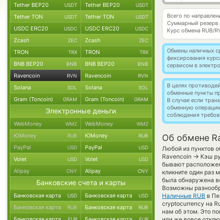
Tether BEP20
Tether BEP20
USDT
USDT
Всего по направлен
Tether TON
Tether TON
USDT
USDT
Суммарный резерв
USDC ERC20
USDC ERC20
USDC
USDC
Курс обмена
RUB/R
Zcash
Zcash
ZEC
ZEC
Обмены наличных с
TRON
TRON
TRX
TRX
фиксирования курс
BNB BEP20
BNB BEP20
BNB
BNB
сервисом в электр
Ravencoin
Ravencoin
RVN
RVN
В целях противоде
Solana
Solana
SOL
SOL
обменные пункты п
Gram (Toncoin)
Gram (Toncoin)
GRAM
GRAM
В случае если тра
обменную операци
Электронные деньги
соблюдения требов
WebMoney
WebMoney
WMZ
WMZ
ЮMoney
ЮMoney
RUB
RUB
Об обмене Ra
PayPal
PayPal
USD
USD
Любой из пунктов о
→
Ravencoin
Кэш ру
Volet
Volet
USD
USD
бывают расположены
Alipay
Alipay
CNY
CNY
кликните один раз 
была обнаружена во
Банковские счета и карты
Возможны разнообр
Банковская карта
Банковская карта
Наличные RUB
в Пе
USD
USD
cryptocurrency на 
Банковская карта
Банковская карта
RUB
RUB
нам об этом. Это 
Банковская карта
Банковская карта
или же вовсе отклю
EUR
EUR