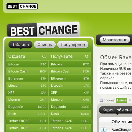
Мониторинг
Таблица
Список
Популярное
Обмен Rave
При помощи нашег
Bitcoin
Bitcoin
BTC
BTC
Наличные RUB по 
Bitcoin Cash
Bitcoin Cash
BCH
BCH
также и на резер
сервиса.
Ethereum
Ethereum
ETH
ETH
Пользователям, 
Litecoin
Litecoin
LTC
LTC
показывающий все
XRP
XRP
XRP
XRP
Monero
Monero
XMR
XMR
Город:
Пенза
Dogecoin
Dogecoin
DOGE
DOGE
Курсы обмена
Dash
Dash
DASH
DASH
Tether ERC20
Tether ERC20
USDT
USDT
Обменни
Tether TRC20
Tether TRC20
USDT
USDT
AvanChange