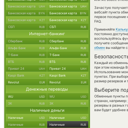
Банковская карта
Банковская карта
UAH
UAH
Зачастую получаетс
вебсайт пункта обм
Банковская карта
Банковская карта
BYN
BYN
первое посещение 
Банковская карта
Банковская карта
KZT
KZT
FAQ.
СБП
СБП
RUB
RUB
Применяйте
Кальку
Интернет-банкинг
постоянно доступн
воспользуйтесь фу
Сбербанк
Сбербанк
RUB
RUB
получите сообщение
обмен
вы найдете с
Альфа-Банк
Альфа-Банк
RUB
RUB
Т-Банк
Т-Банк
RUB
RUB
Безопасност
ВТБ
ВТБ
RUB
RUB
Каждый из обменны
при этом команда 
Приват 24
Приват 24
UAH
UAH
Использование мон
Kaspi Bank
Kaspi Bank
KZT
KZT
пунктах. При выбор
размер резервов и 
Revolut
Revolut
EUR
EUR
Денежные переводы
Выберите по
Обменные пункты по
WU
WU
USD
USD
странах, например:
ЗК
ЗК
RUB
RUB
резервы в разных г
Наличные деньги
вам будет удобнее 
Наличные
Наличные
USD
USD
Наличные
Наличные
RUB
RUB