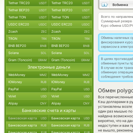
Tether TRC20
Tether TRC20
USDT
USDT
Вобменка
Tether BEP20
Tether BEP20
USDT
USDT
Всего по направлен
Tether TON
Tether TON
USDT
USDT
Суммарный резерв
USDC ERC20
USDC ERC20
USDC
USDC
Курс обмена
USD/P
Zcash
Zcash
ZEC
ZEC
Обмены наличных с
TRON
TRON
TRX
TRX
фиксирования курс
BNB BEP20
BNB BEP20
BNB
BNB
сервисом в электр
Solana
Solana
SOL
SOL
В целях противоде
Gram (Toncoin)
Gram (Toncoin)
GRAM
GRAM
обменные пункты п
Электронные деньги
В случае если тра
обменную операци
WebMoney
WebMoney
WMZ
WMZ
соблюдения требов
ЮMoney
ЮMoney
RUB
RUB
PayPal
PayPal
USD
USD
Обмен polyg
Volet
Volet
USD
USD
Все перечисленные
Кэш долларами в р
Alipay
Alipay
CNY
CNY
установлены возле 
Банковские счета и карты
один раз мышью по 
найдена возможност
Банковская карта
Банковская карта
USD
USD
вероятно, что на д
Банковская карта
Банковская карта
недоступен и вам п
RUB
RUB
не вышло, рекоменд
Банковская карта
Банковская карта
EUR
EUR