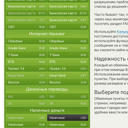
разрешению пробле
Банковская карта
Банковская карта
списка до решения 
UAH
UAH
Банковская карта
Банковская карта
BYN
BYN
Часто бывает так, 
через наш монитори
Банковская карта
Банковская карта
KZT
KZT
посетить раздел FA
СБП
СБП
RUB
RUB
Используйте
Кальк
Интернет-банкинг
постоянно доступн
используйте функ
Сбербанк
Сбербанк
RUB
RUB
сообщение на e-mai
Альфа-Банк
Альфа-Банк
RUB
RUB
вы сможете найти н
Т-Банк
Т-Банк
RUB
RUB
Надежность 
ВТБ
ВТБ
RUB
RUB
Каждый из обменны
Приват 24
Приват 24
UAH
UAH
при этом команда 
Использование мон
Kaspi Bank
Kaspi Bank
KZT
KZT
пунктах. При выбор
Revolut
Revolut
EUR
EUR
размер резервов и 
Денежные переводы
Выберите по
WU
WU
USD
USD
Обменные пункты по
странах, например:
ЗК
ЗК
RUB
RUB
разных городах мог
Наличные деньги
удобнее ввести или
Наличные
Наличные
USD
USD
Наличные
Наличные
RUB
RUB