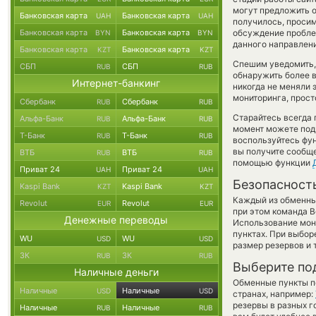
могут предложить об
Банковская карта
Банковская карта
UAH
UAH
получилось, проси
Банковская карта
Банковская карта
обсуждение пробле
BYN
BYN
данного направлен
Банковская карта
Банковская карта
KZT
KZT
Спешим уведомить,
СБП
СБП
RUB
RUB
обнаружить более 
Интернет-банкинг
никогда не меняли 
мониторинга, прост
Сбербанк
Сбербанк
RUB
RUB
Старайтесь всегда
Альфа-Банк
Альфа-Банк
RUB
RUB
момент можете под
Т-Банк
Т-Банк
RUB
RUB
воспользуйтесь фу
вы получите сообще
ВТБ
ВТБ
RUB
RUB
помощью функции
Приват 24
Приват 24
UAH
UAH
Безопасност
Kaspi Bank
Kaspi Bank
KZT
KZT
Каждый из обменны
Revolut
Revolut
EUR
EUR
при этом команда 
Денежные переводы
Использование мон
пунктах. При выбор
WU
WU
USD
USD
размер резервов и 
ЗК
ЗК
RUB
RUB
Выберите по
Наличные деньги
Обменные пункты по
Наличные
Наличные
USD
USD
странах, например:
резервы в разных г
Наличные
Наличные
RUB
RUB