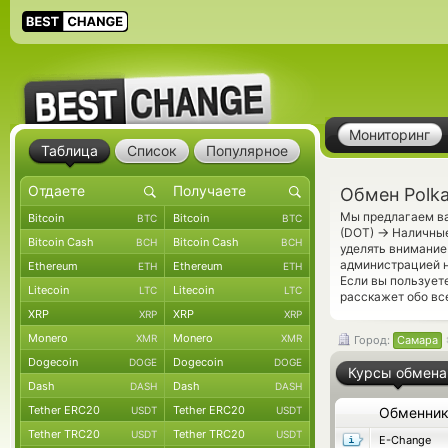
Мониторинг
Таблица
Список
Популярное
Обмен Polk
Мы предлагаем ва
Bitcoin
Bitcoin
BTC
BTC
→
(DOT)
Наличные
Bitcoin Cash
Bitcoin Cash
BCH
BCH
уделять внимание
администрацией н
Ethereum
Ethereum
ETH
ETH
Если вы пользует
Litecoin
Litecoin
LTC
LTC
расскажет обо вс
XRP
XRP
XRP
XRP
Monero
Monero
XMR
XMR
Город:
Самара
Dogecoin
Dogecoin
DOGE
DOGE
Курсы обмена
Dash
Dash
DASH
DASH
Tether ERC20
Tether ERC20
USDT
USDT
Обменни
Tether TRC20
Tether TRC20
USDT
USDT
E-Change