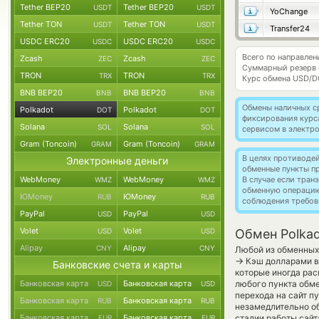
Tether BEP20
Tether BEP20
USDT
USDT
YoChange
Tether TON
Tether TON
USDT
USDT
Transfer24
USDC ERC20
USDC ERC20
USDC
USDC
Всего по направлен
Zcash
Zcash
ZEC
ZEC
Суммарный резерв
TRON
TRON
TRX
TRX
Курс обмена
USD/D
BNB BEP20
BNB BEP20
BNB
BNB
Обмены наличных с
Polkadot
Polkadot
DOT
DOT
фиксирования курс
Solana
Solana
SOL
SOL
сервисом в электр
Gram (Toncoin)
Gram (Toncoin)
GRAM
GRAM
В целях противоде
Электронные деньги
обменные пункты п
WebMoney
WebMoney
В случае если тра
WMZ
WMZ
обменную операци
ЮMoney
ЮMoney
RUB
RUB
соблюдения требов
PayPal
PayPal
USD
USD
Volet
Volet
USD
USD
Обмен Polkad
Alipay
Alipay
CNY
CNY
Любой из обменных 
→
Кэш долларами в
Банковские счета и карты
которые иногда рас
Банковская карта
Банковская карта
любого пункта обме
USD
USD
перехода на сайт п
Банковская карта
Банковская карта
RUB
RUB
незамедлительно об
Банковская карта
Банковская карта
стадии работы сай
EUR
EUR