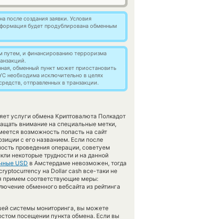
а после создания заявки. Условия
информация будет продублирована обменным
м путем, и финансированию терроризма
анзакций.
нная, обменный пункт может приостановить
YC необходима исключительно в целях
редств, отправленных в транзакции.
ляет услуги обмена Криптовалюта Полкадот
ащать внимание на специальные метки,
меется возможность попасть на сайт
зиции с его названием. Если после
ность проведения операции, советуем
икли некоторые трудности и на данной
чные USD
в Амстердаме невозможен, тогда
yptocurrency на Dollar cash все-таки не
мя примем соответствующие меры:
лючение обменного вебсайта из рейтинга
шей системы мониторинга, вы можете
стом посещении пункта обмена. Если вы