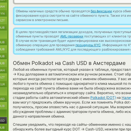
UAH
Обмены наличных средств обычно проводятся
без фиксации
курса обмен
BYN
фиксирования курса смотрите на сайте обменного пункта. Также эта 
сервисом в электронном письме.
KZT
RUB
В целях противодействия легализации доходов, полученных преступны
обменные пункты проводят
AML-проверки
поступающих от клиентов тр
В случае если транзакция будет идентифицирована как высокорискова
RUB
обменную операцию для проведения
процедуры KYC
. Информация по K
RUB
соблюдения требований AML/KYC для последующего разблокирования с
RUB
Обмен Polkadot на Cash USD в Амстердаме
RUB
Любой из обменных пунктов, который указан в таблице, предостав
UAH
→
Кэш долларами в автоматическом или ручном режиме. Стоит обр
KZT
которые иногда располагаются рядом с именем обменника. У вас и
любого пункта обмена с помощью однократного клика мышкой по по
EUR
перехода на сайт пункта обмена вами не была обнаружена возмож
незамедлительно обратиться к оператору сайта. Вероятно, что возн
стадии работы сайта автоматический обмен
Polkadot (DOT)
на
Нали
USD
вам могут предложить обмен вручную. Если же поменять Polka dot cr
RUB
получилось, просим оповестить нас о данной ситуации. Мы вовре
обсуждение проблемы с администратором пункта обмена, либо иск
данного направления обмена.
USD
Спешим уведомить, что переходя на сайты-обменники именно с на
RUB
→
обнаружить более выгодный курс DOT
Cash-USD, нежели при про