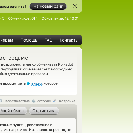
На новый сайт
шаем оценить!
45
Обменников:
614
Обновление:
12:46:01
тнерам
Помощь
FAQ
Контакты
Амстердаме
е возможность легко обменивать Polkadot
 подходящий обменный сайт, необходимо
 был досконально проверен
ам просмотреть
видео
, которое
Несоответствие
История
Настройка
йной обмен
Статистика
енные пункты, работающие с
аме напрямую. Но, вполне вероятно, что