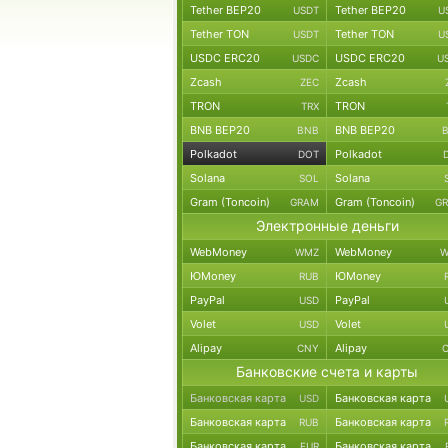
Tether BEP20
Tether BEP20
USDT
U
Tether TON
Tether TON
USDT
U
USDC ERC20
USDC ERC20
USDC
U
Zcash
Zcash
ZEC
TRON
TRON
TRX
BNB BEP20
BNB BEP20
BNB
Polkadot
Polkadot
DOT
Solana
Solana
SOL
Gram (Toncoin)
Gram (Toncoin)
GRAM
G
Электронные деньги
WebMoney
WebMoney
WMZ
W
ЮMoney
ЮMoney
RUB
PayPal
PayPal
USD
Volet
Volet
USD
Alipay
Alipay
CNY
Банковские счета и карты
Банковская карта
Банковская карта
USD
Банковская карта
Банковская карта
RUB
Банковская карта
Банковская карта
EUR