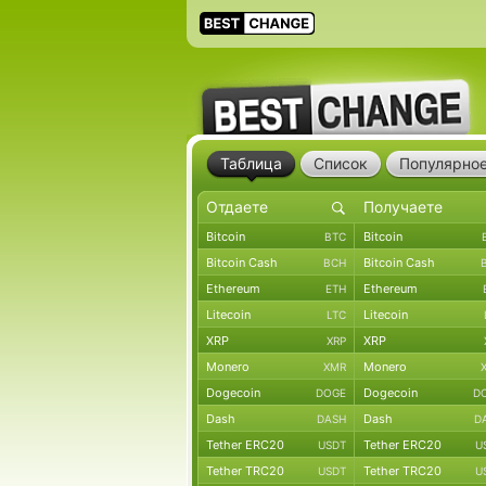
Таблица
Список
Популярно
Bitcoin
Bitcoin
BTC
Bitcoin Cash
Bitcoin Cash
BCH
Ethereum
Ethereum
ETH
Litecoin
Litecoin
LTC
XRP
XRP
XRP
Monero
Monero
XMR
Dogecoin
Dogecoin
DOGE
D
Dash
Dash
DASH
D
Tether ERC20
Tether ERC20
USDT
U
Tether TRC20
Tether TRC20
USDT
U