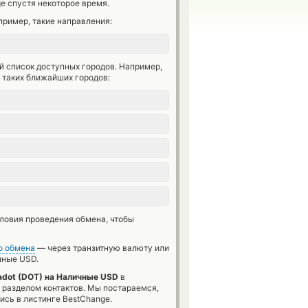
e спустя некоторое время.
ример, такие направления:
й список доступных городов. Например,
 таких ближайших городов:
словия проведения обмена, чтобы
о обмена
— через транзитную валюту или
ные USD.
adot (DOT) на Наличные USD
в
 разделом контактов. Мы постараемся,
сь в листинге BestChange.