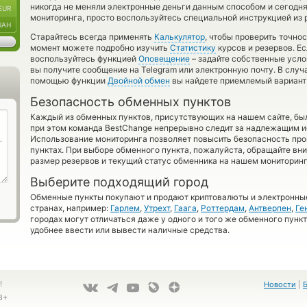
никогда не меняли электронные деньги данным способом и сегодня
EUR
мониторинга, просто воспользуйтесь специальной инструкцией из 
UAH
Старайтесь всегда применять
Калькулятор
, чтобы проверить точно
момент можете подробно изучить
Статистику
курсов и резервов. Ес
воспользуйтесь функцией
Оповещение
– задайте собственные усло
вы получите сообщение на Telegram или электронную почту. В случ
помощью функции
Двойной обмен
вы найдете приемлемый вариант 
Безопасность обменных пунктов
Каждый из обменных пунктов, присутствующих на нашем сайте, бы
при этом команда BestChange непрерывно следит за надлежащим и
Использование мониторинга позволяет повысить безопасность пр
пунктах. При выборе обменного пункта, пожалуйста, обращайте вн
размер резервов и текущий статус обменника на нашем мониторинг
Выберите подходящий город
Обменные пункты покупают и продают криптовалюты и электронные
странах, например:
Гарлем
,
Утрехт
,
Гаага
,
Роттердам
,
Антверпен
,
Ге
городах могут отличаться даже у одного и того же обменного пункт
удобнее ввести или вывести наличные средства.
!
Новости
|
8+