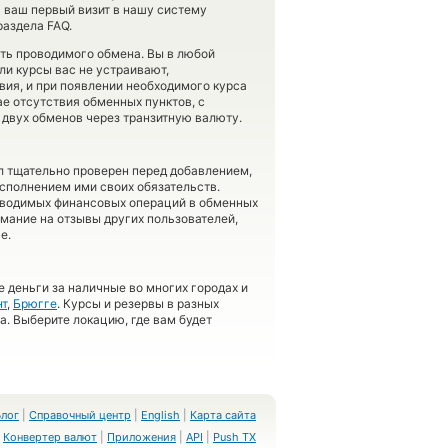
 ваш первый визит в нашу систему
раздела FAQ.
сть проводимого обмена. Вы в любой
ли курсы вас не устраивают,
вия, и при появлении необходимого курса
ае отсутствия обменных пунктов, с
двух обменов через транзитную валюту.
л тщательно проверен перед добавлением,
сполнением ими своих обязательств.
оводимых финансовых операций в обменных
имание на отзывы других пользователей,
е.
 деньги за наличные во многих городах и
нт
,
Брюгге
. Курсы и резервы в разных
а. Выберите локацию, где вам будет
Блог
|
Справочный центр
|
English
|
Карта сайта
Конвертер валют
|
Приложения
|
API
|
Push TX