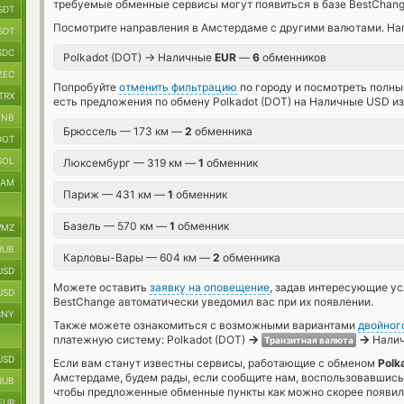
требуемые обменные сервисы могут появиться в базе BestChang
SDT
Посмотрите направления в Амстердаме с другими валютами. Нап
SDT
SDC
→
Polkadot (DOT)
Наличные
EUR
—
6
обменников
ZEC
Попробуйте
отменить фильтрацию
по городу и посмотреть полны
TRX
есть предложения по обмену Polkadot (DOT) на Наличные USD из
BNB
Брюссель — 173 км —
2
обменника
DOT
SOL
Люксембург — 319 км —
1
обменник
RAM
Париж — 431 км —
1
обменник
Базель — 570 км —
1
обменник
MZ
RUB
Карловы-Вары — 604 км —
2
обменника
USD
Можете оставить
заявку на оповещение
, задав интересующие у
USD
BestChange автоматически уведомил вас при их появлении.
CNY
Также можете ознакомиться с возможными вариантами
двойног
→
→
платежную систему: Polkadot (DOT)
Налич
Транзитная валюта
USD
Если вам станут известны сервисы, работающие с обменом
Polk
Амстердаме, будем рады, если сообщите нам, воспользовавшись
RUB
чтобы предложенные обменные пункты как можно скорее появили
EUR