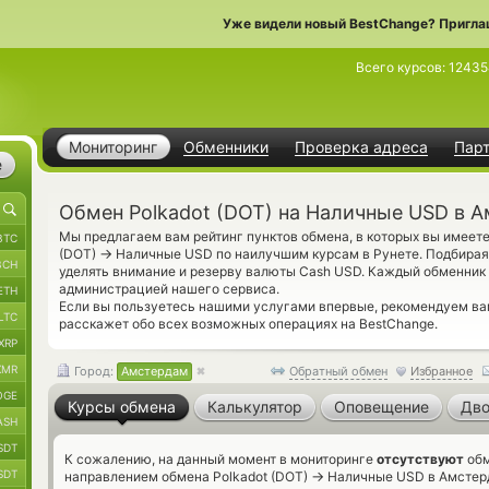
Уже видели новый BestChange? Пригла
Всего курсов:
12435
Мониторинг
Обменники
Проверка адреса
Пар
е
Обмен Polkadot (DOT) на Наличные USD в 
Мы предлагаем вам рейтинг пунктов обмена, в которых вы имеет
BTC
→
(DOT)
Наличные USD по наилучшим курсам в Рунете. Подбирая
BCH
уделять внимание и резерву валюты Cash USD. Каждый обменник
администрацией нашего сервиса.
ETH
Если вы пользуетесь нашими услугами впервые, рекомендуем в
LTC
расскажет обо всех возможных операциях на BestChange.
XRP
XMR
Город:
Амстердам
Обратный обмен
Избранное
OGE
Курсы обмена
Калькулятор
Оповещение
Дво
ASH
SDT
К сожалению, на данный момент в мониторинге
отсутствуют
обм
SDT
→
направлением обмена Polkadot (DOT)
Наличные USD в Амстерд