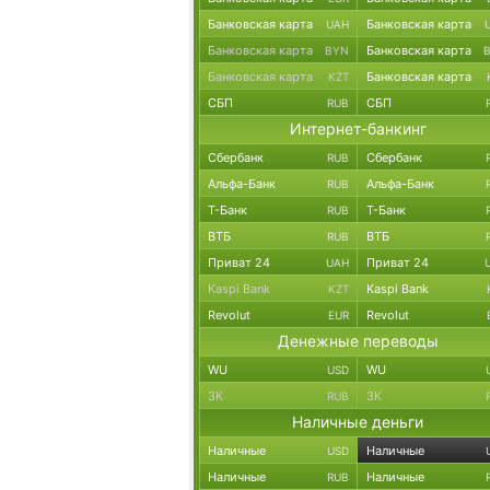
Банковская карта
Банковская карта
UAH
Банковская карта
Банковская карта
BYN
Банковская карта
Банковская карта
KZT
СБП
СБП
RUB
Интернет-банкинг
Сбербанк
Сбербанк
RUB
Альфа-Банк
Альфа-Банк
RUB
Т-Банк
Т-Банк
RUB
ВТБ
ВТБ
RUB
Приват 24
Приват 24
UAH
Kaspi Bank
Kaspi Bank
KZT
Revolut
Revolut
EUR
Денежные переводы
WU
WU
USD
ЗК
ЗК
RUB
Наличные деньги
Наличные
Наличные
USD
Наличные
Наличные
RUB