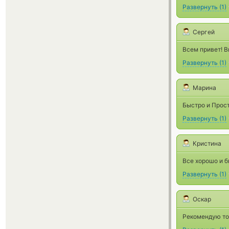
Развернуть
(
1
)
Сергей
Всем привет! В
Развернуть
(
1
)
Марина
Быстро и Прос
Развернуть
(
1
)
Кристина
Все хорошо и б
Развернуть
(
1
)
Оскар
Рекомендую тол