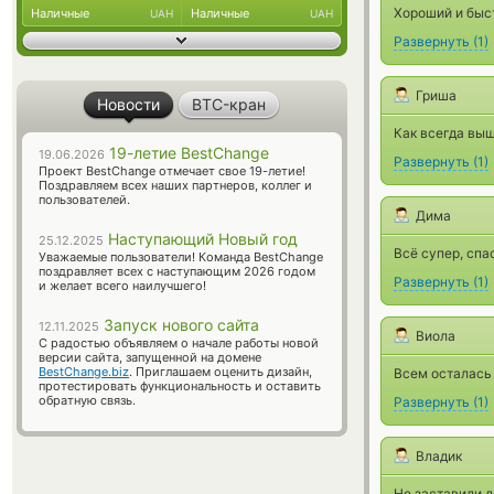
Хороший и быс
Наличные
Наличные
UAH
UAH
Развернуть
(
1
)
Гриша
Новости
BTC-кран
Как всегда выш
19-летие BestChange
19.06.2026
Развернуть
(
1
)
Проект BestChange отмечает свое 19-летие!
Поздравляем всех наших партнеров, коллег и
пользователей.
Дима
Наступающий Новый год
25.12.2025
Всё супер, спа
Уважаемые пользователи! Команда BestChange
поздравляет всех с наступающим 2026 годом
Развернуть
(
1
)
и желает всего наилучшего!
Запуск нового сайта
12.11.2025
Виола
С радостью объявляем о начале работы новой
версии сайта, запущенной на домене
BestChange.biz
. Приглашаем оценить дизайн,
Всем осталась 
протестировать функциональность и оставить
обратную связь.
Развернуть
(
1
)
Владик
Не заставили д