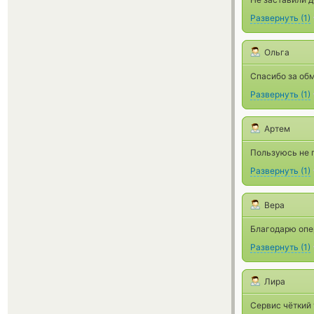
Развернуть
(
1
)
Ольга
Спасибо за обм
Развернуть
(
1
)
Артем
Пользуюсь не п
Развернуть
(
1
)
Вера
Благодарю опе
Развернуть
(
1
)
Лира
Сервис чёткий 