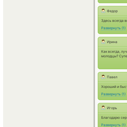
Федор
Здесь всегда в
Развернуть
(
1
)
Ирина
Как всегда, лу
молодцы? Супе
Павел
Хороший и быс
Развернуть
(
1
)
Игорь
Благодарю серв
Развернуть
(
1
)