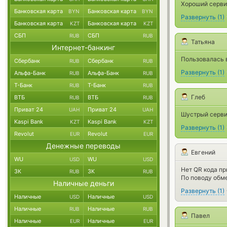
Хороший серви
Банковская карта
Банковская карта
BYN
BYN
Развернуть
(
1
)
Банковская карта
Банковская карта
KZT
KZT
СБП
СБП
RUB
RUB
Татьяна
Интернет-банкинг
Пользовалась 
Сбербанк
Сбербанк
RUB
RUB
Развернуть
(
1
)
Альфа-Банк
Альфа-Банк
RUB
RUB
Т-Банк
Т-Банк
RUB
RUB
Глеб
ВТБ
ВТБ
RUB
RUB
Приват 24
Приват 24
UAH
UAH
Шустрый сервис
Kaspi Bank
Kaspi Bank
KZT
KZT
Развернуть
(
1
)
Revolut
Revolut
EUR
EUR
Денежные переводы
Евгений
WU
WU
USD
USD
Нет QR кода пр
ЗК
ЗК
RUB
RUB
По поводу обме
Наличные деньги
Развернуть
(
1
)
Наличные
Наличные
USD
USD
Наличные
Наличные
RUB
RUB
Павел
Наличные
Наличные
EUR
EUR