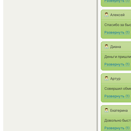
Развернуть
(
1
)
Алексей
Спасибо за бы
Развернуть
(
1
)
Диана
Деньги пришли 
Развернуть
(
1
)
Артур
Совершил обмен
Развернуть
(
1
)
Екатерина
Довольно быстр
Развернуть
(
1
)