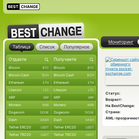
Мониторинг
Таблица
Список
Популярное
Bitcoin
Bitcoin
BTC
BTC
Bitcoin Cash
Bitcoin Cash
BCH
BCH
Ethereum
Ethereum
ETH
ETH
Litecoin
Litecoin
LTC
LTC
Статус:
XRP
XRP
XRP
XRP
Возраст:
Monero
Monero
XMR
XMR
На BestChange:
Страна:
Dogecoin
Dogecoin
DOGE
DOGE
AML-прозрачност
Dash
Dash
DASH
DASH
Tether ERC20
Tether ERC20
USDT
USDT
Tether TRC20
Tether TRC20
USDT
USDT