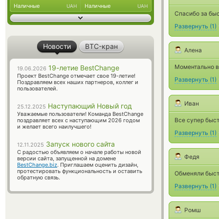
Наличные
Наличные
UAH
UAH
Спасибо за бы
Развернуть
(
1
)
Новости
BTC-кран
Алена
Моментально вы
19-летие BestChange
19.06.2026
Проект BestChange отмечает свое 19-летие!
Развернуть
(
1
)
Поздравляем всех наших партнеров, коллег и
пользователей.
Иван
Наступающий Новый год
25.12.2025
Уважаемые пользователи! Команда BestChange
Все супер быст
поздравляет всех с наступающим 2026 годом
и желает всего наилучшего!
Развернуть
(
1
)
Запуск нового сайта
12.11.2025
С радостью объявляем о начале работы новой
Федя
версии сайта, запущенной на домене
BestChange.biz
. Приглашаем оценить дизайн,
протестировать функциональность и оставить
Обменяли быстр
обратную связь.
Развернуть
(
1
)
Ромш