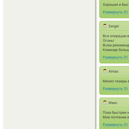
Хорошая и быс
Развернуть
(
1
)
Sergei
Все операции в
Огонь!
Всем рекоменд
Команде больш
Развернуть
(
1
)
Almas
Менял тезеры в
Развернуть
(
1
)
Макс
Пока быстрее н
Мое почтение 
Развернуть
(
1
)