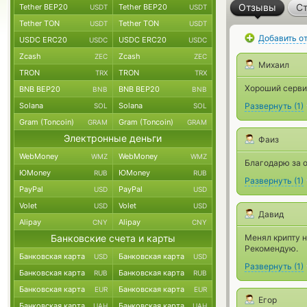
Отзывы
Ст
Tether BEP20
Tether BEP20
USDT
USDT
Tether TON
Tether TON
USDT
USDT
Добавить о
USDC ERC20
USDC ERC20
USDC
USDC
Zcash
Zcash
ZEC
ZEC
Михаил
TRON
TRON
TRX
TRX
Хороший серви
BNB BEP20
BNB BEP20
BNB
BNB
Solana
Solana
Развернуть
(
1
)
SOL
SOL
Gram (Toncoin)
Gram (Toncoin)
GRAM
GRAM
Электронные деньги
Фаиз
WebMoney
WebMoney
WMZ
WMZ
Благодарю за о
ЮMoney
ЮMoney
RUB
RUB
Развернуть
(
1
)
PayPal
PayPal
USD
USD
Volet
Volet
USD
USD
Давид
Alipay
Alipay
CNY
CNY
Банковские счета и карты
Менял крипту н
Рекомендую.
Банковская карта
Банковская карта
USD
USD
Развернуть
(
1
)
Банковская карта
Банковская карта
RUB
RUB
Банковская карта
Банковская карта
EUR
EUR
Егор
Банковская карта
Банковская карта
UAH
UAH