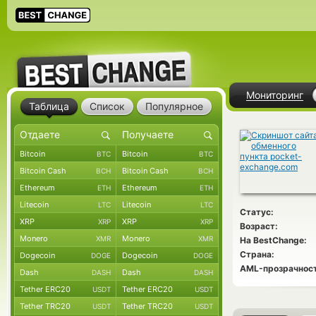
Мониторинг
Таблица
Список
Популярное
Bitcoin
Bitcoin
BTC
BTC
Bitcoin Cash
Bitcoin Cash
BCH
BCH
Ethereum
Ethereum
ETH
ETH
Litecoin
Litecoin
LTC
LTC
Статус:
XRP
XRP
XRP
XRP
Возраст:
Monero
Monero
XMR
XMR
На BestChange:
Страна:
Dogecoin
Dogecoin
DOGE
DOGE
AML-прозрачност
Dash
Dash
DASH
DASH
Tether ERC20
Tether ERC20
USDT
USDT
Tether TRC20
Tether TRC20
USDT
USDT