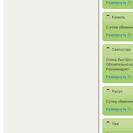
Развернуть
(
1
)
Камиль
С этим обменни
Развернуть
(
1
)
Святослав
Очень быстро 
Обязательно ещ
Рекомендую!
Развернуть
(
1
)
Расул
Супер обменник
Развернуть
(
1
)
Лев