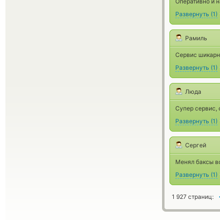
Оперативно и н
Развернуть
(
1
)
Рамиль
Сервис шикарн
Развернуть
(
1
)
Люда
Супер сервис, 
Развернуть
(
1
)
Сергей
Менял баксы вс
Развернуть
(
1
)
1 927 страниц: