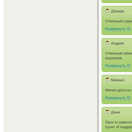
Динара
Отличный серви
Развернуть
(
1
)
Андрей
Отличный обмен
кошельке.
Развернуть
(
1
)
Михаил
Менял доги на 
Развернуть
(
1
)
Дина
Просто замеча
пункт. И подде