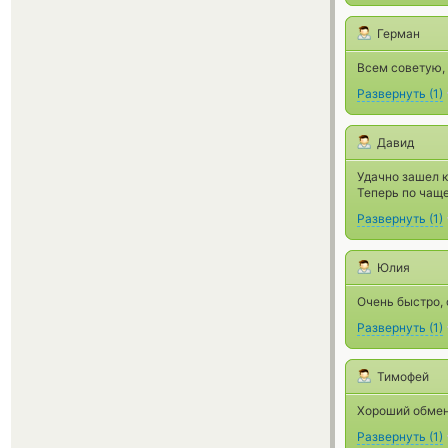
Герман
Всем советую,
Развернуть
(
1
)
Давид
Удачно зашел к
Теперь по чаще
Развернуть
(
1
)
Юлия
Очень быстро, 
Развернуть
(
1
)
Тимофей
Хороший обмен
Развернуть
(
1
)