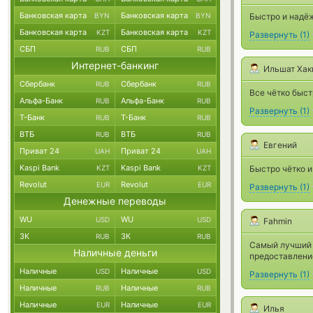
Банковская карта
Банковская карта
BYN
BYN
Быстро и надёж
Банковская карта
Банковская карта
KZT
KZT
Развернуть
(
1
)
СБП
СБП
RUB
RUB
Интернет-банкинг
Ильшат Хак
Сбербанк
Сбербанк
RUB
RUB
Все чётко быст
Альфа-Банк
Альфа-Банк
RUB
RUB
Развернуть
(
1
)
Т-Банк
Т-Банк
RUB
RUB
ВТБ
ВТБ
RUB
RUB
Евгений
Приват 24
Приват 24
UAH
UAH
Kaspi Bank
Kaspi Bank
KZT
KZT
Быстро чётко и
Revolut
Revolut
EUR
EUR
Развернуть
(
1
)
Денежные переводы
WU
WU
USD
USD
Fahmin
ЗК
ЗК
RUB
RUB
Самый лучший о
Наличные деньги
предоставление
Наличные
Наличные
USD
USD
Развернуть
(
1
)
Наличные
Наличные
RUB
RUB
Наличные
Наличные
EUR
EUR
Илья