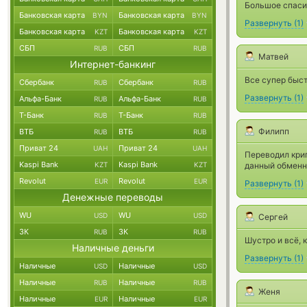
Большое спасиб
Банковская карта
Банковская карта
BYN
BYN
Развернуть
(
1
)
Банковская карта
Банковская карта
KZT
KZT
СБП
СБП
RUB
RUB
Матвей
Интернет-банкинг
Все супер быст
Сбербанк
Сбербанк
RUB
RUB
Развернуть
(
1
)
Альфа-Банк
Альфа-Банк
RUB
RUB
Т-Банк
Т-Банк
RUB
RUB
Филипп
ВТБ
ВТБ
RUB
RUB
Приват 24
Приват 24
UAH
UAH
Переводил крип
Kaspi Bank
Kaspi Bank
KZT
KZT
данный обменн
Revolut
Revolut
EUR
EUR
Развернуть
(
1
)
Денежные переводы
WU
WU
USD
USD
Сергей
ЗК
ЗК
RUB
RUB
Шустро и всё, 
Наличные деньги
Развернуть
(
1
)
Наличные
Наличные
USD
USD
Наличные
Наличные
RUB
RUB
Женя
Наличные
Наличные
EUR
EUR