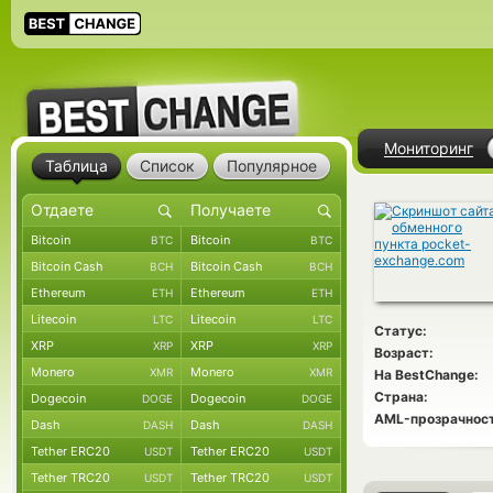
Мониторинг
Таблица
Список
Популярное
Bitcoin
Bitcoin
BTC
BTC
Bitcoin Cash
Bitcoin Cash
BCH
BCH
Ethereum
Ethereum
ETH
ETH
Litecoin
Litecoin
LTC
LTC
Статус:
XRP
XRP
XRP
XRP
Возраст:
Monero
Monero
XMR
XMR
На BestChange:
Страна:
Dogecoin
Dogecoin
DOGE
DOGE
AML-прозрачност
Dash
Dash
DASH
DASH
Tether ERC20
Tether ERC20
USDT
USDT
Tether TRC20
Tether TRC20
USDT
USDT