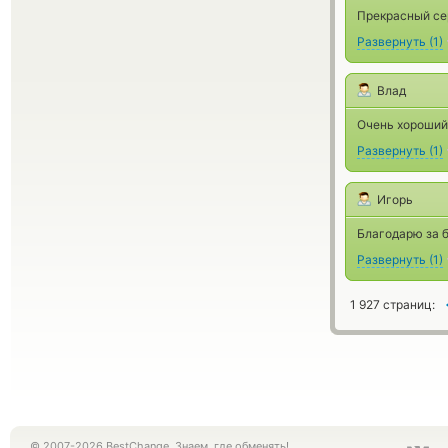
Прекрасный сер
Развернуть
(
1
)
Влад
Очень хороший
Развернуть
(
1
)
Игорь
Благодарю за б
Развернуть
(
1
)
1 927 страниц:
© 2007-2026 BestChange. Знаем, где обменять!