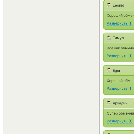
Leonid
Хороший обмен
Развернуть
(
1
)
Тимур
Все как обычно
Развернуть
(
1
)
Egor
Хороший обменн
Развернуть
(
1
)
Аркадий
Супер обменник
Развернуть
(
1
)