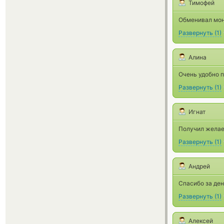
Тимофей
Обменивал моне
Развернуть
(
1
)
Алина
Очень удобно п
Развернуть
(
1
)
Игнат
Получил желае
Развернуть
(
1
)
Андрей
Спасибо за ден
Развернуть
(
1
)
Алексей