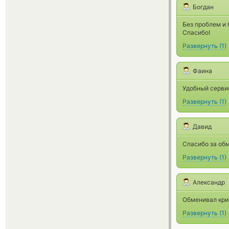
Богдан
Без проблем и
Спасибо!
Развернуть
(
1
)
Фаина
Удобный серви
Развернуть
(
1
)
Давид
Спасибо за обм
Развернуть
(
1
)
Александр
Обменивал крип
Развернуть
(
1
)