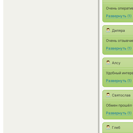
Очень операти
Развернуть
(
1
)
Диляра
Очень отзывчи
Развернуть
(
1
)
Алсу
Удобный интерф
Развернуть
(
1
)
Святослав
Обмен прошёл б
Развернуть
(
1
)
Глеб