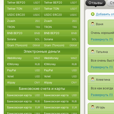
Отзывы
Ст
Tether BEP20
Tether BEP20
USDT
USDT
Tether TON
Tether TON
USDT
USDT
Добавить о
USDC ERC20
USDC ERC20
USDC
USDC
Zcash
Zcash
ZEC
ZEC
Ваня
TRON
TRON
TRX
TRX
Очень хороший
BNB BEP20
BNB BEP20
BNB
BNB
Solana
Solana
Развернуть
(
1
)
SOL
SOL
Gram (Toncoin)
Gram (Toncoin)
GRAM
GRAM
Электронные деньги
Татьяна
WebMoney
WebMoney
WMZ
WMZ
Все очень быст
ЮMoney
ЮMoney
RUB
RUB
Развернуть
(
1
)
PayPal
PayPal
USD
USD
Volet
Volet
USD
USD
Алевтина
Alipay
Alipay
CNY
CNY
Банковские счета и карты
Все как всегда
Развернуть
(
1
)
Банковская карта
Банковская карта
USD
USD
Банковская карта
Банковская карта
RUB
RUB
Игорь
Банковская карта
Банковская карта
EUR
EUR
Банковская карта
Банковская карта
UAH
UAH