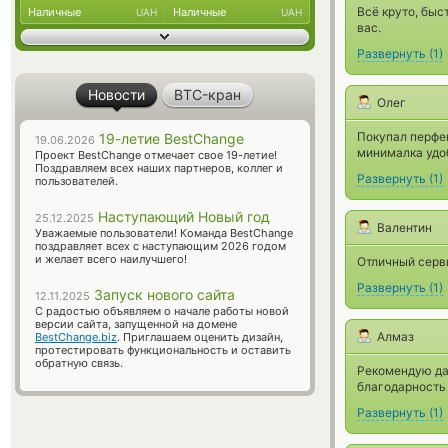
Всё круто, быс
Наличные
Наличные
UAH
UAH
вас.
Развернуть
(
1
)
Новости
BTC-кран
Олег
Покупал перфек
19-летие BestChange
19.06.2026
минималка удо
Проект BestChange отмечает свое 19-летие!
Поздравляем всех наших партнеров, коллег и
Развернуть
(
1
)
пользователей.
Наступающий Новый год
25.12.2025
Валентин
Уважаемые пользователи! Команда BestChange
поздравляет всех с наступающим 2026 годом
и желает всего наилучшего!
Отличный серв
Развернуть
(
1
)
Запуск нового сайта
12.11.2025
С радостью объявляем о начале работы новой
версии сайта, запущенной на домене
Алмаз
BestChange.biz
. Приглашаем оценить дизайн,
протестировать функциональность и оставить
обратную связь.
Рекомендую дан
благодарность 
Развернуть
(
1
)