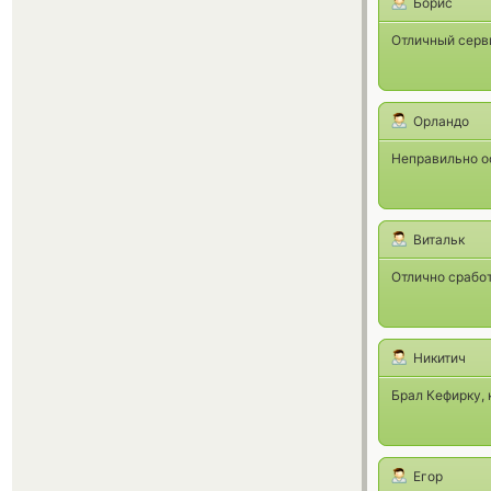
Борис
Отличный серв
Орландо
Неправильно оф
Витальк
Отлично срабо
Никитич
Брал Кефирку, 
Егор