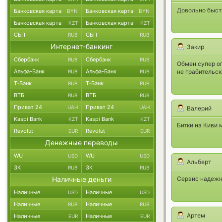
Довольно быстр
Банковская карта
Банковская карта
BYN
BYN
Банковская карта
Банковская карта
KZT
KZT
СБП
СБП
RUB
RUB
Интернет-банкинг
Закир
Сбербанк
Сбербанк
RUB
RUB
Обмен супер оп
Альфа-Банк
Альфа-Банк
не грабительск
RUB
RUB
Т-Банк
Т-Банк
RUB
RUB
ВТБ
ВТБ
RUB
RUB
Приват 24
Приват 24
UAH
UAH
Валерий
Kaspi Bank
Kaspi Bank
KZT
KZT
Битки на Киви 
Revolut
Revolut
EUR
EUR
Денежные переводы
WU
WU
USD
USD
Альберт
ЗК
ЗК
RUB
RUB
Наличные деньги
Сервис надежн
Наличные
Наличные
USD
USD
Наличные
Наличные
RUB
RUB
Артем
Наличные
Наличные
EUR
EUR