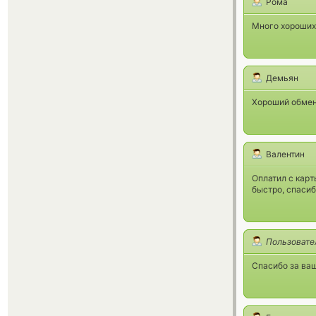
Рома
Много хороших,
Демьян
Хороший обмен
Валентин
Оплатил с карт
быстро, спаси
Пользовате
Спасибо за ва