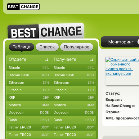
Мониторинг
Таблица
Список
Популярное
Bitcoin
Bitcoin
BTC
BTC
Bitcoin Cash
Bitcoin Cash
BCH
BCH
Ethereum
Ethereum
ETH
ETH
Litecoin
Litecoin
LTC
LTC
Статус:
XRP
XRP
XRP
XRP
Возраст:
Monero
Monero
XMR
XMR
На BestChange:
Страна:
Dogecoin
Dogecoin
DOGE
DOGE
AML-прозрачност
Dash
Dash
DASH
DASH
Tether ERC20
Tether ERC20
USDT
USDT
Tether TRC20
Tether TRC20
USDT
USDT