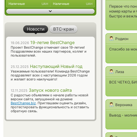
Наличные
Наличные
UAH
UAH
Первое что пон
номер карты и
быстро и вежли
Новости
BTC-кран
Родион
19-летие BestChange
19.06.2026
Проект BestChange отмечает свое 19-летие!
Спасибо за мом
Поздравляем всех наших партнеров, коллег и
пользователей.
Наступающий Новый год
25.12.2025
Уважаемые пользователи! Команда BestChange
Лиза
поздравляет всех с наступающим 2026 годом
и желает всего наилучшего!
ВСЕ ЧЕТКО, Б
Запуск нового сайта
12.11.2025
С радостью объявляем о начале работы новой
версии сайта, запущенной на домене
BestChange.biz
. Приглашаем оценить дизайн,
Вероника
протестировать функциональность и оставить
обратную связь.
Вывод - молни