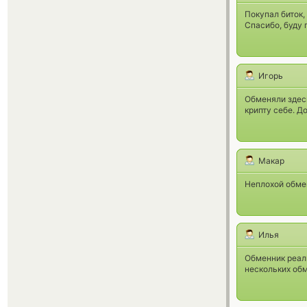
Покупал биток,
Спасибо, буду 
Игорь
Обменяли здесь
крипту себе. Д
Макар
Неплохой обме
Илья
Обменник реаль
нескольких обм