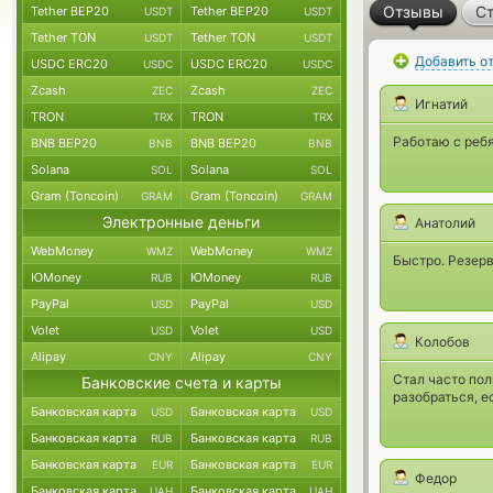
Отзывы
Ст
Tether BEP20
Tether BEP20
USDT
USDT
Tether TON
Tether TON
USDT
USDT
Добавить о
USDC ERC20
USDC ERC20
USDC
USDC
Zcash
Zcash
ZEC
ZEC
Игнатий
TRON
TRON
TRX
TRX
Работаю с ребя
BNB BEP20
BNB BEP20
BNB
BNB
Solana
Solana
SOL
SOL
Gram (Toncoin)
Gram (Toncoin)
GRAM
GRAM
Электронные деньги
Анатолий
WebMoney
WebMoney
WMZ
WMZ
Быстро. Резерв
ЮMoney
ЮMoney
RUB
RUB
PayPal
PayPal
USD
USD
Volet
Volet
USD
USD
Колобов
Alipay
Alipay
CNY
CNY
Стал часто пол
Банковские счета и карты
разобраться, е
Банковская карта
Банковская карта
USD
USD
Банковская карта
Банковская карта
RUB
RUB
Банковская карта
Банковская карта
EUR
EUR
Федор
Банковская карта
Банковская карта
UAH
UAH