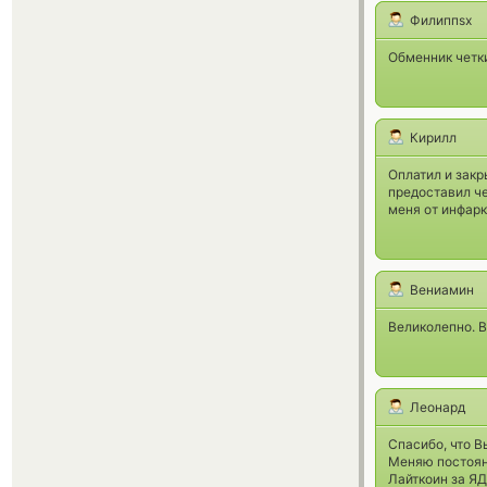
Филиппsx
Обменник четки
Кирилл
Оплатил и закр
предоставил че
меня от инфарк
Вениамин
Великолепно. В
Леонард
Спасибо, что В
Меняю постоян
Лайткоин за ЯД