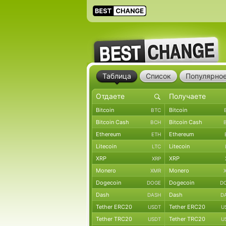
Таблица
Список
Популярно
Bitcoin
Bitcoin
BTC
Bitcoin Cash
Bitcoin Cash
BCH
Ethereum
Ethereum
ETH
Litecoin
Litecoin
LTC
XRP
XRP
XRP
Monero
Monero
XMR
Dogecoin
Dogecoin
DOGE
D
Dash
Dash
DASH
D
Tether ERC20
Tether ERC20
USDT
U
Tether TRC20
Tether TRC20
USDT
U