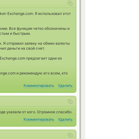
ket-Exchange.com. Я использовал этот
ании. Все функции четко обозначены и
остым и быстрым.
к. Я отправил заявку на обмен валюты
чил деньги на свой счет.
Exchange.com предлагает одни из
ange.com и рекомендую его всем, кто
Комментировать
Удалить
оде указали от кого. Огромное спасибо.
Комментировать
Удалить