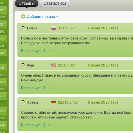
Отзывы
Статистика
SDT
SDT
Добавить отзыв
SDC
ZEC
Елена
31.173.87.*
6 июня 2023
14:51
TRX
Пользуюсь частенько этим сервисом. Вот сейчас выводила с 
BNB
Благодарю за быстрое сотрудничество
SOL
Развернуть
(
1
)
RAM
Фая
92.38.149.*
6 июня 2023
14:33
MZ
RUB
Очень оперативно и по хорошему курсу. Внимание к клиенту ра
Рекомендую.
USD
Развернуть
(
1
)
USD
CNY
Артем
62.113.245.*
6 июня 2023
14:01
USD
Сервис стабильный, пользуюсь уже давно им. Всегда всё быст
проблем, что очень радует. Спасибо вам.
RUB
Развернуть
(
1
)
EUR
UAH