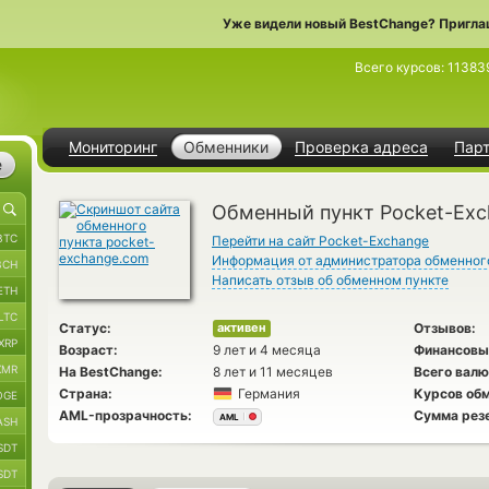
Уже видели новый BestChange? Пригла
Всего курсов:
11383
Мониторинг
Обменники
Проверка адреса
Пар
е
Обменный пункт Pocket-Ex
BTC
Перейти на сайт Pocket-Exchange
Информация от администратора обменног
BCH
Написать отзыв об обменном пункте
ETH
LTC
Статус:
Отзывов:
активен
XRP
Возраст:
9 лет и 4 месяца
Финансовы
XMR
На BestChange:
8 лет и 11 месяцев
Всего валю
Страна:
Германия
Курсов обм
OGE
AML-прозрачность:
Сумма рез
AML
ASH
SDT
SDT