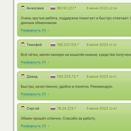
Анжелика
89.191.227.*
6 июня 2023
02:54
Очень крутые ребята, поддержка помогает и быстро отвечает.
данным обменником.
Развернуть
(
1
)
Тимофей
185.231.153.*
6 июня 2023
01:20
Всё чётко, менял монеро на кошелёк юмани, средства получены
Развернуть
(
1
)
Давид
193.233.72.*
6 июня 2023
00:51
Быстро, качественно, удобно и понятно. Рекомендую.
Развернуть
(
1
)
Сергей
78.24.223.*
5 июня 2023
22:47
Обмен прошёл отлично. Спасибо за работу.
Развернуть
(
1
)