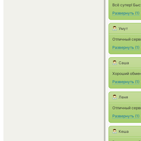
Всё супер! Бы
Развернуть
(
1
)
Умут
Отличный серв
Развернуть
(
1
)
Саша
Хороший обмен
Развернуть
(
1
)
Леня
Отличный серви
Развернуть
(
1
)
Кеша