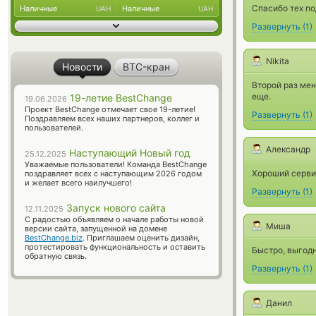
Спасибо тех п
Наличные
Наличные
UAH
UAH
Развернуть
(
1
)
Nikita
Новости
BTC-кран
Второй раз мен
еще.
19-летие BestChange
19.06.2026
Проект BestChange отмечает свое 19-летие!
Развернуть
(
1
)
Поздравляем всех наших партнеров, коллег и
пользователей.
Александр
Наступающий Новый год
25.12.2025
Уважаемые пользователи! Команда BestChange
Хороший сервис
поздравляет всех с наступающим 2026 годом
и желает всего наилучшего!
Развернуть
(
1
)
Запуск нового сайта
12.11.2025
С радостью объявляем о начале работы новой
Миша
версии сайта, запущенной на домене
BestChange.biz
. Приглашаем оценить дизайн,
протестировать функциональность и оставить
Быстро, выгодн
обратную связь.
Развернуть
(
1
)
Данил