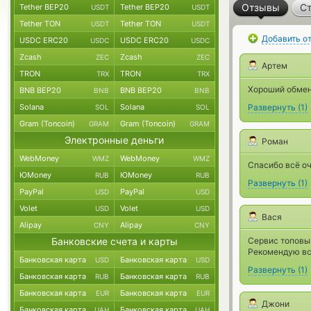
Отзывы
Ст
Tether BEP20
Tether BEP20
USDT
USDT
Tether TON
Tether TON
USDT
USDT
Добавить о
USDC ERC20
USDC ERC20
USDC
USDC
Zcash
Zcash
ZEC
ZEC
Артем
TRON
TRON
TRX
TRX
Хороший обмен
BNB BEP20
BNB BEP20
BNB
BNB
Solana
Solana
Развернуть
(
1
)
SOL
SOL
Gram (Toncoin)
Gram (Toncoin)
GRAM
GRAM
Электронные деньги
Роман
WebMoney
WebMoney
WMZ
WMZ
Спасибо всё оч
ЮMoney
ЮMoney
RUB
RUB
Развернуть
(
1
)
PayPal
PayPal
USD
USD
Volet
Volet
USD
USD
Вася
Alipay
Alipay
CNY
CNY
Банковские счета и карты
Сервис топовый
Рекомендую вс
Банковская карта
Банковская карта
USD
USD
Развернуть
(
1
)
Банковская карта
Банковская карта
RUB
RUB
Банковская карта
Банковская карта
EUR
EUR
Джони
Банковская карта
Банковская карта
UAH
UAH