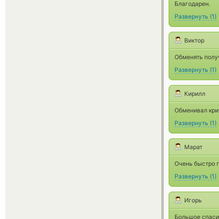
Благодарен.
Развернуть
(
1
)
Виктор
Обменять полу
Развернуть
(
1
)
Кирилл
Обменивал крип
Развернуть
(
1
)
Марат
Очень быстро п
Развернуть
(
1
)
Игорь
Большое спасиб