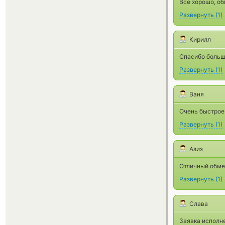
Все хорошо, об
Развернуть
(
1
)
Кирилл
Спасибо больш
Развернуть
(
1
)
Ваня
Очень быстрое 
Развернуть
(
1
)
Азиз
Отличный обме
Развернуть
(
1
)
Слава
Заявка исполн