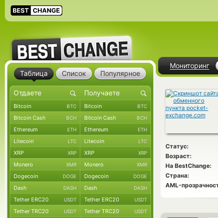
Мониторинг
Таблица
Список
Популярное
Bitcoin
Bitcoin
BTC
BTC
Bitcoin Cash
Bitcoin Cash
BCH
BCH
Ethereum
Ethereum
ETH
ETH
Litecoin
Litecoin
LTC
LTC
Статус:
XRP
XRP
XRP
XRP
Возраст:
Monero
Monero
XMR
XMR
На BestChange:
Страна:
Dogecoin
Dogecoin
DOGE
DOGE
AML-прозрачност
Dash
Dash
DASH
DASH
Tether ERC20
Tether ERC20
USDT
USDT
Tether TRC20
Tether TRC20
USDT
USDT