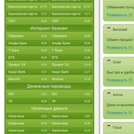
Банковская карта
Банковская карта
BYN
BYN
Обменник лучш
Банковская карта
Банковская карта
KZT
KZT
Развернуть
(
1
)
СБП
СБП
RUB
RUB
Интернет-банкинг
Виталий
Сбербанк
Сбербанк
RUB
RUB
Обмен прошёл 
Альфа-Банк
Альфа-Банк
RUB
RUB
Развернуть
(
1
)
Т-Банк
Т-Банк
RUB
RUB
ВТБ
ВТБ
RUB
RUB
Олег
Приват 24
Приват 24
UAH
UAH
Kaspi Bank
Kaspi Bank
KZT
KZT
Быстро и удобн
Revolut
Revolut
EUR
EUR
Развернуть
(
1
)
Денежные переводы
WU
WU
USD
USD
Антон
ЗК
ЗК
RUB
RUB
Деньги выплат
Наличные деньги
Развернуть
(
1
)
Наличные
Наличные
USD
USD
Наличные
Наличные
RUB
RUB
Гоша
Наличные
Наличные
EUR
EUR