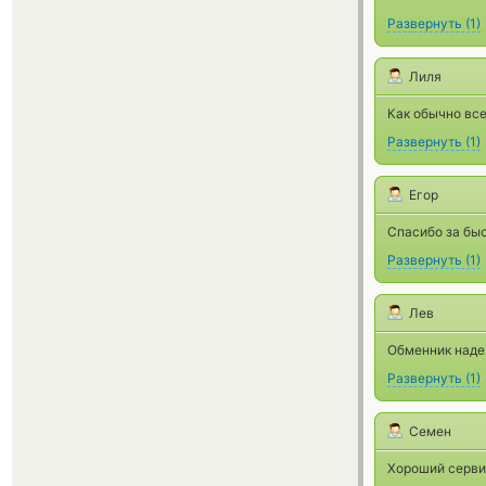
Развернуть
(
1
)
Лиля
Как обычно вс
Развернуть
(
1
)
Егор
Спасибо за бы
Развернуть
(
1
)
Лев
Обменник наде
Развернуть
(
1
)
Семен
Хороший сервис