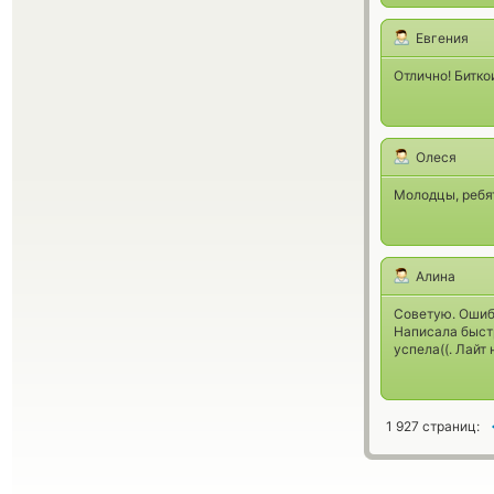
Евгения
Отлично! Битко
Олеся
Молодцы, ребя
Алина
Советую. Ошибл
Написала быстр
успела((. Лайт 
1 927 страниц: