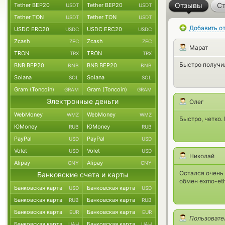
Отзывы
Ст
Tether BEP20
Tether BEP20
USDT
USDT
Tether TON
Tether TON
USDT
USDT
Добавить о
USDC ERC20
USDC ERC20
USDC
USDC
Zcash
Zcash
ZEC
ZEC
Марат
TRON
TRON
TRX
TRX
Быстро получи
BNB BEP20
BNB BEP20
BNB
BNB
Solana
Solana
SOL
SOL
Gram (Toncoin)
Gram (Toncoin)
GRAM
GRAM
Электронные деньги
Олег
WebMoney
WebMoney
WMZ
WMZ
Быстро, четко.
ЮMoney
ЮMoney
RUB
RUB
PayPal
PayPal
USD
USD
Volet
Volet
USD
USD
Николай
Alipay
Alipay
CNY
CNY
Остался очень 
Банковские счета и карты
обмен exmo-eth
Банковская карта
Банковская карта
USD
USD
Банковская карта
Банковская карта
RUB
RUB
Банковская карта
Банковская карта
EUR
EUR
Пользовате
Банковская карта
Банковская карта
UAH
UAH