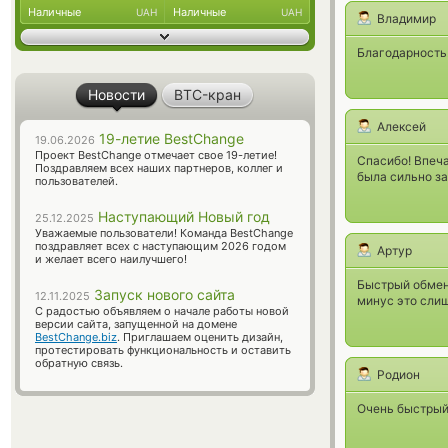
Наличные
Наличные
UAH
UAH
Владимир
Благодарность!
Новости
BTC-кран
Алексей
19-летие BestChange
19.06.2026
Проект BestChange отмечает свое 19-летие!
Спасибо! Впеча
Поздравляем всех наших партнеров, коллег и
была сильно за
пользователей.
Наступающий Новый год
25.12.2025
Уважаемые пользователи! Команда BestChange
поздравляет всех с наступающим 2026 годом
Артур
и желает всего наилучшего!
Быстрый обмен
Запуск нового сайта
12.11.2025
минус это сли
С радостью объявляем о начале работы новой
версии сайта, запущенной на домене
BestChange.biz
. Приглашаем оценить дизайн,
протестировать функциональность и оставить
обратную связь.
Родион
Очень быстрый