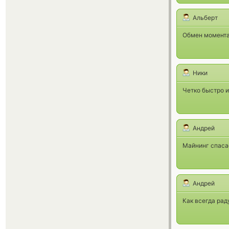
Альберт
Обмен момента
Ники
Четко быстро и
Андрей
Майнинг спасае
Андрей
Как всегда рад