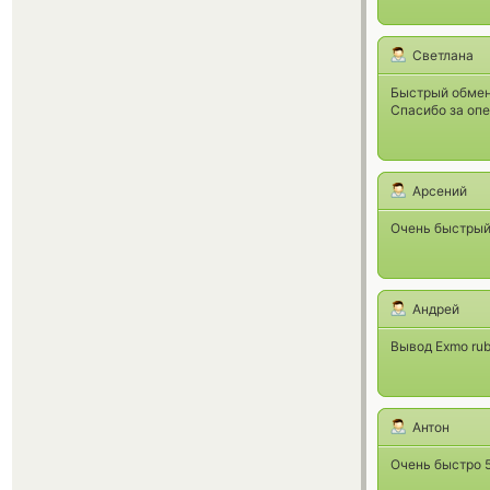
Светлана
Быстрый обмен 
Спасибо за опе
Арсений
Очень быстрый
Андрей
Вывод Exmo rub
Антон
Очень быстро 