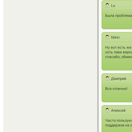
Lu
Была проблема 
Nikki
Ну вот есть же
хоть лаве верн
спасибо, обмен
Дмитрий
Все отлично!
Алексей
Часто пользуюс
поддержка на 