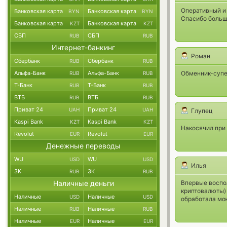
Оперативный и
Банковская карта
Банковская карта
BYN
BYN
Спасибо больш
Банковская карта
Банковская карта
KZT
KZT
СБП
СБП
RUB
RUB
Интернет-банкинг
Роман
Сбербанк
Сбербанк
RUB
RUB
Альфа-Банк
Альфа-Банк
Обменник-супе
RUB
RUB
Т-Банк
Т-Банк
RUB
RUB
ВТБ
ВТБ
RUB
RUB
Приват 24
Приват 24
UAH
UAH
Глупец
Kaspi Bank
Kaspi Bank
KZT
KZT
Накосячил при
Revolut
Revolut
EUR
EUR
Денежные переводы
WU
WU
USD
USD
Илья
ЗК
ЗК
RUB
RUB
Наличные деньги
Впервые воспол
криптовалюты)
Наличные
Наличные
USD
USD
обработала мою
Наличные
Наличные
RUB
RUB
Наличные
Наличные
EUR
EUR