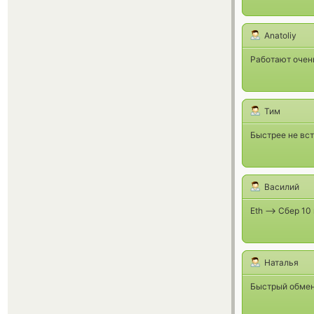
Anatoliy
Работают очен
Тим
Быстрее не вс
Василий
Еth --> Сбер 1
Наталья
Быстрый обмен