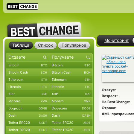
Мониторинг
Таблица
Список
Популярное
Bitcoin
Bitcoin
BTC
BTC
Bitcoin Cash
Bitcoin Cash
BCH
BCH
Ethereum
Ethereum
ETH
ETH
Litecoin
Litecoin
LTC
LTC
Статус:
XRP
XRP
XRP
XRP
Возраст:
Monero
Monero
XMR
XMR
На BestChange:
Страна:
Dogecoin
Dogecoin
DOGE
DOGE
AML-прозрачност
Dash
Dash
DASH
DASH
Tether ERC20
Tether ERC20
USDT
USDT
Tether TRC20
Tether TRC20
USDT
USDT