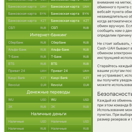
внимание на метки,
Банковская карта
Банковская карта
UAH
UAH
обменного пункта с
вебсайт пункта об
Банковская карта
Банковская карта
BYN
BYN
незамедлительно об
Банковская карта
Банковская карта
KZT
KZT
когда автоматичес
обмен вручную. Есл
СБП
СБП
RUB
RUB
сообщить нам о да
Интернет-банкинг
определим причину
Сбербанк
Сбербанк
RUB
RUB
Не стоит забывать,
Cash-UAH бывают вы
Альфа-Банк
Альфа-Банк
RUB
RUB
обменом электронны
Т-Банк
Т-Банк
RUB
RUB
инструкцией испол
ВТБ
ВТБ
RUB
RUB
Старайтесь каждый
вашим услугам пос
Приват 24
Приват 24
UAH
UAH
не устраивают, ис
Kaspi Bank
Kaspi Bank
KZT
KZT
вы получите уведом
можете использов
Revolut
Revolut
EUR
EUR
Денежные переводы
Безопасност
WU
WU
USD
USD
Каждый из обменны
при этом команда 
ЗК
ЗК
RUB
RUB
Использование мон
Наличные деньги
пунктах. При выбор
размер резервов и 
Наличные
Наличные
USD
USD
Наличные
Наличные
RUB
RUB