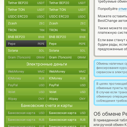
требуемые обмен
Tether BEP20
Tether BEP20
USDT
USDT
Попробуйте
отме
Tether TON
Tether TON
USDT
USDT
Можете оставит
USDC ERC20
USDC ERC20
USDC
USDC
BestChange авто
Zcash
Zcash
ZEC
ZEC
Также можете о
TRON
TRON
TRX
TRX
платежную систе
BNB BEP20
BNB BEP20
BNB
BNB
Если вам станут
Pepe
Pepe
PEPE
PEPE
будем рады, есл
предложенные об
Solana
Solana
SOL
SOL
Gram (Toncoin)
Gram (Toncoin)
GRAM
GRAM
Электронные деньги
Обмены наличных с
фиксирования курс
WebMoney
WebMoney
WMZ
WMZ
сервисом в электр
ЮMoney
ЮMoney
RUB
RUB
В целях противоде
PayPal
PayPal
USD
USD
обменные пункты п
Volet
Volet
USD
USD
В случае если тра
обменную операци
Alipay
Alipay
CNY
CNY
соблюдения требов
Банковские счета и карты
Банковская карта
Банковская карта
Об обмене Pe
USD
USD
Банковская карта
Банковская карта
RUB
RUB
В приведенной таб
или ручной обмен 
Банковская карта
Банковская карта
EUR
EUR