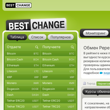
Мониторинг
Таблица
Список
Популярное
Обмен Pepe
В рейтинге ниже 
Bitcoin
Bitcoin
BTC
BTC
выгодности курса
Bitcoin Cash
Bitcoin Cash
BCH
BCH
резервное количе
проверены админ
Ethereum
Ethereum
ETH
ETH
Для пользователе
Litecoin
Litecoin
LTC
LTC
подробное
вид
XRP
XRP
XRP
XRP
Monero
Monero
XMR
XMR
Город:
Черниго
Dogecoin
Dogecoin
DOGE
DOGE
Курсы обмена
Dash
Dash
DASH
DASH
Tether ERC20
Tether ERC20
USDT
USDT
К сожалению, на
Tether TRC20
Tether TRC20
USDT
USDT
направлением об