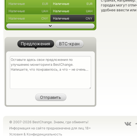
странах, например:
Наличные
Наличные
EUR
EUR
городах могут отли
удобнее ввести или
Наличные
Наличные
UAH
UAH
Наличные
Наличные
CNY
CNY
Предложения
BTC-кран
© 2007-2026 BestChange. Знаем, где обменять!
Информация на сайте предназначена для лиц 18+
Условия
&
Конфиденциальность