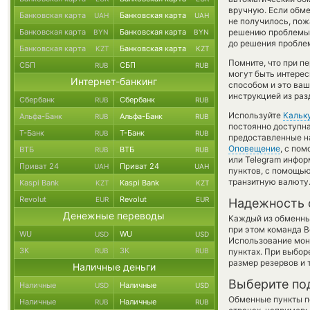
вручную. Если обмен
Банковская карта
Банковская карта
UAH
UAH
не получилось, пож
Банковская карта
Банковская карта
решению проблемы с
BYN
BYN
до решения пробле
Банковская карта
Банковская карта
KZT
KZT
Помните, что при п
СБП
СБП
RUB
RUB
могут быть интерес
Интернет-банкинг
способом и это ваш
инструкцией из раз
Сбербанк
Сбербанк
RUB
RUB
Используйте
Кальк
Альфа-Банк
Альфа-Банк
RUB
RUB
постоянно доступн
Т-Банк
Т-Банк
RUB
RUB
предоставленные н
Оповещение
, с по
ВТБ
ВТБ
RUB
RUB
или Telegram инфор
Приват 24
Приват 24
UAH
UAH
пунктов, с помощь
транзитную валюту
Kaspi Bank
Kaspi Bank
KZT
KZT
Revolut
Revolut
EUR
EUR
Надежность 
Денежные переводы
Каждый из обменны
при этом команда 
WU
WU
USD
USD
Использование мон
ЗК
ЗК
RUB
RUB
пунктах. При выбор
размер резервов и 
Наличные деньги
Выберите по
Наличные
Наличные
USD
USD
Обменные пункты по
Наличные
Наличные
RUB
RUB