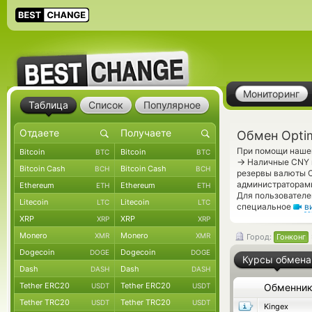
Мониторинг
Таблица
Список
Популярное
Обмен Optim
При помощи нашег
Bitcoin
Bitcoin
BTC
BTC
→
Наличные CNY п
Bitcoin Cash
Bitcoin Cash
BCH
BCH
резервы валюты C
администраторам
Ethereum
Ethereum
ETH
ETH
Для пользователе
Litecoin
Litecoin
LTC
LTC
специальное
в
XRP
XRP
XRP
XRP
Monero
Monero
XMR
XMR
Город:
Гонконг
Dogecoin
Dogecoin
DOGE
DOGE
Курсы обмена
Dash
Dash
DASH
DASH
Tether ERC20
Tether ERC20
USDT
USDT
Обменни
Tether TRC20
Tether TRC20
USDT
USDT
Kingex