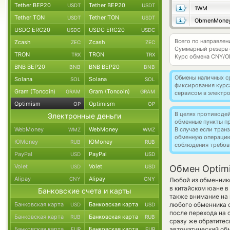
Tether BEP20
Tether BEP20
USDT
USDT
1WM
Tether TON
Tether TON
USDT
USDT
ObmenMone
USDC ERC20
USDC ERC20
USDC
USDC
Всего по направлен
Zcash
Zcash
ZEC
ZEC
Суммарный резерв
TRON
TRON
TRX
TRX
Курс обмена
CNY/O
BNB BEP20
BNB BEP20
BNB
BNB
Обмены наличных с
Solana
Solana
SOL
SOL
фиксирования курс
Gram (Toncoin)
Gram (Toncoin)
GRAM
GRAM
сервисом в электр
Optimism
Optimism
OP
OP
В целях противоде
Электронные деньги
обменные пункты п
WebMoney
WebMoney
В случае если тра
WMZ
WMZ
обменную операци
ЮMoney
ЮMoney
RUB
RUB
соблюдения требов
PayPal
PayPal
USD
USD
Volet
Volet
USD
USD
Обмен Optimi
Alipay
Alipay
CNY
CNY
Любой из обменнико
в китайском юане в
Банковские счета и карты
также внимание на 
Банковская карта
Банковская карта
любого обменника с
USD
USD
после перехода на 
Банковская карта
Банковская карта
RUB
RUB
сразу же обратитес
Банковская карта
Банковская карта
автоматический о
EUR
EUR