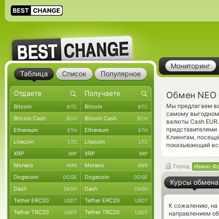
Мониторинг
Таблица
Список
Популярное
Обмен NEO 
Мы предлагаем ва
Bitcoin
Bitcoin
BTC
BTC
самому выгодному
Bitcoin Cash
Bitcoin Cash
BCH
BCH
валюты Cash EUR.
представителями
Ethereum
Ethereum
ETH
ETH
Клиентам, посеща
Litecoin
Litecoin
LTC
LTC
показывающий все
XRP
XRP
XRP
XRP
Monero
Monero
XMR
XMR
Город:
Ивано-Ф
Dogecoin
Dogecoin
DOGE
DOGE
Курсы обмена
Dash
Dash
DASH
DASH
Tether ERC20
Tether ERC20
USDT
USDT
К сожалению, на
Tether TRC20
Tether TRC20
USDT
USDT
направлением о