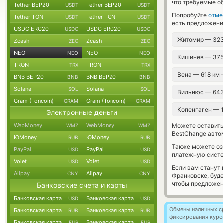
что требуемые о
Tether BEP20
Tether BEP20
USDT
USDT
Попробуйте
отме
Tether TON
Tether TON
USDT
USDT
есть предложени
USDC ERC20
USDC ERC20
USDC
USDC
Житомир — 32
Zcash
Zcash
ZEC
ZEC
NEO
NEO
NEO
NEO
Кишинев — 37
TRON
TRON
TRX
TRX
Вена — 618 км
BNB BEP20
BNB BEP20
BNB
BNB
Solana
Solana
SOL
SOL
Вильнюс — 64
Gram (Toncoin)
Gram (Toncoin)
GRAM
GRAM
Копенгаген — 
Электронные деньги
WebMoney
WebMoney
Можете оставит
WMZ
WMZ
BestChange авто
ЮMoney
ЮMoney
RUB
RUB
Также можете о
PayPal
PayPal
USD
USD
платежную систе
Volet
Volet
USD
USD
Если вам станут
Alipay
Alipay
CNY
CNY
Франковске, буд
чтобы предложен
Банковские счета и карты
Банковская карта
Банковская карта
USD
USD
Обмены наличных с
Банковская карта
Банковская карта
RUB
RUB
фиксирования курс
Банковская карта
Банковская карта
EUR
EUR