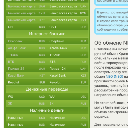
сервисом в электр
Банковская карта
Банковская карта
UAH
UAH
В целях противоде
Банковская карта
Банковская карта
BYN
BYN
обменные пункты п
Банковская карта
Банковская карта
KZT
KZT
В случае если тра
обменную операци
СБП
СБП
RUB
RUB
соблюдения требов
Интернет-банкинг
Сбербанк
Сбербанк
RUB
RUB
Об обмене N
Альфа-Банк
Альфа-Банк
RUB
RUB
В таблице вы может
ручной обмен Крип
Т-Банк
Т-Банк
RUB
RUB
специальные метки,
ВТБ
ВТБ
RUB
RUB
сайт интересующего
после перехода на 
Приват 24
Приват 24
UAH
UAH
советуем сразу же 
Kaspi Bank
Kaspi Bank
KZT
KZT
обмен
NEO (NEO)
н
произвести обмен N
Revolut
Revolut
EUR
EUR
удалось, пожалуйст
Денежные переводы
рассмотрение пробл
направления обмен
WU
WU
USD
USD
Не стоит забывать,
ЗК
ЗК
RUB
RUB
могут быть выгодне
Наличные деньги
обмена электронных
сервиса.
Наличные
Наличные
USD
USD
Для правильного по
Наличные
Наличные
RUB
RUB