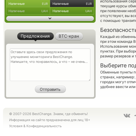
использования серв
Наличные
Наличные
EUR
EUR
текущие курсы обм
при появлении необ
Наличные
Наличные
UAH
UAH
отсутствуют, вы в
с помощью транзит
Безопасност
Предложения
BTC-кран
Каждый из обменны
при этом команда 
Использование мон
пунктах. При выбор
размер резервов и 
Выберите по
Обменные пункты по
странах, например:
городах могут отли
удобнее ввести или
© 2007-2026 BestChange. Знаем, где обменять!
Информация на сайте предназначена для лиц 18+
Условия
&
Конфиденциальность