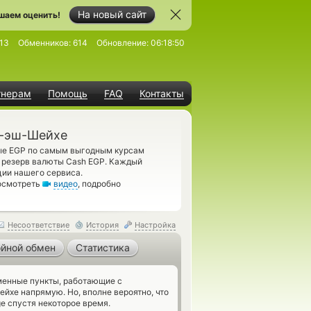
На новый сайт
шаем оценить!
13
Обменников:
614
Обновление:
06:18:50
тнерам
Помощь
FAQ
Контакты
м-эш-Шейхе
ые EGP по самым выгодным курсам
а резерв валюты Cash EGP. Каждый
ии нашего сервиса.
росмотреть
видео
, подробно
Несоответствие
История
Настройка
йной обмен
Статистика
енные пункты, работающие с
хе напрямую. Но, вполне вероятно, что
e спустя некоторое время.