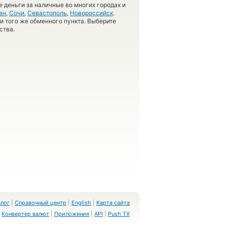
 деньги за наличные во многих городах и
ан
,
Сочи
,
Севастополь
,
Новороссийск
.
 и того же обменного пункта. Выберите
ства.
Блог
|
Справочный центр
|
English
|
Карта сайта
Конвертер валют
|
Приложения
|
API
|
Push TX