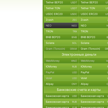
Tether BEP20
Tether BEP20
USDT
U
Tether TON
Tether TON
USDT
U
USDC ERC20
USDC ERC20
USDC
U
Zcash
Zcash
ZEC
NEO
NEO
NEO
TRON
TRON
TRX
BNB BEP20
BNB BEP20
BNB
Solana
Solana
SOL
Gram (Toncoin)
Gram (Toncoin)
GRAM
G
Электронные деньги
WebMoney
WebMoney
WMZ
W
ЮMoney
ЮMoney
RUB
PayPal
PayPal
USD
Volet
Volet
USD
Alipay
Alipay
CNY
Банковские счета и карты
Банковская карта
Банковская карта
USD
Банковская карта
Банковская карта
RUB
Банковская карта
Банковская карта
EUR