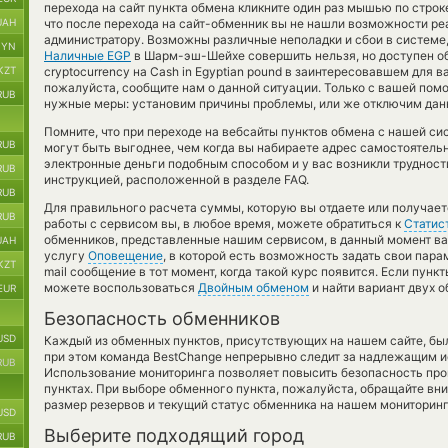
перехода на сайт пункта обмена кликните один раз мышью по строк
UAH
что после перехода на сайт-обменник вы не нашли возможности реа
администратору. Возможны различные неполадки и сбои в системе
BYN
Наличные EGP
в Шарм-эш-Шейхе совершить нельзя, но доступен о
KZT
cryptocurrency на Cash in Egyptian pound в заинтересовавшем для в
пожалуйста, сообщите нам о данной ситуации. Только с вашей п
RUB
нужные меры: установим причины проблемы, или же отключим данн
Помните, что при переходе на вебсайты пунктов обмена с нашей с
RUB
могут быть выгоднее, чем когда вы набираете адрес самостоятельн
электронные деньги подобным способом и у вас возникли трудност
RUB
инструкцией, расположенной в разделе FAQ.
RUB
Для правильного расчета суммы, которую вы отдаете или получае
RUB
работы с сервисом вы, в любое время, можете обратиться к
Статис
обменников, представленные нашим сервисом, в данный момент ва
UAH
услугу
Оповещение
, в которой есть возможность задать свои пара
KZT
mail сообщение в тот момент, когда такой курс появится. Если пунк
можете воспользоваться
Двойным обменом
и найти вариант двух 
EUR
Безопасность обменников
USD
Каждый из обменных пунктов, присутствующих на нашем сайте, бы
при этом команда BestChange непрерывно следит за надлежащим и
RUB
Использование мониторинга позволяет повысить безопасность пр
пунктах. При выборе обменного пункта, пожалуйста, обращайте вн
размер резервов и текущий статус обменника на нашем мониторинг
USD
Выберите подходящий город
RUB