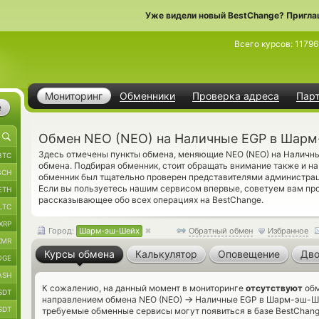
Уже видели новый BestChange? Пригла
Всего курсов:
11796
Мониторинг
Обменники
Проверка адреса
Пар
е
Обмен NEO (NEO) на Наличные EGP в Шар
Здесь отмечены пункты обмена, меняющие NEO (NEO) на Наличн
BTC
обмена. Подбирая обменник, стоит обращать внимание также и н
BCH
обменник был тщательно проверен представителями администрац
Если вы пользуетесь нашим сервисом впервые, советуем вам п
ETH
рассказывающее обо всех операциях на BestChange.
LTC
XRP
Город:
Шарм-эш-Шейх
Обратный обмен
Избранное
XMR
Курсы обмена
Калькулятор
Оповещение
Дво
OGE
ASH
К сожалению, на данный момент в мониторинге
отсутствуют
обм
SDT
→
направлением обмена NEO (NEO)
Наличные EGP в Шарм-эш-Шей
SDT
требуемые обменные сервисы могут появиться в базе BestChang