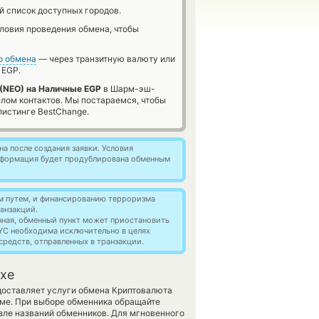
й список доступных городов.
словия проведения обмена, чтобы
о обмена
— через транзитную валюту или
 EGP.
(NEO) на Наличные EGP
в Шарм-эш-
лом контактов. Мы постараемся, чтобы
истинге BestChange.
а после создания заявки. Условия
информация будет продублирована обменным
м путем, и финансированию терроризма
анзакций.
нная, обменный пункт может приостановить
YC необходима исключительно в целях
редств, отправленных в транзакции.
хе
едоставляет услуги обмена Криптовалюта
ме. При выборе обменника обращайте
зле названий обменников. Для мгновенного