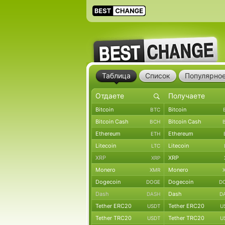
Таблица
Список
Популярно
Bitcoin
Bitcoin
BTC
Bitcoin Cash
Bitcoin Cash
BCH
Ethereum
Ethereum
ETH
Litecoin
Litecoin
LTC
XRP
XRP
XRP
Monero
Monero
XMR
Dogecoin
Dogecoin
DOGE
D
Dash
Dash
DASH
D
Tether ERC20
Tether ERC20
USDT
U
Tether TRC20
Tether TRC20
USDT
U