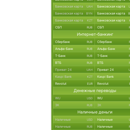
Банковская карта
Банковская карта
UAH
Банковская карта
Банковская карта
BYN
Банковская карта
Банковская карта
KZT
СБП
СБП
RUB
Интернет-банкинг
Сбербанк
Сбербанк
RUB
Альфа-Банк
Альфа-Банк
RUB
Т-Банк
Т-Банк
RUB
ВТБ
ВТБ
RUB
Приват 24
Приват 24
UAH
Kaspi Bank
Kaspi Bank
KZT
Revolut
Revolut
EUR
Денежные переводы
WU
WU
USD
ЗК
ЗК
RUB
Наличные деньги
Наличные
Наличные
USD
Наличные
Наличные
RUB