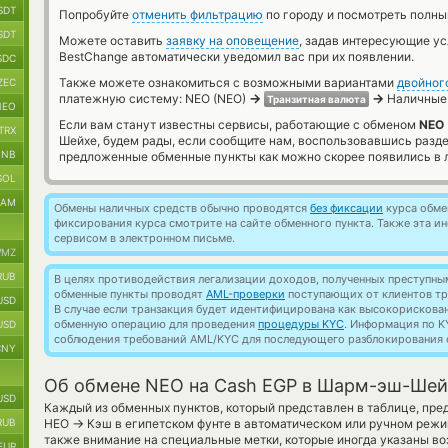
SDT
Попробуйте
отменить фильтрацию
по городу и посмотреть полны
SDT
Можете оставить
заявку на оповещение
, задав интересующие у
BestChange автоматически уведомил вас при их появлении.
SDC
Также можете ознакомиться с возможными вариантами
двойног
ZEC
→
→
платежную систему: NEO (NEO)
Наличные
Транзитная валюта
NEO
Если вам станут известны сервисы, работающие с обменом
NEO 
TRX
Шейхе, будем рады, если сообщите нам, воспользовавшись разде
BNB
предложенные обменные пункты как можно скорее появились в л
SOL
RAM
Обмены наличных средств обычно проводятся
без фиксации
курса обмен
фиксирования курса смотрите на сайте обменного пункта. Также эта 
сервисом в электронном письме.
MZ
RUB
В целях противодействия легализации доходов, полученных преступны
обменные пункты проводят
AML-проверки
поступающих от клиентов тр
USD
В случае если транзакция будет идентифицирована как высокорискова
обменную операцию для проведения
процедуры KYC
. Информация по K
USD
соблюдения требований AML/KYC для последующего разблокирования с
CNY
Об обмене NEO на Cash EGP в Шарм-эш-Шей
USD
Каждый из обменных пунктов, который представлен в таблице, пр
→
RUB
НЕО
Кэш в египетском фунте в автоматическом или ручном режи
также внимание на специальные метки, которые иногда указаны во
EUR