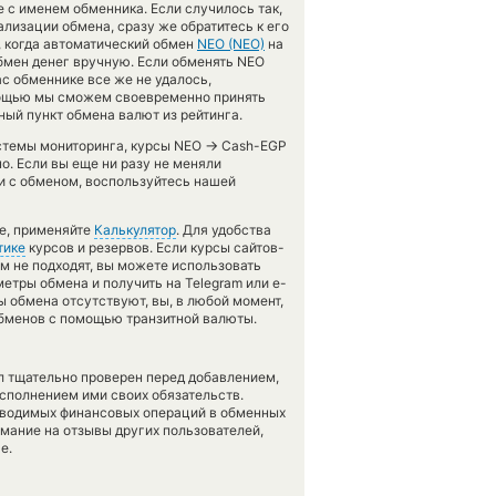
е с именем обменника. Если случилось так,
лизации обмена, сразу же обратитесь к его
, когда автоматический обмен
NEO (NEO)
на
бмен денег вручную. Если обменять NEO
ас обменнике все же не удалось,
омощью мы сможем своевременно принять
ый пункт обмена валют из рейтинга.
→
истемы мониторинга, курсы NEO
Cash-EGP
о. Если вы еще ни разу не меняли
и с обменом, воспользуйтесь нашей
те, применяйте
Калькулятор
. Для удобства
тике
курсов и резервов. Если курсы сайтов-
м не подходят, вы можете использовать
метры обмена и получить на Telegram или e-
ты обмена отсутствуют, вы, в любой момент,
обменов с помощью транзитной валюты.
л тщательно проверен перед добавлением,
сполнением ими своих обязательств.
оводимых финансовых операций в обменных
имание на отзывы других пользователей,
е.