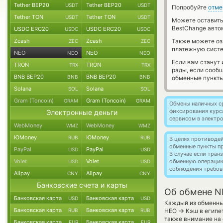
Tether BEP20
Tether BEP20
USDT
USDT
Попробуйте
отме
Tether TON
Tether TON
USDT
USDT
Можете оставит
BestChange авто
USDC ERC20
USDC ERC20
USDC
USDC
Zcash
Zcash
Также можете о
ZEC
ZEC
платежную систе
NEO
NEO
NEO
NEO
Если вам станут
TRON
TRON
TRX
TRX
рады, если сооб
BNB BEP20
BNB BEP20
BNB
BNB
обменные пункты
Solana
Solana
SOL
SOL
Gram (Toncoin)
Gram (Toncoin)
GRAM
GRAM
Обмены наличных с
фиксирования курс
Электронные деньги
сервисом в электр
WebMoney
WebMoney
WMZ
WMZ
ЮMoney
ЮMoney
RUB
RUB
В целях противоде
обменные пункты п
PayPal
PayPal
USD
USD
В случае если тра
Volet
Volet
обменную операци
USD
USD
соблюдения требов
Alipay
Alipay
CNY
CNY
Банковские счета и карты
Об обмене NE
Банковская карта
Банковская карта
USD
USD
Каждый из обменных
Банковская карта
Банковская карта
→
RUB
RUB
НЕО
Кэш в египе
также внимание на 
Банковская карта
Банковская карта
EUR
EUR