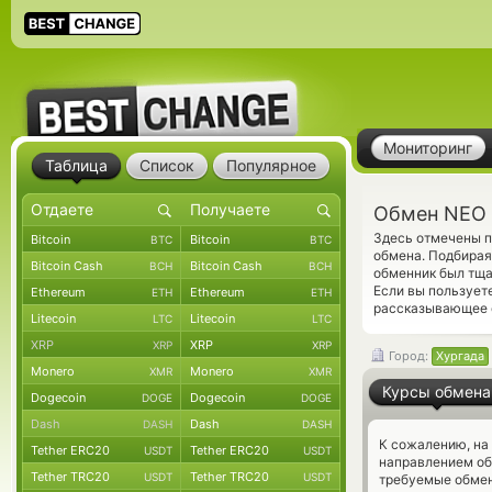
Мониторинг
Таблица
Список
Популярное
Обмен NEO 
Здесь отмечены 
Bitcoin
Bitcoin
BTC
BTC
обмена. Подбирая
Bitcoin Cash
Bitcoin Cash
BCH
BCH
обменник был тща
Если вы пользует
Ethereum
Ethereum
ETH
ETH
рассказывающее о
Litecoin
Litecoin
LTC
LTC
XRP
XRP
XRP
XRP
Город:
Хургада
Monero
Monero
XMR
XMR
Курсы обмена
Dogecoin
Dogecoin
DOGE
DOGE
Dash
Dash
DASH
DASH
К сожалению, на
Tether ERC20
Tether ERC20
USDT
USDT
направлением о
Tether TRC20
Tether TRC20
USDT
USDT
требуемые обмен