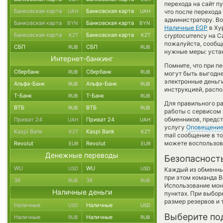
перехода на сайт п
Банковская карта
Банковская карта
UAH
UAH
что после перехода
администратору. Во
Банковская карта
Банковская карта
BYN
BYN
Наличные EGP
в Ху
Банковская карта
Банковская карта
KZT
KZT
cryptocurrency на C
пожалуйста, сообщ
СБП
СБП
RUB
RUB
нужные меры: уста
Интернет-банкинг
Помните, что при п
Сбербанк
Сбербанк
RUB
RUB
могут быть выгодне
электронные деньги
Альфа-Банк
Альфа-Банк
RUB
RUB
инструкцией, распо
Т-Банк
Т-Банк
RUB
RUB
Для правильного ра
ВТБ
ВТБ
RUB
RUB
работы с сервисом 
обменников, предст
Приват 24
Приват 24
UAH
UAH
услугу
Оповещени
Kaspi Bank
Kaspi Bank
KZT
KZT
mail сообщение в то
можете воспользо
Revolut
Revolut
EUR
EUR
Денежные переводы
Безопасност
WU
WU
USD
USD
Каждый из обменны
при этом команда 
ЗК
ЗК
RUB
RUB
Использование мон
Наличные деньги
пунктах. При выбор
размер резервов и 
Наличные
Наличные
USD
USD
Выберите по
Наличные
Наличные
RUB
RUB