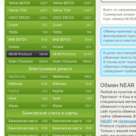
Tether BEP20
Tether BEP20
USDT
USDT
Всего по направлен
Tether TON
Tether TON
USDT
USDT
Суммарный резерв
USDC ERC20
USDC ERC20
USDC
USDC
Курс обмена
NEAR/
Zcash
Zcash
ZEC
ZEC
Обмены наличных с
TRON
TRON
TRX
TRX
фиксирования курс
BNB BEP20
BNB BEP20
BNB
BNB
сервисом в электр
Solana
Solana
SOL
SOL
В целях противоде
NEAR Protocol
NEAR Protocol
NEAR
NEAR
обменные пункты п
Gram (Toncoin)
Gram (Toncoin)
GRAM
GRAM
В случае если тра
обменную операци
Электронные деньги
соблюдения требов
WebMoney
WebMoney
WMZ
WMZ
ЮMoney
ЮMoney
RUB
RUB
Обмен NEAR P
PayPal
PayPal
USD
USD
Любой из пунктов о
→
Протокол
Кэш в е
Volet
Volet
USD
USD
специальные метки,
Alipay
Alipay
CNY
CNY
обменного пункта к
сайт пункта обмена
Банковские счета и карты
сайта-обменника. В
Банковская карта
Банковская карта
(NEAR)
на
Наличные
USD
USD
Protocol cryptocur
Банковская карта
Банковская карта
RUB
RUB
Только с вашей по
Банковская карта
Банковская карта
либо же исключим д
EUR
EUR