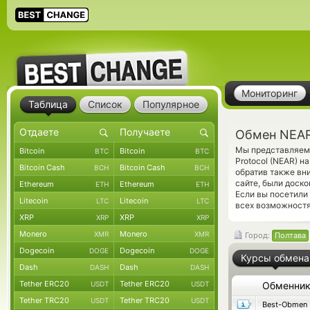
Мониторинг
Таблица
Список
Популярное
Обмен NEAR
Мы представляем 
Bitcoin
Bitcoin
BTC
BTC
Protocol (NEAR) 
Bitcoin Cash
Bitcoin Cash
BCH
BCH
обратив также вн
сайте, были доск
Ethereum
Ethereum
ETH
ETH
Если вы посетили
Litecoin
Litecoin
LTC
LTC
всех возможностя
XRP
XRP
XRP
XRP
Monero
Monero
XMR
XMR
Город:
Полтава
Dogecoin
Dogecoin
DOGE
DOGE
Курсы обмена
Dash
Dash
DASH
DASH
Tether ERC20
Tether ERC20
USDT
USDT
Обменни
Tether TRC20
Tether TRC20
USDT
USDT
Best-Obmen