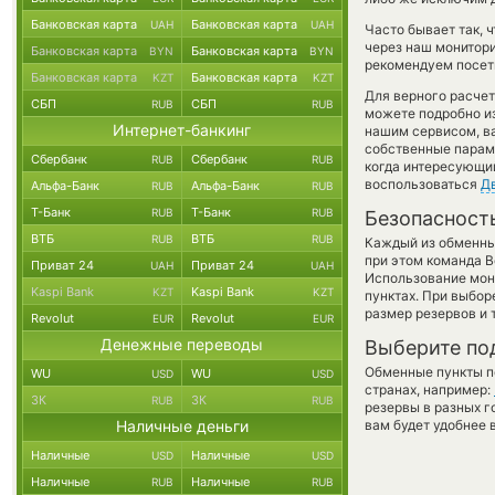
Банковская карта
Банковская карта
UAH
UAH
Часто бывает так, 
через наш монитори
Банковская карта
Банковская карта
BYN
BYN
рекомендуем посети
Банковская карта
Банковская карта
KZT
KZT
Для верного расчет
СБП
СБП
RUB
RUB
можете подробно и
Интернет-банкинг
нашим сервисом, в
собственные параме
Сбербанк
Сбербанк
RUB
RUB
когда интересующий
воспользоваться
Д
Альфа-Банк
Альфа-Банк
RUB
RUB
Т-Банк
Т-Банк
RUB
RUB
Безопасност
ВТБ
ВТБ
RUB
RUB
Каждый из обменны
при этом команда 
Приват 24
Приват 24
UAH
UAH
Использование мон
Kaspi Bank
Kaspi Bank
KZT
KZT
пунктах. При выбор
размер резервов и 
Revolut
Revolut
EUR
EUR
Денежные переводы
Выберите по
Обменные пункты по
WU
WU
USD
USD
странах, например:
ЗК
ЗК
RUB
RUB
резервы в разных г
Наличные деньги
вам будет удобнее 
Наличные
Наличные
USD
USD
Наличные
Наличные
RUB
RUB