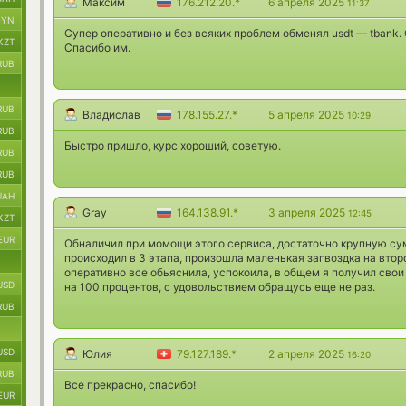
Максим
176.212.20.*
6 апреля 2025
11:37
BYN
Супер оперативно и без всяких проблем обменял usdt — tbank.
KZT
Спасибо им.
RUB
RUB
Владислав
178.155.27.*
5 апреля 2025
10:29
RUB
Быстро пришло, курс хороший, советую.
RUB
RUB
UAH
Gray
164.138.91.*
3 апреля 2025
12:45
KZT
EUR
Обналичил при момощи этого сервиса, достаточно крупную су
происходил в 3 этапа, произошла маленькая загвоздка на втор
оперативно все обьяснила, успокоила, в общем я получил сво
USD
на 100 процентов, с удовольствием обращусь еще не раз.
RUB
USD
Юлия
79.127.189.*
2 апреля 2025
16:20
RUB
Все прекрасно, спасибо!
EUR