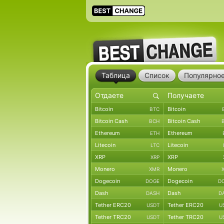
Таблица
Список
Популярно
Bitcoin
Bitcoin
BTC
Bitcoin Cash
Bitcoin Cash
BCH
Ethereum
Ethereum
ETH
Litecoin
Litecoin
LTC
XRP
XRP
XRP
Monero
Monero
XMR
Dogecoin
Dogecoin
DOGE
D
Dash
Dash
DASH
D
Tether ERC20
Tether ERC20
USDT
U
Tether TRC20
Tether TRC20
USDT
U