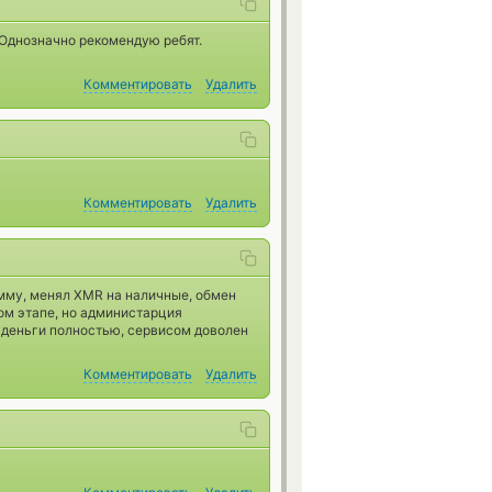
 Однозначно рекомендую ребят.
Комментировать
Удалить
Комментировать
Удалить
мму, менял XMR на наличные, обмен
ом этапе, но администарция
и деньги полностью, сервисом доволен
Комментировать
Удалить