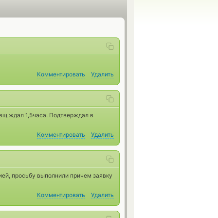
Комментировать
Удалить
твщ ждал 1,5часа. Подтверждал в
Комментировать
Удалить
ией, просьбу выполнили причем заявку
Комментировать
Удалить