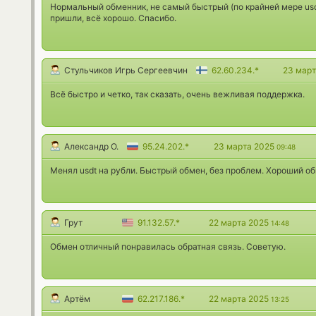
Нормальный обменник, не самый быстрый (по крайней мере usdt
пришли, всё хорошо. Спасибо.
Стульчиков Игрь Сергеевчин
62.60.234.*
23 мар
Всё быстро и четко, так сказать, очень вежливая поддержка.
Александр О.
95.24.202.*
23 марта 2025
09:48
Менял usdt на рубли. Быстрый обмен, без проблем. Хороший об
Грут
91.132.57.*
22 марта 2025
14:48
Обмен отличный понравилась обратная связь. Советую.
Артём
62.217.186.*
22 марта 2025
13:25