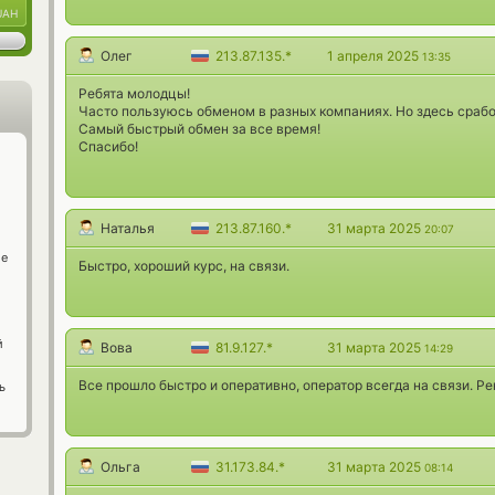
UAH
Олег
213.87.135.*
1 апреля 2025
13:35
Ребята молодцы!
Часто пользуюсь обменом в разных компаниях. Но здесь срабо
Самый быстрый обмен за все время!
Спасибо!
Наталья
213.87.160.*
31 марта 2025
20:07
ge
Быстро, хороший курс, на связи.
й
Вова
81.9.127.*
31 марта 2025
14:29
Все прошло быстро и оперативно, оператор всегда на связи. 
ь
Ольга
31.173.84.*
31 марта 2025
08:14