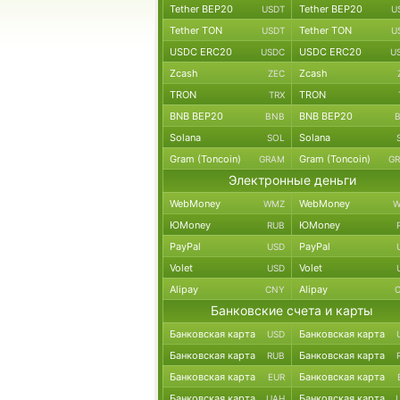
Tether BEP20
Tether BEP20
USDT
U
Tether TON
Tether TON
USDT
U
USDC ERC20
USDC ERC20
USDC
U
Zcash
Zcash
ZEC
TRON
TRON
TRX
BNB BEP20
BNB BEP20
BNB
Solana
Solana
SOL
Gram (Toncoin)
Gram (Toncoin)
GRAM
G
Электронные деньги
WebMoney
WebMoney
WMZ
W
ЮMoney
ЮMoney
RUB
PayPal
PayPal
USD
Volet
Volet
USD
Alipay
Alipay
CNY
Банковские счета и карты
Банковская карта
Банковская карта
USD
Банковская карта
Банковская карта
RUB
Банковская карта
Банковская карта
EUR
Банковская карта
Банковская карта
UAH