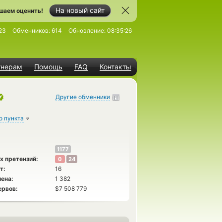
На новый сайт
шаем оценить!
23
Обменников:
614
Обновление:
08:35:26
тнерам
Помощь
FAQ
Контакты
Другие обменники
о пункта
1177
х претензий:
0
24
т:
16
ена:
1 382
ервов:
$7 508 779