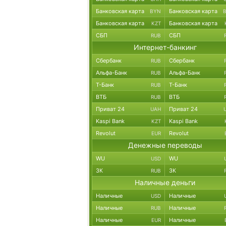
Банковская карта
Банковская карта
BYN
Банковская карта
Банковская карта
KZT
СБП
СБП
RUB
Интернет-банкинг
Сбербанк
Сбербанк
RUB
Альфа-Банк
Альфа-Банк
RUB
Т-Банк
Т-Банк
RUB
ВТБ
ВТБ
RUB
Приват 24
Приват 24
UAH
Kaspi Bank
Kaspi Bank
KZT
Revolut
Revolut
EUR
Денежные переводы
WU
WU
USD
ЗК
ЗК
RUB
Наличные деньги
Наличные
Наличные
USD
Наличные
Наличные
RUB
Наличные
Наличные
EUR