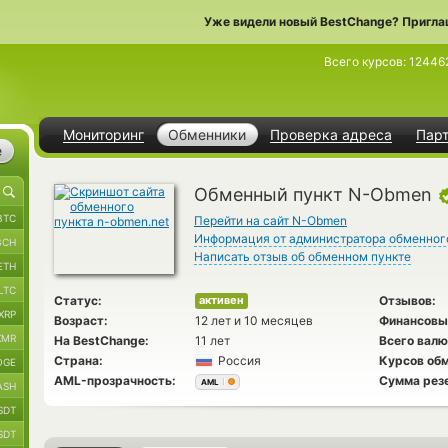
Уже видели новый BestChange? Пригла
Всего курсов:
12446
Мониторинг
Обменники
Проверка адреса
Пар
е
Обменный пункт N-Obmen
BTC
Перейти на сайт N-Obmen
Информация от администратора обменног
BCH
Написать отзыв об обменном пункте
ETH
LTC
Статус:
Отзывов:
активен
XRP
Возраст:
12 лет и 10 месяцев
Финансовы
XMR
На BestChange:
11 лет
Всего валю
Страна:
Россия
Курсов обм
OGE
AML-прозрачность:
Сумма рез
AML
ASH
SDT
SDT