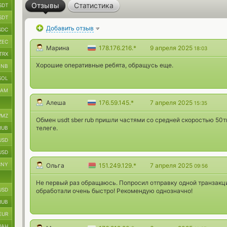
Отзывы
Статистика
SDT
SDT
Добавить отзыв
SDC
ZEC
Марина
178.176.216.*
9 апреля 2025
18:03
TRX
Хорошие оперативные ребята, обращусь еще.
BNB
SOL
RAM
Алеша
176.59.145.*
7 апреля 2025
15:35
MZ
Обмен usdt sber rub пришли частями со средней скоростью 50
телеге.
RUB
USD
USD
CNY
Ольга
151.249.129.*
7 апреля 2025
09:56
Не первый раз обращаюсь. Попросил отправку одной транзакц
USD
обработали очень быстро! Рекомендую однозначно!
RUB
EUR
UAH