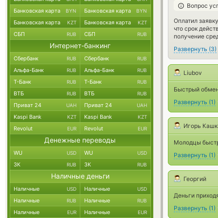
Вопрос ус
Банковская карта
Банковская карта
BYN
BYN
Оплатил заявку
Банковская карта
Банковская карта
KZT
KZT
что срок дейст
СБП
СБП
RUB
RUB
получение сред
Интернет-банкинг
Развернуть
(
3
)
Сбербанк
Сбербанк
RUB
RUB
Альфа-Банк
Альфа-Банк
RUB
RUB
Liubov
Т-Банк
Т-Банк
RUB
RUB
Быстрый обмен
ВТБ
ВТБ
RUB
RUB
Развернуть
(
1
)
Приват 24
Приват 24
UAH
UAH
Kaspi Bank
Kaspi Bank
KZT
KZT
Игорь Кашк
Revolut
Revolut
EUR
EUR
Денежные переводы
Молодцы быстр
WU
WU
USD
USD
Развернуть
(
1
)
ЗК
ЗК
RUB
RUB
Наличные деньги
Георгий
Наличные
Наличные
USD
USD
Деньги приходя
Наличные
Наличные
RUB
RUB
Развернуть
(
1
)
Наличные
Наличные
EUR
EUR