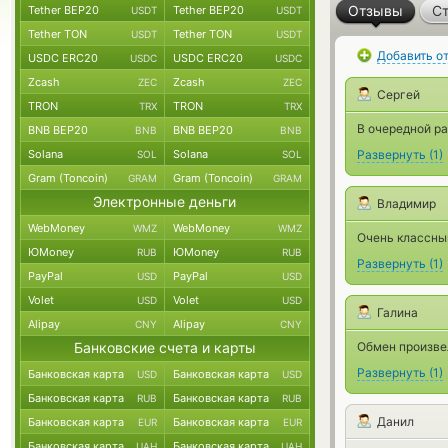
Отзывы
Ст
Tether BEP20
Tether BEP20
USDT
USDT
Tether TON
Tether TON
USDT
USDT
Добавить о
USDC ERC20
USDC ERC20
USDC
USDC
Zcash
Zcash
ZEC
ZEC
Сергей
TRON
TRON
TRX
TRX
В очередной ра
BNB BEP20
BNB BEP20
BNB
BNB
Solana
Solana
Развернуть
(
1
)
SOL
SOL
Gram (Toncoin)
Gram (Toncoin)
GRAM
GRAM
Электронные деньги
Владимир
WebMoney
WebMoney
WMZ
WMZ
Очень классный
ЮMoney
ЮMoney
RUB
RUB
Развернуть
(
1
)
PayPal
PayPal
USD
USD
Volet
Volet
USD
USD
Галина
Alipay
Alipay
CNY
CNY
Банковские счета и карты
Обмен произвел
Развернуть
(
1
)
Банковская карта
Банковская карта
USD
USD
Банковская карта
Банковская карта
RUB
RUB
Данил
Банковская карта
Банковская карта
EUR
EUR
Банковская карта
Банковская карта
UAH
UAH