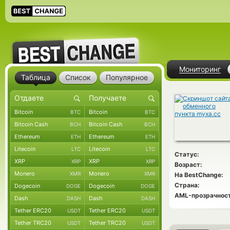
Мониторинг
Таблица
Список
Популярное
Bitcoin
Bitcoin
BTC
BTC
Bitcoin Cash
Bitcoin Cash
BCH
BCH
Ethereum
Ethereum
ETH
ETH
Litecoin
Litecoin
LTC
LTC
Статус:
XRP
XRP
XRP
XRP
Возраст:
Monero
Monero
XMR
XMR
На BestChange:
Страна:
Dogecoin
Dogecoin
DOGE
DOGE
AML-прозрачност
Dash
Dash
DASH
DASH
Tether ERC20
Tether ERC20
USDT
USDT
Tether TRC20
Tether TRC20
USDT
USDT