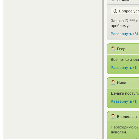
Вопрос ус
Заявка ID ***,
проблему.
Развернуть
(
3
)
Егор
Всё четко и кл
Развернуть
(
1
)
Нина
Деньги поступи
Развернуть
(
1
)
Владислав
Необходимо бы
доволен.