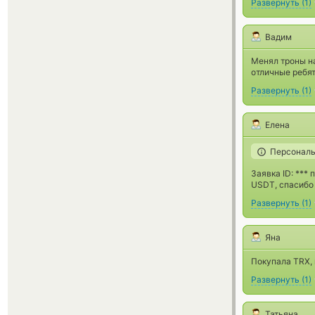
Развернуть
(
1
)
Вадим
Менял троны на
отличные ребят
Развернуть
(
1
)
Елена
Персональ
Заявка ID: ***
USDT, спасибо 
Развернуть
(
1
)
Яна
Покупала TRX,
Развернуть
(
1
)
Татьяна