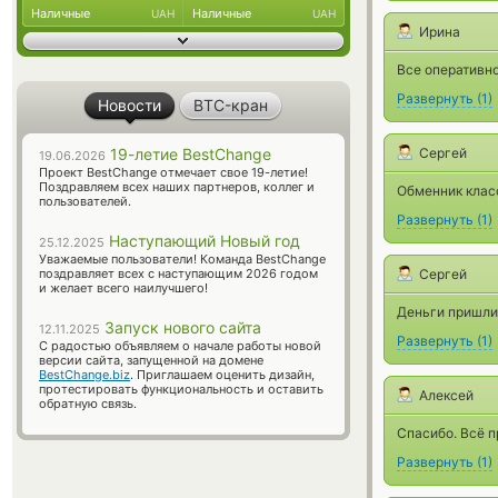
Наличные
Наличные
UAH
UAH
Ирина
Все оперативно
Развернуть
(
1
)
Новости
BTC-кран
Сергей
19-летие BestChange
19.06.2026
Проект BestChange отмечает свое 19-летие!
Поздравляем всех наших партнеров, коллег и
Обменник класс
пользователей.
Развернуть
(
1
)
Наступающий Новый год
25.12.2025
Уважаемые пользователи! Команда BestChange
Сергей
поздравляет всех с наступающим 2026 годом
и желает всего наилучшего!
Деньги пришли
Запуск нового сайта
12.11.2025
Развернуть
(
1
)
С радостью объявляем о начале работы новой
версии сайта, запущенной на домене
BestChange.biz
. Приглашаем оценить дизайн,
протестировать функциональность и оставить
Алексей
обратную связь.
Спасибо. Всё п
Развернуть
(
1
)