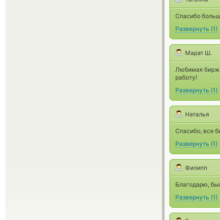
Спасибо большо
Развернуть
(
1
)
Марат Ш.
Любимая биржа,
работу!
Развернуть
(
1
)
Наталья
Спасибо, все б
Развернуть
(
1
)
Филипп
Благодарю, быс
Развернуть
(
1
)