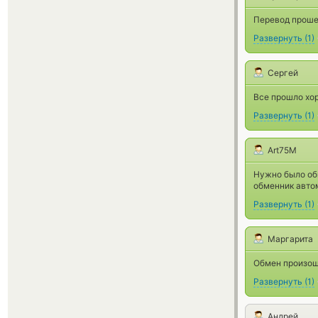
Перевод проше
Развернуть
(
1
)
Сергей
Все прошло хо
Развернуть
(
1
)
Art75M
Нужно было об
обменник автом
Развернуть
(
1
)
Маргарита
Обмен произош
Развернуть
(
1
)
Андрей