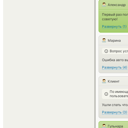
Александр
Первый раз по
советую!
Развернуть
(
1
)
Марина
Вопрос ус
Ошибка авто в
Развернуть
(
4
)
Клиент
По имеющи
пользоват
Ушли спать чтол
Развернуть
(
3
)
Гульнара