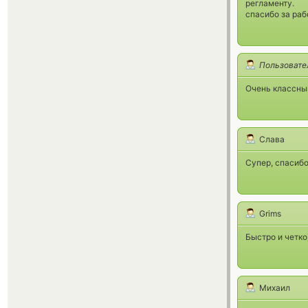
регламенту.
спасибо за раб
Пользовате
Очень классный
Слава
Супер, спасибо
Grims
Быстро и четко
Михаил