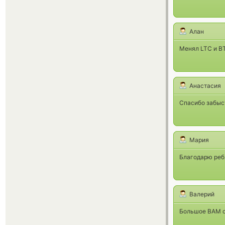
Алан
Менял LTC и B
Анастасия
Спасибо забыст
Мария
Благодарю реб
Валерий
Большое ВАМ с