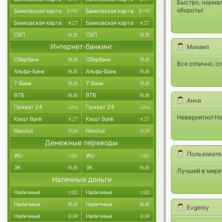
Быстро, нормал
обороты!
Банковская карта
Банковская карта
BYN
BYN
Банковская карта
Банковская карта
KZT
KZT
СБП
СБП
RUB
RUB
Интернет-банкинг
Михаил
Сбербанк
Сбербанк
RUB
RUB
Все отлично, с
Альфа-Банк
Альфа-Банк
RUB
RUB
Т-Банк
Т-Банк
RUB
RUB
ВТБ
ВТБ
RUB
RUB
Анна
Приват 24
Приват 24
UAH
UAH
Невероятно! Н
Kaspi Bank
Kaspi Bank
KZT
KZT
Revolut
Revolut
EUR
EUR
Денежные переводы
Пользовате
WU
WU
USD
USD
ЗК
ЗК
RUB
RUB
Лучший в мире
Наличные деньги
Наличные
Наличные
USD
USD
Наличные
Наличные
RUB
RUB
Evgeniy
Наличные
Наличные
EUR
EUR