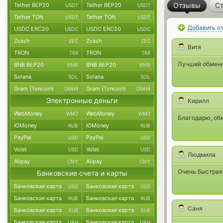
Отзывы
Ст
Tether BEP20
Tether BEP20
USDT
USDT
Tether TON
Tether TON
USDT
USDT
Добавить о
USDC ERC20
USDC ERC20
USDC
USDC
Zcash
Zcash
ZEC
ZEC
Витя
TRON
TRON
TRX
TRX
Лучший обменни
BNB BEP20
BNB BEP20
BNB
BNB
Solana
Solana
SOL
SOL
Gram (Toncoin)
Gram (Toncoin)
GRAM
GRAM
Электронные деньги
Кирилл
WebMoney
WebMoney
WMZ
WMZ
Благодарю, об
ЮMoney
ЮMoney
RUB
RUB
PayPal
PayPal
USD
USD
Volet
Volet
USD
USD
Людмила
Alipay
Alipay
CNY
CNY
Очень быстрая 
Банковские счета и карты
Банковская карта
Банковская карта
USD
USD
Банковская карта
Банковская карта
RUB
RUB
Саня
Банковская карта
Банковская карта
EUR
EUR
Банковская карта
Банковская карта
UAH
UAH