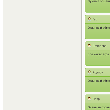
Лучший обменни
Гус
Отличный обмен
Вячеслав
Все как всегда 
Родион
Отличный обмен
Петр
Очень выгодны