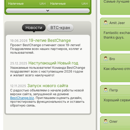
Самые лучшие 
Наличные
Наличные
UAH
UAH
Amit Jeer
Новости
BTC-кран
Fantastic exchan
thanks guys.
19-летие BestChange
19.06.2026
Проект BestChange отмечает свое 19-летие!
Поздравляем всех наших партнеров, коллег и
пользователей.
Bro
Наступающий Новый год
25.12.2025
Уважаемые пользователи! Команда BestChange
Как обычно отл
поздравляет всех с наступающим 2026 годом
и желает всего наилучшего!
Запуск нового сайта
12.11.2025
Петр
С радостью объявляем о начале работы новой
версии сайта, запущенной на домене
BestChange.biz
. Приглашаем оценить дизайн,
Хороший сервис
протестировать функциональность и оставить
обратную связь.
Олег