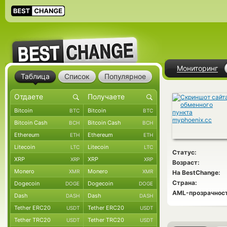
Мониторинг
Таблица
Список
Популярное
Bitcoin
Bitcoin
BTC
BTC
Bitcoin Cash
Bitcoin Cash
BCH
BCH
Ethereum
Ethereum
ETH
ETH
Litecoin
Litecoin
LTC
LTC
Статус:
XRP
XRP
XRP
XRP
Возраст:
Monero
Monero
XMR
XMR
На BestChange:
Страна:
Dogecoin
Dogecoin
DOGE
DOGE
AML-прозрачност
Dash
Dash
DASH
DASH
Tether ERC20
Tether ERC20
USDT
USDT
Tether TRC20
Tether TRC20
USDT
USDT