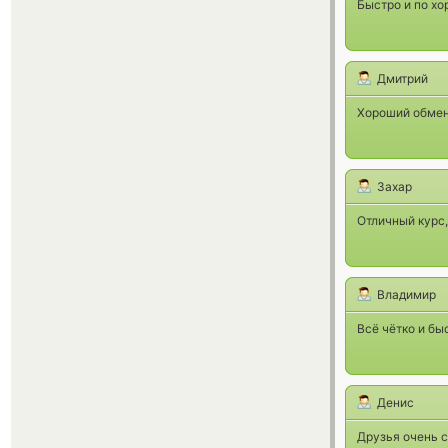
Быстро и по хо
Дмитрий
Хороший обменн
Захар
Отличный курс,
Владимир
Всё чётко и бы
Денис
Друзья очень 