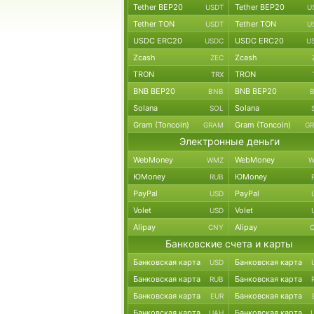
Tether BEP20
Tether BEP20
USDT
U
Tether TON
Tether TON
USDT
U
USDC ERC20
USDC ERC20
USDC
U
Zcash
Zcash
ZEC
TRON
TRON
TRX
BNB BEP20
BNB BEP20
BNB
Solana
Solana
SOL
Gram (Toncoin)
Gram (Toncoin)
GRAM
G
Электронные деньги
WebMoney
WebMoney
WMZ
W
ЮMoney
ЮMoney
RUB
PayPal
PayPal
USD
Volet
Volet
USD
Alipay
Alipay
CNY
Банковские счета и карты
Банковская карта
Банковская карта
USD
Банковская карта
Банковская карта
RUB
Банковская карта
Банковская карта
EUR
Банковская карта
Банковская карта
UAH