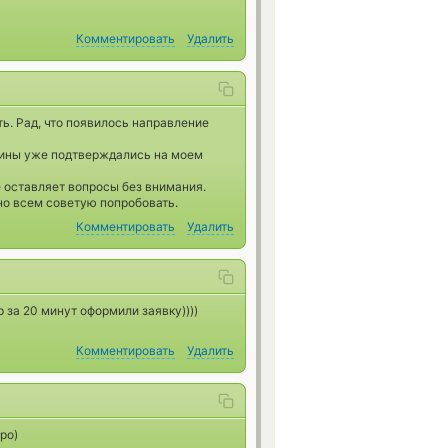
Комментировать
Удалить
ь. Рад, что появилось направление
коины уже подтверждались на моем
е оставляет вопросы без внимания.
о всем советую попробовать.
Комментировать
Удалить
р за 20 минут оформили заявку))))
Комментировать
Удалить
ро)