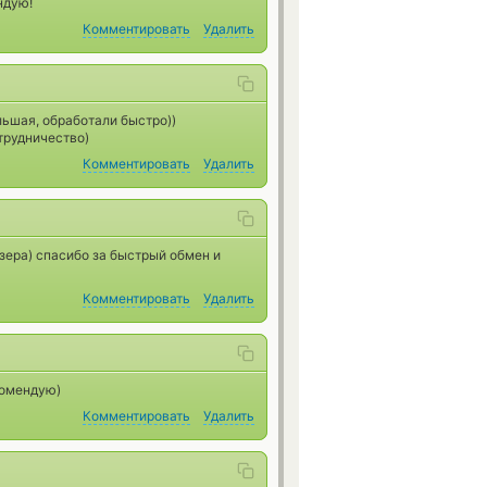
ндую!
Комментировать
Удалить
льшая, обработали быстро))
трудничество)
Комментировать
Удалить
езера) спасибо за быстрый обмен и
Комментировать
Удалить
комендую)
Комментировать
Удалить