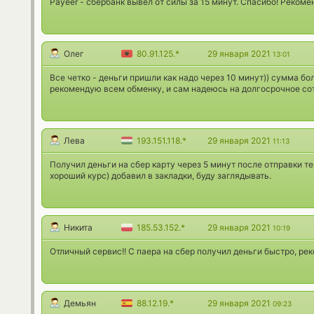
Payeer - сбербанк вывел от силы за 15 минут. Спасибо! Рекоме
Олег
80.91.125.*
29 января 2021
13:01
Все четко - деньги пришли как надо через 10 минут)) сумма бо
рекомендую всем обменку, и сам надеюсь на долгосрочное со
Лева
193.151.118.*
29 января 2021
11:13
Получил деньги на сбер карту через 5 минут после отправки т
хороший курс) добавил в закладки, буду заглядывать.
Никита
185.53.152.*
29 января 2021
10:19
Отличный сервис!! С паера на сбер получил деньги быстро, ре
Демьян
88.12.19.*
29 января 2021
09:23