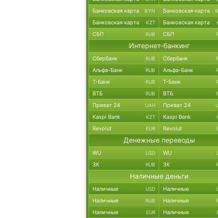
Банковская карта
Банковская карта
BYN
Банковская карта
Банковская карта
KZT
СБП
СБП
RUB
Интернет-банкинг
Сбербанк
Сбербанк
RUB
Альфа-Банк
Альфа-Банк
RUB
Т-Банк
Т-Банк
RUB
ВТБ
ВТБ
RUB
Приват 24
Приват 24
UAH
Kaspi Bank
Kaspi Bank
KZT
Revolut
Revolut
EUR
Денежные переводы
WU
WU
USD
ЗК
ЗК
RUB
Наличные деньги
Наличные
Наличные
USD
Наличные
Наличные
RUB
Наличные
Наличные
EUR