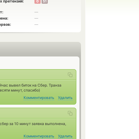
х претензий:
0
51
т:
—
ена:
—
ервов:
—
йчас вывел биток на Сбер. Транза
есяти минут, спасибо)
Комментировать
Удалить
-сбер за 10 минут заявка выполнена,
Комментировать
Удалить