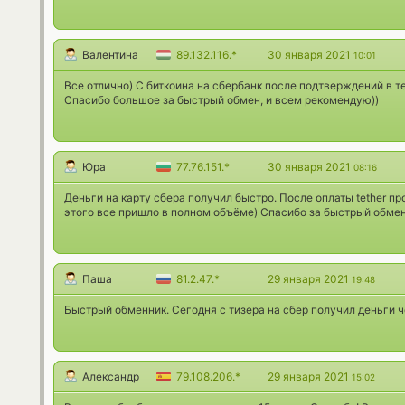
Валентина
89.132.116.*
30 января 2021
10:01
Все отлично) С биткоина на сбербанк после подтверждений в т
Спасибо большое за быстрый обмен, и всем рекомендую))
Юра
77.76.151.*
30 января 2021
08:16
Деньги на карту сбера получил быстро. После оплаты tether пр
этого все пришло в полном объёме) Спасибо за быстрый обмен
Паша
81.2.47.*
29 января 2021
19:48
Быстрый обменник. Сегодня с тизера на сбер получил деньги ч
Александр
79.108.206.*
29 января 2021
15:02