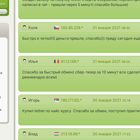
UAH
написал в чат - пришли через 5 минут) спасибо большое)
Коля
193.85.228.*
31 января 2021
08:45
Быстро и четко!))) деньги пришли, спасибо))) приду сегодня ещё
Илья
81.12.169.*
31 января 2021
08:05
Спасибо за быстрый обмен) сбер-тизер за 10 минут все сделал
ge
рекомендую всем)
й
Игорь
185.171.63.*
30 января 2021
20:18
ь
Купил tether по найс курсу. Спасибо за обмен, поступил практ
Влад
213.16.99.*
30 января 2021
17:53