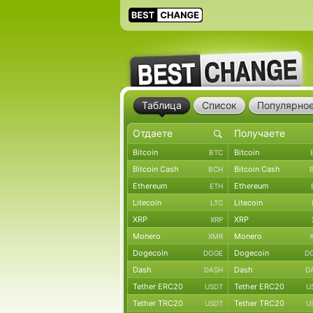
Таблица
Список
Популярно
Bitcoin
Bitcoin
BTC
Bitcoin Cash
Bitcoin Cash
BCH
Ethereum
Ethereum
ETH
Litecoin
Litecoin
LTC
XRP
XRP
XRP
Monero
Monero
XMR
Dogecoin
Dogecoin
DOGE
D
Dash
Dash
DASH
D
Tether ERC20
Tether ERC20
USDT
U
Tether TRC20
Tether TRC20
USDT
U