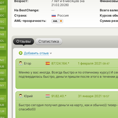
Возраст:
7 лет и 6 месяцев (на
Финансовы
SDT
21.02.2026)
SDT
На BestChange:
—
Всего валю
Страна:
Россия
Курсов обм
SDC
AML-прозрачность:
Сумма рез
AML
ZEC
TRX
BNB
SOL
Отзывы
Статистика
RAM
Добавить отзыв
MZ
Егор
87.124.164.*
1 февраля 2021
09:47
RUB
Меняю у вас иногда. Всегда быстро и по отличному курсу) И се
USD
подтвердилась быстро, деньги пришли после этого в течении д
USD
CNY
Юрий
91.82.40.*
31 января 2021
19:57
USD
Быстро сегодня получил деньги на карту, как и обычно)) тизер
RUB
спасибо!)))
EUR
UAH