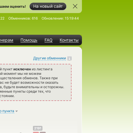
На новый сайт
шаем оценить!
422
Обменников:
616
Обновление:
15:19:44
тнерам
Помощь
FAQ
Контакты
Другие обменники
й пункт
исключен
из листинга
ый момент мы не можем
уществления обменов. Также при
ас не будет возможности оказать
а, будьте внимательны и осторожны.
нные пункты среди тех, что
стоянии.
о пункта
2191