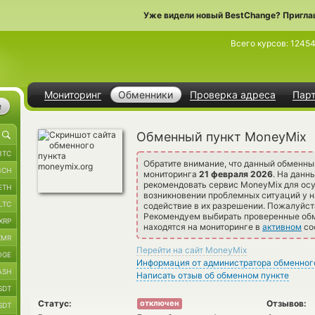
Уже видели новый BestChange? Пригла
Всего курсов:
1245
Мониторинг
Обменники
Проверка адреса
Пар
е
Обменный пункт MoneyMix
BTC
Обратите внимание, что данный обменны
BCH
мониторинга
21 февраля 2026
. На данн
рекомендовать сервис MoneyMix для ос
ETH
возникновении проблемных ситуаций у н
LTC
содействие в их разрешении. Пожалуйст
Рекомендуем выбирать проверенные обме
XRP
находятся на мониторинге в
активном
со
XMR
Перейти на сайт MoneyMix
OGE
Информация от администратора обменног
ASH
Написать отзыв об обменном пункте
SDT
Статус:
Отзывов:
отключен
SDT