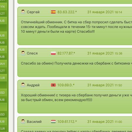
BYN
Сергей
83.63.222.*
31 января 2021
16:14
KZT
RUB
Отличнейший обменник. С битка на сбер попросил сделать быст
совсем ждать. Пообещали в течении 15-ти минут после нужных
10 минут деньги были на карте) Спасибо!!!
RUB
RUB
RUB
Олеся
82.177.87.*
31 января 2021
15:36
RUB
Спасибо за обмен) Получила денюжки на сбербанк с биткоина 
UAH
KZT
EUR
Андрей
109.69.0.*
31 января 2021
11:50
USD
Хороший обменник! с тизера на сбербанк получил деньги уже ч
за быстрый обмен, всем рекомендую!!!)))
RUB
USD
Василий
109.61.112.*
31 января 2021
RUB
11:00
EUR
Создал заявку на покупку tether с карты сбербанка, перевел д