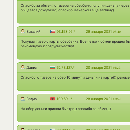
Спасибо за обмен!! с тизера на сбербанк получил деньгу через
общается доходчиво) спасибо, вечерком ещё загляну)
Виталий
93.153.95.*
29 января 2021
07:49
Покупал тизер с карты сбербанка. Все четко - обмен прошел бы
рекомендую к сотрудничеству!
Данил
62.73.127.*
28 января 2021
16:23
Спасибо, с тизера на сбер 10 минут и деньги на карте))) реком
Вадим
109.69.1.*
28 января 2021
13:59
На сбер деньги пришли быстро_) спасибо за обмен_)