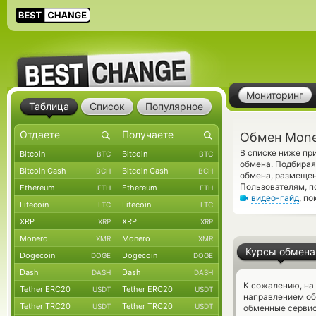
Мониторинг
Таблица
Список
Популярное
Обмен Mone
В списке ниже п
Bitcoin
Bitcoin
BTC
BTC
обмена. Подбирая
Bitcoin Cash
Bitcoin Cash
BCH
BCH
обмена, размещен
Пользователям, 
Ethereum
Ethereum
ETH
ETH
видео-гайд
, п
Litecoin
Litecoin
LTC
LTC
XRP
XRP
XRP
XRP
Monero
Monero
XMR
XMR
Курсы обмена
Dogecoin
Dogecoin
DOGE
DOGE
Dash
Dash
DASH
DASH
К сожалению, на
Tether ERC20
Tether ERC20
USDT
USDT
направлением о
Tether TRC20
Tether TRC20
USDT
USDT
обменные сервис