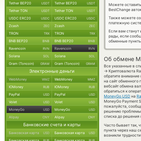
Tether BEP20
Tether BEP20
USDT
USDT
Можете оставит
BestChange авто
Tether TON
Tether TON
USDT
USDT
Также можете о
USDC ERC20
USDC ERC20
USDC
USDC
платежную сист
Zcash
Zcash
ZEC
ZEC
Если вам станут
TRON
TRON
TRX
TRX
рады, если сооб
BNB BEP20
BNB BEP20
обменные пункты
BNB
BNB
Ravencoin
Ravencoin
RVN
RVN
Solana
Solana
SOL
SOL
Об обмене M
Gram (Toncoin)
Gram (Toncoin)
GRAM
GRAM
Все указанные в с
Электронные деньги
→
Криптовалюта Rav
обратите внимание 
WebMoney
WebMoney
WMZ
WMZ
на сайт обменного 
вебсайт обмена ва
ЮMoney
ЮMoney
RUB
RUB
обратиться к опера
PayPal
PayPal
USD
USD
MoneyGo USD
на
Ra
MoneyGo Payment Sy
Volet
Volet
USD
USD
пожалуйста, сообщ
MoneyGo
MoneyGo
USD
USD
решению проблемы 
списка до решения 
Alipay
Alipay
CNY
CNY
Банковские счета и карты
Часто бывает так, 
пункта через наш с
Банковская карта
Банковская карта
USD
USD
возникли трудности
Банковская карта
Банковская карта
RUB
RUB