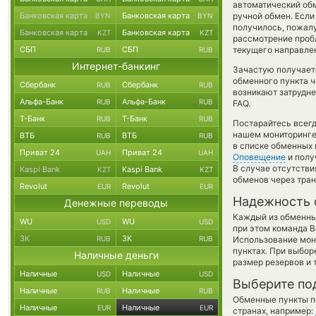
автоматический о
Банковская карта
Банковская карта
ручной обмен. Если
BYN
BYN
получилось, пожал
Банковская карта
Банковская карта
KZT
KZT
рассмотрение пробл
СБП
СБП
текущего направле
RUB
RUB
Интернет-банкинг
Зачастую получает
обменного пункта ч
Сбербанк
Сбербанк
RUB
RUB
возникают затрудне
Альфа-Банк
Альфа-Банк
RUB
RUB
FAQ.
Т-Банк
Т-Банк
RUB
RUB
Постарайтесь всег
нашем мониторинге
ВТБ
ВТБ
RUB
RUB
в списке обменных 
Приват 24
Приват 24
UAH
UAH
Оповещение
и полу
В случае отсутств
Kaspi Bank
Kaspi Bank
KZT
KZT
обменов через тра
Revolut
Revolut
EUR
EUR
Надежность 
Денежные переводы
Каждый из обменны
WU
WU
USD
USD
при этом команда 
ЗК
ЗК
RUB
RUB
Использование мон
пунктах. При выбор
Наличные деньги
размер резервов и 
Наличные
Наличные
USD
USD
Выберите по
Наличные
Наличные
RUB
RUB
Обменные пункты по
Наличные
Наличные
EUR
EUR
странах, например: