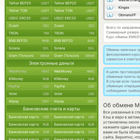
MasterChan
Tether BEP20
Tether BEP20
USDT
USDT
Kingex
Tether TON
Tether TON
USDT
USDT
ObmenoFF
USDC ERC20
USDC ERC20
USDC
USDC
Zcash
Zcash
ZEC
ZEC
Всего по направле
Суммарный резерв
TRON
TRON
TRX
TRX
Курс обмена
XMR/E
BNB BEP20
BNB BEP20
BNB
BNB
Solana
Solana
SOL
SOL
Обмены наличных с
фиксирования курс
Gram (Toncoin)
Gram (Toncoin)
GRAM
GRAM
сервисом в электр
Электронные деньги
WebMoney
WebMoney
WMZ
WMZ
В целях противоде
обменные пункты п
ЮMoney
ЮMoney
RUB
RUB
В случае если тра
обменную операци
PayPal
PayPal
USD
USD
соблюдения требов
Volet
Volet
USD
USD
Alipay
Alipay
CNY
CNY
Об обмене M
Банковские счета и карты
Все указанные в с
Банковская карта
Банковская карта
Кэш в евро в автом
USD
USD
установлены около 
Банковская карта
Банковская карта
RUB
RUB
нажмите один раз м
Банковская карта
Банковская карта
вами не была обна
EUR
EUR
сайта. Вероятно, ч
Банковская карта
Банковская карта
UAH
UAH