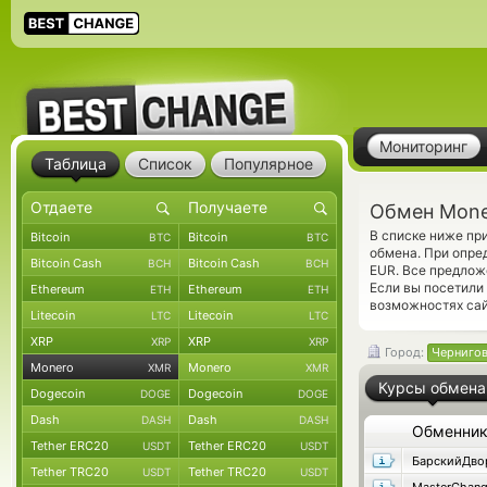
Мониторинг
Таблица
Список
Популярное
Обмен Mone
В списке ниже пр
Bitcoin
Bitcoin
BTC
BTC
обмена. При опре
Bitcoin Cash
Bitcoin Cash
BCH
BCH
EUR. Все предлож
Если вы посетили
Ethereum
Ethereum
ETH
ETH
возможностях сай
Litecoin
Litecoin
LTC
LTC
XRP
XRP
XRP
XRP
Город:
Черниго
Monero
Monero
XMR
XMR
Курсы обмена
Dogecoin
Dogecoin
DOGE
DOGE
Dash
Dash
DASH
DASH
Обменни
Tether ERC20
Tether ERC20
USDT
USDT
БарскийДво
Tether TRC20
Tether TRC20
USDT
USDT