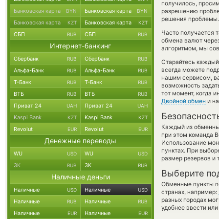
получилось, просим
Банковская карта
Банковская карта
разрешению проблем
BYN
BYN
решения проблемы.
Банковская карта
Банковская карта
KZT
KZT
Часто получается т
СБП
СБП
RUB
RUB
обмена валют через
Интернет-банкинг
алгоритмом, мы сов
Сбербанк
Сбербанк
RUB
RUB
Старайтесь каждый
всегда можете под
Альфа-Банк
Альфа-Банк
RUB
RUB
нашим сервисом, в
Т-Банк
Т-Банк
RUB
RUB
возможность задать
тот момент, когда 
ВТБ
ВТБ
RUB
RUB
Двойной обмен
и на
Приват 24
Приват 24
UAH
UAH
Безопасност
Kaspi Bank
Kaspi Bank
KZT
KZT
Каждый из обменны
Revolut
Revolut
EUR
EUR
при этом команда 
Денежные переводы
Использование мон
пунктах. При выбор
WU
WU
USD
USD
размер резервов и 
ЗК
ЗК
RUB
RUB
Выберите по
Наличные деньги
Обменные пункты по
Наличные
Наличные
USD
USD
странах, например:
разных городах мог
Наличные
Наличные
RUB
RUB
удобнее ввести или
Наличные
Наличные
EUR
EUR