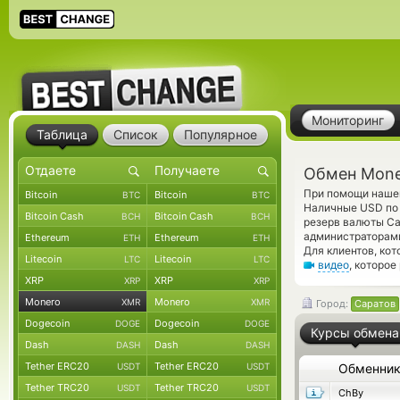
Мониторинг
Таблица
Список
Популярное
Обмен Mone
При помощи нашег
Bitcoin
Bitcoin
BTC
BTC
Наличные USD по 
Bitcoin Cash
Bitcoin Cash
BCH
BCH
резерв валюты Ca
администраторам
Ethereum
Ethereum
ETH
ETH
Для клиентов, ко
Litecoin
Litecoin
LTC
LTC
видео
, которое
XRP
XRP
XRP
XRP
Monero
Monero
XMR
XMR
Город:
Саратов
Dogecoin
Dogecoin
DOGE
DOGE
Курсы обмена
Dash
Dash
DASH
DASH
Tether ERC20
Tether ERC20
USDT
USDT
Обменни
Tether TRC20
Tether TRC20
USDT
USDT
ChBy