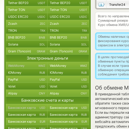
Tether BEP20
Tether BEP20
USDT
USDT
Transfer24
Tether TON
Tether TON
USDT
USDT
Всего по направле
USDC ERC20
USDC ERC20
USDC
USDC
Суммарный резерв
Zcash
Zcash
ZEC
ZEC
Курс обмена
XMR/U
TRON
TRON
TRX
TRX
Обмены наличных с
BNB BEP20
BNB BEP20
BNB
BNB
фиксирования курс
Solana
Solana
SOL
SOL
сервисом в электр
Gram (Toncoin)
Gram (Toncoin)
GRAM
GRAM
В целях противоде
Электронные деньги
обменные пункты п
WebMoney
WebMoney
В случае если тра
WMZ
WMZ
обменную операци
ЮMoney
ЮMoney
RUB
RUB
соблюдения требов
PayPal
PayPal
USD
USD
Volet
Volet
USD
USD
Об обмене M
Alipay
Alipay
CNY
CNY
В приведенной табл
автоматический ил
Банковские счета и карты
обратите также сво
Банковская карта
Банковская карта
мгновенного перехо
USD
USD
Если вы перешли на
Банковская карта
Банковская карта
RUB
RUB
администратору сай
Банковская карта
Банковская карта
вебсайта автомати
EUR
EUR
предложить обмен в
Банковская карта
Банковская карта
UAH
UAH