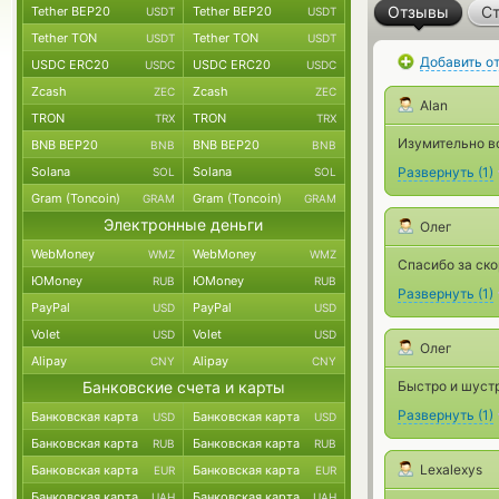
Отзывы
Ст
Tether BEP20
Tether BEP20
USDT
USDT
Tether TON
Tether TON
USDT
USDT
Добавить о
USDC ERC20
USDC ERC20
USDC
USDC
Zcash
Zcash
ZEC
ZEC
Alan
TRON
TRON
TRX
TRX
Изумительно во
BNB BEP20
BNB BEP20
BNB
BNB
Solana
Solana
Развернуть
(
1
)
SOL
SOL
Gram (Toncoin)
Gram (Toncoin)
GRAM
GRAM
Электронные деньги
Олег
WebMoney
WebMoney
WMZ
WMZ
Спасибо за ско
ЮMoney
ЮMoney
RUB
RUB
Развернуть
(
1
)
PayPal
PayPal
USD
USD
Volet
Volet
USD
USD
Олег
Alipay
Alipay
CNY
CNY
Банковские счета и карты
Быстро и шустр
Развернуть
(
1
)
Банковская карта
Банковская карта
USD
USD
Банковская карта
Банковская карта
RUB
RUB
Lexalexys
Банковская карта
Банковская карта
EUR
EUR
Банковская карта
Банковская карта
UAH
UAH