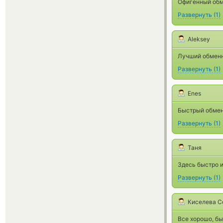
Офигенный обм
Развернуть
(
1
)
Aleksey
Лучший обменн
Развернуть
(
1
)
Enes
Быстрый обмен,
Развернуть
(
1
)
Таня
Здесь быстро 
Развернуть
(
1
)
Киселева С
Все хорошо, бы