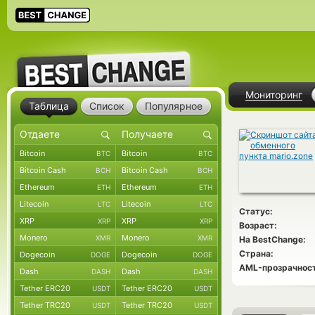
Мониторинг
Таблица
Список
Популярное
Bitcoin
Bitcoin
BTC
BTC
Bitcoin Cash
Bitcoin Cash
BCH
BCH
Ethereum
Ethereum
ETH
ETH
Litecoin
Litecoin
LTC
LTC
Статус:
XRP
XRP
XRP
XRP
Возраст:
Monero
Monero
XMR
XMR
На BestChange:
Страна:
Dogecoin
Dogecoin
DOGE
DOGE
AML-прозрачност
Dash
Dash
DASH
DASH
Tether ERC20
Tether ERC20
USDT
USDT
Tether TRC20
Tether TRC20
USDT
USDT