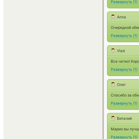
Развернуть
(
1
)
Anna
Очередной обме
Развернуть
(
1
)
Vlad
Все четко! Хор
Развернуть
(
1
)
Олег
Спасибо за обм
Развернуть
(
1
)
Виталий
Марио вы лучш
Развернуть
(
1
)