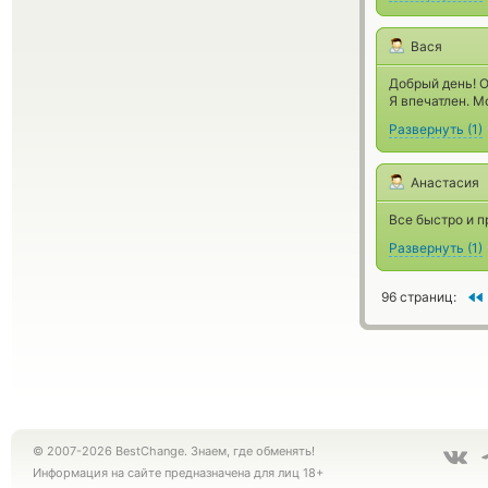
Вася
Добрый день! О
Я впечатлен. М
Развернуть
(
1
)
Анастасия
Все быстро и п
Развернуть
(
1
)
96 страниц:
© 2007-2026 BestChange. Знаем, где обменять!
Информация на сайте предназначена для лиц 18+