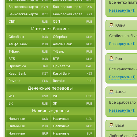
Все четко плат
Банковская карта
Банковская карта
BYN
BYN
Развернуть
(
1
)
Банковская карта
Банковская карта
KZT
KZT
СБП
СБП
RUB
RUB
Юлия
Интернет-банкинг
Стабильно, быс
Сбербанк
Сбербанк
RUB
RUB
Развернуть
(
1
)
Альфа-Банк
Альфа-Банк
RUB
RUB
Т-Банк
Т-Банк
RUB
RUB
Рен
ВТБ
ВТБ
RUB
RUB
Приват 24
Приват 24
UAH
UAH
Все качествен
Kaspi Bank
Kaspi Bank
KZT
KZT
Развернуть
(
1
)
Revolut
Revolut
EUR
EUR
Денежные переводы
Антон
WU
WU
USD
USD
Всё сработало 
ЗК
ЗК
RUB
RUB
Наличные деньги
Развернуть
(
1
)
Наличные
Наличные
USD
USD
Вася
Наличные
Наличные
RUB
RUB
Наличные
Наличные
EUR
EUR
Добрый день! 