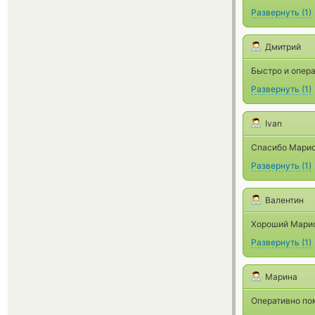
Развернуть
(
1
)
Дмитрий
Быстро и опера
Развернуть
(
1
)
Ivan
Спасибо Марио
Развернуть
(
1
)
Валентин
Хороший Марио
Развернуть
(
1
)
Марина
Оперативно по