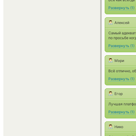
Развернуть
(
1
)
Алексей
Самый адекват
по просьбе ког
Развернуть
(
1
)
Мэри
Всё отлично, о
Развернуть
(
1
)
Егор
Лучшая платфо
Развернуть
(
1
)
Нико