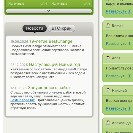
вдруг и возник
Наличные
Наличные
UAH
UAH
Развернуть
(
1
)
Roman
Новости
BTC-кран
Все отлично ка
19-летие BestChange
19.06.2026
Развернуть
(
1
)
Проект BestChange отмечает свое 19-летие!
Поздравляем всех наших партнеров, коллег и
пользователей.
Anna
Наступающий Новый год
25.12.2025
Приветствую) с
Уважаемые пользователи! Команда BestChange
поздравляет всех с наступающим 2026 годом
Развернуть
(
1
)
и желает всего наилучшего!
Запуск нового сайта
12.11.2025
Николай
С радостью объявляем о начале работы новой
версии сайта, запущенной на домене
BestChange.biz
. Приглашаем оценить дизайн,
Все как всегда
протестировать функциональность и оставить
обратную связь.
Развернуть
(
1
)
Александр
Все как всегда