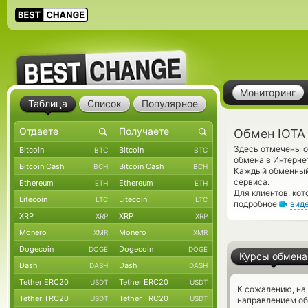
Мониторинг
Таблица
Список
Популярное
Обмен IOTA 
Здесь отмечены о
Bitcoin
Bitcoin
BTC
BTC
обмена в Интернет
Bitcoin Cash
Bitcoin Cash
BCH
BCH
Каждый обменный 
сервиса.
Ethereum
Ethereum
ETH
ETH
Для клиентов, ко
Litecoin
Litecoin
LTC
LTC
подробное
вид
XRP
XRP
XRP
XRP
Monero
Monero
XMR
XMR
Dogecoin
Dogecoin
DOGE
DOGE
Курсы обмена
Dash
Dash
DASH
DASH
Tether ERC20
Tether ERC20
USDT
USDT
К сожалению, на
Tether TRC20
Tether TRC20
USDT
USDT
направлением об