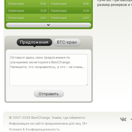
Наличные
Наличные
RUB
RUB
размер резервов и 
Наличные
Наличные
EUR
EUR
Наличные
Наличные
UAH
UAH
Предложения
BTC-кран
© 2007-2026 BestChange. Знаем, где обменять!
Информация на сайте предназначена для лиц 18+
Условия
&
Конфиденциальность