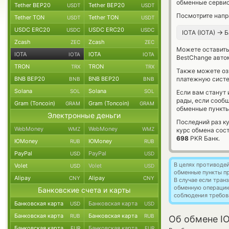
обменные сервис
Tether BEP20
Tether BEP20
USDT
USDT
Посмотрите напр
Tether TON
Tether TON
USDT
USDT
USDC ERC20
USDC ERC20
USDC
USDC
→
IOTA (IOTA)
Б
Zcash
Zcash
ZEC
ZEC
Можете оставит
IOTA
IOTA
IOTA
IOTA
BestChange авто
TRON
TRON
TRX
TRX
Также можете о
BNB BEP20
BNB BEP20
платежную систе
BNB
BNB
Solana
Solana
SOL
SOL
Если вам станут
рады, если сооб
Gram (Toncoin)
Gram (Toncoin)
GRAM
GRAM
обменные пункты
Электронные деньги
Последний раз ку
WebMoney
WebMoney
WMZ
WMZ
курс обмена сос
698
PKR Банк.
ЮMoney
ЮMoney
RUB
RUB
PayPal
PayPal
USD
USD
В целях противоде
Volet
Volet
USD
USD
обменные пункты п
Alipay
Alipay
CNY
CNY
В случае если тра
обменную операци
Банковские счета и карты
соблюдения требов
Банковская карта
Банковская карта
USD
USD
Банковская карта
Банковская карта
RUB
RUB
Об обмене IO
Банковская карта
Банковская карта
EUR
EUR