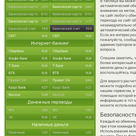
В таблице вы может
автоматический об
Банковская карта
Банковская карта
UAH
UAH
внимание на метки,
Банковская карта
Банковская карта
BYN
BYN
на сайт любого обм
перехода на сайт 
Банковская карта
Банковская карта
KZT
KZT
незамедлительно об
Банковский счет
Банковский счет
PKR
PKR
автоматический о
Если же интересующи
СБП
СБП
RUB
RUB
пожалуйста, сообщ
Интернет-банкинг
администратором ве
вопроса.
Сбербанк
Сбербанк
RUB
RUB
Спешим заметить, ч
Альфа-Банк
Альфа-Банк
RUB
RUB
более интересный 
Т-Банк
Т-Банк
RUB
RUB
меняли деньги дан
воспользуйтесь под
ВТБ
ВТБ
RUB
RUB
Приват 24
Приват 24
UAH
UAH
Для верного расчет
можете подробно и
Kaspi Bank
Kaspi Bank
KZT
KZT
нашим сервисом, в
Revolut
Revolut
EUR
EUR
помощью которой ес
информацию в тот м
Денежные переводы
можете использов
WU
WU
USD
USD
Безопасност
ЗК
ЗК
RUB
RUB
Каждый из обменны
Наличные деньги
при этом команда 
Использование мон
Наличные
Наличные
USD
USD
пунктах. При выбор