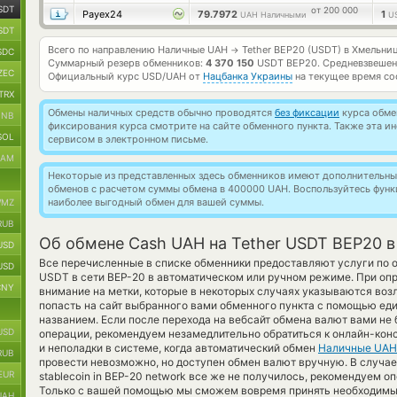
SDT
от 200 000
Payex24
79.7972
1
UAH Наличными
U
SDT
Всего по направлению Наличные UAH
Tether BEP20 (USDT) в Хмельни
→
SDC
Суммарный резерв обменников:
4 370 150
USDT BEP20.
Средневзвешен
ZEC
Официальный курс
USD/UAH
от
Нацбанка Украины
на текущее время со
TRX
Обмены наличных средств обычно проводятся
без фиксации
курса обмен
BNB
фиксирования курса смотрите на сайте обменного пункта. Также эта 
SOL
сервисом в электронном письме.
RAM
Некоторые из представленных здесь обменников имеют дополнительные
обменов с расчетом суммы обмена в 400000 UAH. Воспользуйтесь фун
наиболее выгодный обмен для вашей суммы.
MZ
RUB
Об обмене Cash UAH на Tether USDT BEP20 
USD
Все перечисленные в списке обменники предоставляют услуги по
USD
USDT в сети BEP-20 в автоматическом или ручном режиме. При опр
CNY
внимание на метки, которые в некоторых случаях указываются воз
попасть на сайт выбранного вами обменного пункта с помощью ед
названием. Если после перехода на вебсайт обмена валют вами н
USD
операции, рекомендуем незамедлительно обратиться к онлайн-кон
и неполадки в системе, когда автоматический обмен
Наличные UAH
RUB
провести невозможно, но доступен обмен валют вручную. В случае 
EUR
stablecoin in BEP-20 network все же не получилось, рекомендуем о
Только с вашей помощью мы сможем вовремя принять необходимы
UAH