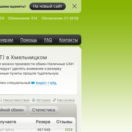
На новый сайт
шаем оценить!
39
Обменников:
614
Обновление:
01:26:58
тнерам
Помощь
FAQ
Контакты
T) в Хмельницком
де можно произвести обмен Наличные UAH
ледует уделять внимание и резерву
енные пункты прошли тщательную
влен специальный
видео-гайд
,
Несоответствие
История
Настройка
йной обмен
Статистика
лучаете
Резерв
Отзывы
967 668
1029
SDT BEP20