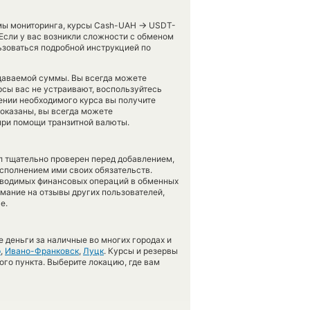
→
емы мониторинга, курсы Cash-UAH
USDT-
 Если у вас возникли сложности с обменом
ьзоваться подробной инструкцией по
тдаваемой суммы. Вы всегда можете
рсы вас не устраивают, воспользуйтесь
лении необходимого курса вы получите
показаны, вы всегда можете
при помощи транзитной валюты.
л тщательно проверен перед добавлением,
сполнением ими своих обязательств.
оводимых финансовых операций в обменных
имание на отзывы других пользователей,
е.
 деньги за наличные во многих городах и
р
,
Ивано-Франковск
,
Луцк
. Курсы и резервы
ого пункта. Выберите локацию, где вам