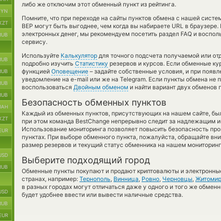
либо же отключим этот обменный пункт из рейтинга.
BYN
Помните, что при переходе на сайты пунктов обмена с нашей сист
KZT
BEP могут быть выгоднее, чем когда вы набираете URL в браузере.
электронных денег, мы рекомендуем посетить раздел FAQ и воспол
RUB
сервису.
Используйте
Калькулятор
для точного подсчета получаемой или о
RUB
подробно изучить
Статистику
резервов и курсов. Если обменные ку
функцией
Оповещение
– задайте собственные условия, и при появ
RUB
уведомление на e-mail или же на Telegram. Если пункты обмена не 
RUB
воспользоваться
Двойным обменом
и найти вариант двух обменов 
RUB
Безопасность обменных пунктов
UAH
Каждый из обменных пунктов, присутствующих на нашем сайте, бы
KZT
при этом команда BestChange непрерывно следит за надлежащим и
Использование мониторинга позволяет повысить безопасность пр
EUR
пунктах. При выборе обменного пункта, пожалуйста, обращайте вн
размер резервов и текущий статус обменника на нашем мониторинг
USD
Выберите подходящий город
RUB
Обменные пункты покупают и продают криптовалюты и электронные
странах, например:
Тернополь
,
Винница
,
Ровно
,
Черновцы
,
Житоми
в разных городах могут отличаться даже у одного и того же обменн
USD
будет удобнее ввести или вывести наличные средства.
RUB
EUR