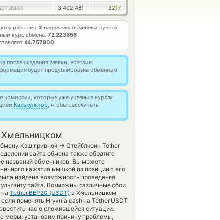
3 402 481
2217
SDT BEP20
цком работает
2
надежных обменных пункта.
ный курс обмена:
72.223856
ставляет
44.757900
а после создания заявки. Условия
информация будет продублирована обменным
 комиссии, которые уже учтены в курсах
кцией
Калькулятор
, чтобы рассчитать
в Хмельницком
→
 обмену Кэш гривной
Стейблкоин Tether
еделении сайта обмена также обратите
ле названий обменников. Вы можете
иничного нажатия мышкой по позиции с его
е была найдена возможность проведения
сультанту сайта. Возможны различные сбои
на
Tether BEP20 (USDT)
в Хмельницком
если поменять Hryvnia cash на Tether USDT
повестить нас о сложившейся ситуации.
е меры: установим причину проблемы,