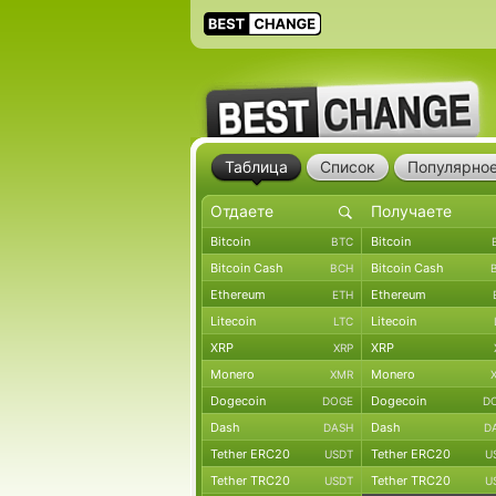
Таблица
Список
Популярно
Bitcoin
Bitcoin
BTC
Bitcoin Cash
Bitcoin Cash
BCH
Ethereum
Ethereum
ETH
Litecoin
Litecoin
LTC
XRP
XRP
XRP
Monero
Monero
XMR
Dogecoin
Dogecoin
DOGE
D
Dash
Dash
DASH
D
Tether ERC20
Tether ERC20
USDT
U
Tether TRC20
Tether TRC20
USDT
U