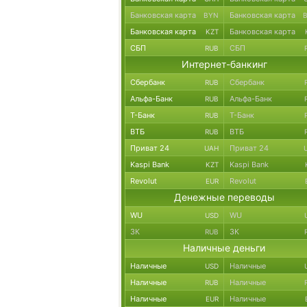
Банковская карта
Банковская карта
BYN
Банковская карта
Банковская карта
KZT
СБП
СБП
RUB
Интернет-банкинг
Сбербанк
Сбербанк
RUB
Альфа-Банк
Альфа-Банк
RUB
Т-Банк
Т-Банк
RUB
ВТБ
ВТБ
RUB
Приват 24
Приват 24
UAH
Kaspi Bank
Kaspi Bank
KZT
Revolut
Revolut
EUR
Денежные переводы
WU
WU
USD
ЗК
ЗК
RUB
Наличные деньги
Наличные
Наличные
USD
Наличные
Наличные
RUB
Наличные
Наличные
EUR