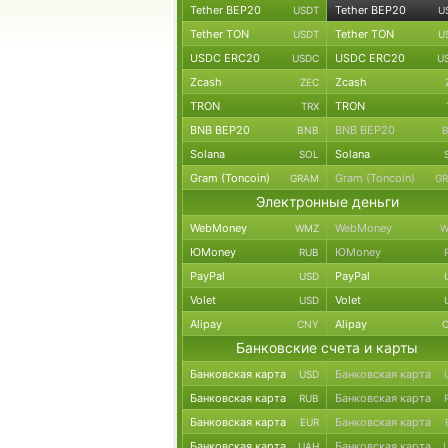
Tether BEP20
Tether BEP20
USDT
U
Tether TON
Tether TON
USDT
U
USDC ERC20
USDC ERC20
USDC
U
Zcash
Zcash
ZEC
TRON
TRON
TRX
BNB BEP20
BNB BEP20
BNB
Solana
Solana
SOL
Gram (Toncoin)
Gram (Toncoin)
GRAM
G
Электронные деньги
WebMoney
WebMoney
WMZ
W
ЮMoney
ЮMoney
RUB
PayPal
PayPal
USD
Volet
Volet
USD
Alipay
Alipay
CNY
Банковские счета и карты
Банковская карта
Банковская карта
USD
Банковская карта
Банковская карта
RUB
Банковская карта
Банковская карта
EUR
Банковская карта
Банковская карта
UAH