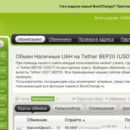
Уже видели новый BestChange? Пригла
Всего курсов:
10589
Мониторинг
Обменники
Проверка адреса
Пар
е
Обмен Наличные UAH на Tether BEP20 (USD
При помощи нашего сайта каждый пользователь может узнать, г
BTC
→
Tether BEP20 (USDT) по выгодному курсу. Выбирая обменник, с
BCH
валюты Tether USDT BEP20. Все приведенные нашим сайтом обм
проверку.
ETH
Пользователям, посещающим наш мониторинг впервые, предста
LTC
показывающий все функции сервиса BestChange.ru.
XRP
XMR
Город:
Хмельницкий
Обратный обмен
Избранное
OGE
Курсы обмена
Калькулятор
Оповещение
Дво
ASH
SDT
Обменник
Отдаете
По
▲
SDT
от 455 941
БарскийДворОбмен
45.5947
1
UAH Наличными
U