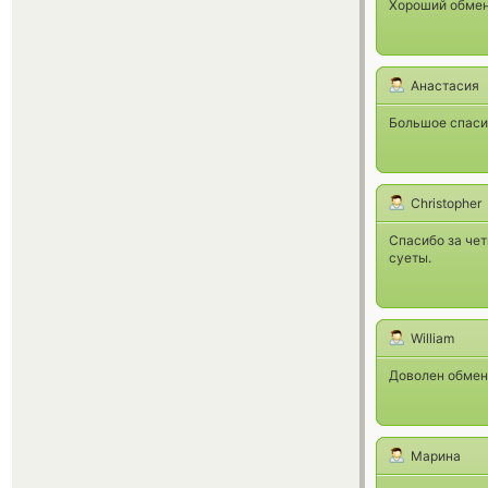
Хороший обменн
Анастасия
Большое спаси
Christopher
Спасибо за чет
суеты.
William
Доволен обмено
Марина