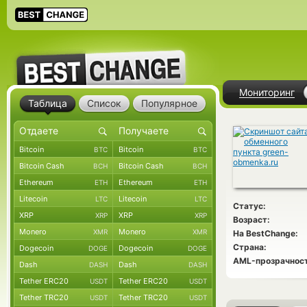
Мониторинг
Таблица
Список
Популярное
Bitcoin
Bitcoin
BTC
BTC
Bitcoin Cash
Bitcoin Cash
BCH
BCH
Ethereum
Ethereum
ETH
ETH
Litecoin
Litecoin
LTC
LTC
Статус:
XRP
XRP
XRP
XRP
Возраст:
Monero
Monero
XMR
XMR
На BestChange:
Страна:
Dogecoin
Dogecoin
DOGE
DOGE
AML-прозрачност
Dash
Dash
DASH
DASH
Tether ERC20
Tether ERC20
USDT
USDT
Tether TRC20
Tether TRC20
USDT
USDT