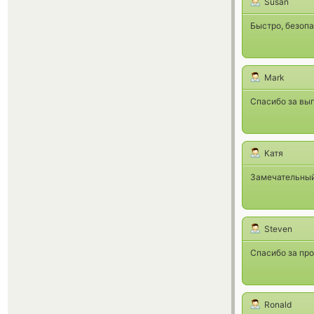
Susan
Быстро, безопа
Mark
Спасибо за выг
Катя
Замечательный 
Steven
Спасибо за пр
Ronald