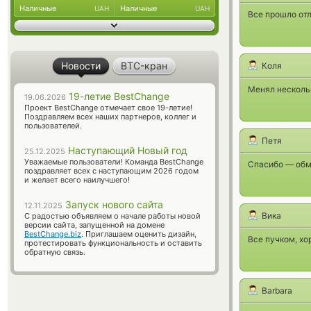
Наличные
Наличные
UAH
UAH
Все прошло отл
Новости
BTC-кран
Коля
Менял нескольк
19-летие BestChange
19.06.2026
Проект BestChange отмечает свое 19-летие!
Поздравляем всех наших партнеров, коллег и
пользователей.
Петя
Наступающий Новый год
25.12.2025
Уважаемые пользователи! Команда BestChange
Спасибо — обм
поздравляет всех с наступающим 2026 годом
и желает всего наилучшего!
Запуск нового сайта
12.11.2025
Вика
С радостью объявляем о начале работы новой
версии сайта, запущенной на домене
BestChange.biz
. Приглашаем оценить дизайн,
Все пучком, хо
протестировать функциональность и оставить
обратную связь.
Barbara