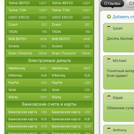
Отзывы
Ст
Tether BEP20
Tether BEP20
USDT
USDT
Tether TON
Tether TON
USDT
USDT
Добавить о
USDC ERC20
USDC ERC20
USDC
USDC
Zcash
Zcash
ZEC
ZEC
Sarah
TRON
TRON
TRX
TRX
Десять баллов 
BNB BEP20
BNB BEP20
BNB
BNB
Solana
Solana
SOL
SOL
Gram (Toncoin)
Gram (Toncoin)
GRAM
GRAM
Электронные деньги
Michael
WebMoney
WebMoney
WMZ
WMZ
Понятный инте
ЮMoney
ЮMoney
Благодарю!
RUB
RUB
PayPal
PayPal
USD
USD
Volet
Volet
USD
USD
Alipay
Alipay
CNY
CNY
Юрий
Банковские счета и карты
Обменник супер
Банковская карта
Банковская карта
USD
USD
Банковская карта
Банковская карта
RUB
RUB
Банковская карта
Банковская карта
EUR
EUR
Anthony
Банковская карта
Банковская карта
UAH
UAH