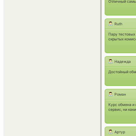
Отличный самый
Ruth
Пару тестовых
скрытых комисс
Надежда
Достойный обме
Роман
Курс обмена и
сервис, ни как
Артур