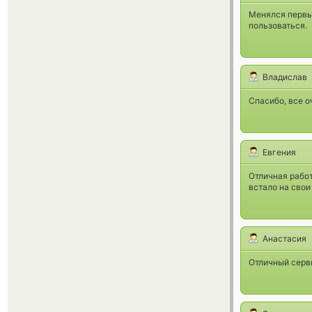
Менялся первый
пользоваться.
Владислав
Спасибо, все о
Евгения
Отличная работ
встало на свои
Анастасия
Отличный серви