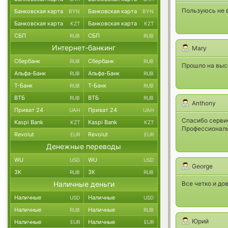
Пользуюсь не в
Банковская карта
Банковская карта
BYN
BYN
Банковская карта
Банковская карта
KZT
KZT
СБП
СБП
RUB
RUB
Интернет-банкинг
Mary
Сбербанк
Сбербанк
RUB
RUB
Прошло на высо
Альфа-Банк
Альфа-Банк
RUB
RUB
Т-Банк
Т-Банк
RUB
RUB
ВТБ
ВТБ
RUB
RUB
Anthony
Приват 24
Приват 24
UAH
UAH
Спасибо сервис
Kaspi Bank
Kaspi Bank
KZT
KZT
Профессионалы
Revolut
Revolut
EUR
EUR
Денежные переводы
WU
WU
USD
USD
George
ЗК
ЗК
RUB
RUB
Наличные деньги
Все четко и до
Наличные
Наличные
USD
USD
Наличные
Наличные
RUB
RUB
Юрий
Наличные
Наличные
EUR
EUR