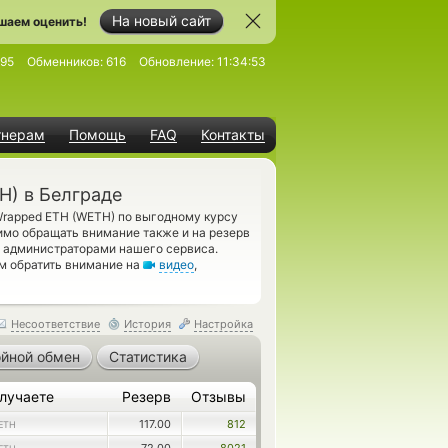
На новый сайт
шаем оценить!
95
Обменников:
616
Обновление:
11:34:53
тнерам
Помощь
FAQ
Контакты
H) в Белграде
rapped ETH (WETH) по выгодному курсу
имо обращать внимание также и на резерв
 администраторами нашего сервиса.
м обратить внимание на
видео
,
Несоответствие
История
Настройка
йной обмен
Статистика
лучаете
Резерв
Отзывы
117.00
812
ETH