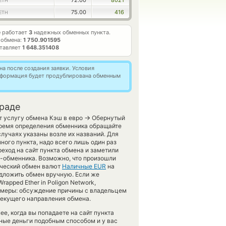
72.00
8021
ETH
75.00
416
ETH
е работает
3
надежных обменных пункта.
 обмена:
1 750.901595
ставляет
1 648.351408
а после создания заявки. Условия
информация будет продублирована обменным
граде
→
ет услугу обмена Кэш в евро
Обернутый
 время определения обменника обращайте
лучаях указаны возле их названий. Для
ного пункта, надо всего лишь один раз
еход на сайт пункта обмена и заметили
а-обменника. Возможно, что произошли
ический обмен валют
Наличные EUR
на
едложить обмен вручную. Если же
rapped Ether in Poligon Network,
 меры: обсуждение причины с владельцем
 текущего направления обмена.
, когда вы попадаете на сайт пункта
нные деньги подобным способом и у вас