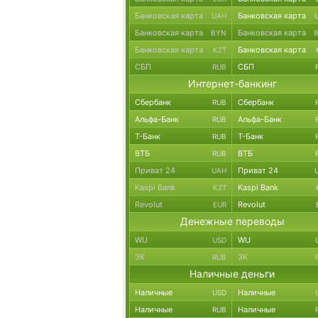
Банковская карта
Банковская карта
UAH
Банковская карта
Банковская карта
BYN
Банковская карта
Банковская карта
KZT
СБП
СБП
RUB
Интернет-банкинг
Сбербанк
Сбербанк
RUB
Альфа-Банк
Альфа-Банк
RUB
Т-Банк
Т-Банк
RUB
ВТБ
ВТБ
RUB
Приват 24
Приват 24
UAH
Kaspi Bank
Kaspi Bank
KZT
Revolut
Revolut
EUR
Денежные переводы
WU
WU
USD
ЗК
ЗК
RUB
Наличные деньги
Наличные
Наличные
USD
Наличные
Наличные
RUB