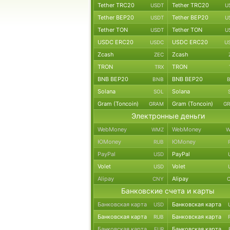
Tether TRC20
Tether TRC20
USDT
U
Tether BEP20
Tether BEP20
USDT
U
Tether TON
Tether TON
USDT
U
USDC ERC20
USDC ERC20
USDC
U
Zcash
Zcash
ZEC
TRON
TRON
TRX
BNB BEP20
BNB BEP20
BNB
Solana
Solana
SOL
Gram (Toncoin)
Gram (Toncoin)
GRAM
G
Электронные деньги
WebMoney
WebMoney
WMZ
W
ЮMoney
ЮMoney
RUB
PayPal
PayPal
USD
Volet
Volet
USD
Alipay
Alipay
CNY
Банковские счета и карты
Банковская карта
Банковская карта
USD
Банковская карта
Банковская карта
RUB
Банковская карта
Банковская карта
EUR