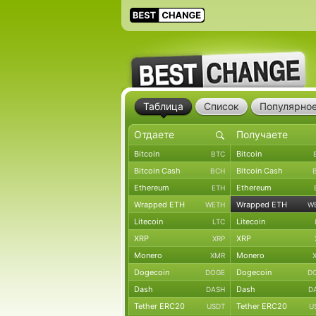
Таблица
Список
Популярно
Bitcoin
Bitcoin
BTC
Bitcoin Cash
Bitcoin Cash
BCH
Ethereum
Ethereum
ETH
Wrapped ETH
Wrapped ETH
WETH
W
Litecoin
Litecoin
LTC
XRP
XRP
XRP
Monero
Monero
XMR
Dogecoin
Dogecoin
DOGE
D
Dash
Dash
DASH
D
Tether ERC20
Tether ERC20
USDT
U