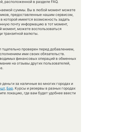
й, расположенной в разделе FAQ.
учаемой суммы. Вы в любой момент можете
нников, предоставленные нашим сервисом,
, в которой имеется возможность задать
онную почту информацию в тот момент,
бой момент, можете воспользоваться
и транзитной валюты.
л тщательно проверен перед добавлением,
сполнением ими своих обязательств.
оводимых финансовых операций в обменных
имание на отзывы других пользователей,
е.
 деньги за наличные во многих городах и
ешт
,
Бар
. Курсы и резервы в разных городах
ите локацию, где вам будет удобнее ввести