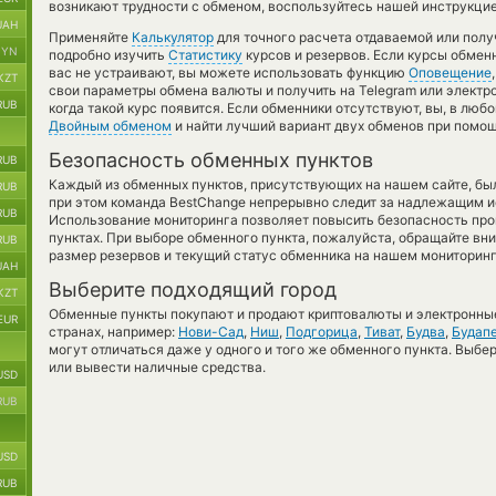
возникают трудности с обменом, воспользуйтесь нашей инструкцие
UAH
Применяйте
Калькулятор
для точного расчета отдаваемой или пол
BYN
подробно изучить
Статистику
курсов и резервов. Если курсы обме
вас не устраивают, вы можете использовать функцию
Оповещение
KZT
свои параметры обмена валюты и получить на Telegram или электр
RUB
когда такой курс появится. Если обменники отсутствуют, вы, в лю
Двойным обменом
и найти лучший вариант двух обменов при помощ
Безопасность обменных пунктов
RUB
Каждый из обменных пунктов, присутствующих на нашем сайте, бы
RUB
при этом команда BestChange непрерывно следит за надлежащим и
RUB
Использование мониторинга позволяет повысить безопасность пр
пунктах. При выборе обменного пункта, пожалуйста, обращайте вн
RUB
размер резервов и текущий статус обменника на нашем мониторинг
UAH
Выберите подходящий город
KZT
Обменные пункты покупают и продают криптовалюты и электронные
EUR
странах, например:
Нови-Сад
,
Ниш
,
Подгорица
,
Тиват
,
Будва
,
Будап
могут отличаться даже у одного и того же обменного пункта. Выбер
или вывести наличные средства.
USD
RUB
USD
RUB