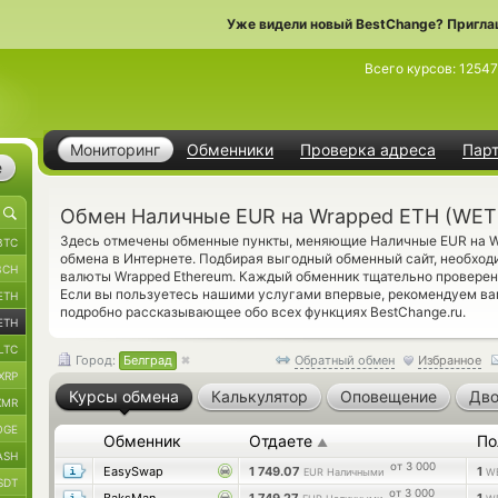
Уже видели новый BestChange? Пригла
Всего курсов:
12547
Мониторинг
Обменники
Проверка адреса
Пар
е
Обмен Наличные EUR на Wrapped ETH (WET
Здесь отмечены обменные пункты, меняющие Наличные EUR на W
BTC
обмена в Интернете. Подбирая выгодный обменный сайт, необход
BCH
валюты Wrapped Ethereum. Каждый обменник тщательно проверен
Если вы пользуетесь нашими услугами впервые, рекомендуем ва
ETH
подробно рассказывающее обо всех функциях BestChange.ru.
ETH
LTC
Город:
Белград
Обратный обмен
Избранное
XRP
Курсы обмена
Калькулятор
Оповещение
Дво
XMR
OGE
Обменник
Отдаете
По
▲
ASH
от 3 000
EasySwap
1 749.07
1
EUR Наличными
W
SDT
от 3 000