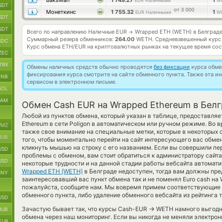
BaksMan
1 749.27
1
EUR Наличными
W
SDT
от 3 000
Монеткинс
1 755.32
1
EUR Наличными
W
SDT
SDT
Всего по направлению Наличные EUR
Wrapped ETH (WETH) в Белград
→
Суммарный резерв обменников:
264.00
WETH.
Средневзвешенный курс
SDC
Курс обмена
ETH/EUR
на криптовалютных рынках на текущее время со
ZEC
TRX
Обмены наличных средств обычно проводятся
без фиксации
курса обмен
фиксирования курса смотрите на сайте обменного пункта. Также эта 
BNB
сервисом в электронном письме.
SOL
RAM
Обмен Cash EUR на Wrapped Ethereum в Бел
Любой из пунктов обмена, который указан в таблице, предоставля
Ethereum в сети Poligon в автоматическом или ручном режиме. Во
MZ
также свое внимание на специальные метки, которые в некоторых с
RUB
того, чтобы моментально перейти на сайт интересующего вас обмен
кликнуть мышью на строку с его названием. Если вы совершили пер
USD
проблемы с обменом, вам стоит обратиться к администратору сайт
USD
некоторые трудности и на данной стадии работы вебсайта автомат
Wrapped ETH (WETH)
в Белграде недоступен, тогда вам должны пр
CNY
заинтересовавший вас пункт обмена так и не поменял Euro cash на W
пожалуйста, сообщите нам. Мы вовремя примем соответствующие
обменного пункта, либо удаление обменного вебсайта из рейтинга
USD
→
Зачастую бывает так, что курсы Cash-EUR
WETH намного выгоднее
RUB
обмена через наш мониторинг. Если вы никогда не меняли электро
EUR