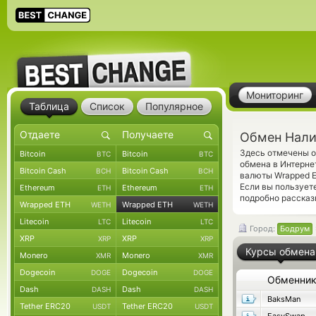
Мониторинг
Таблица
Список
Популярное
Обмен Нали
Здесь отмечены о
Bitcoin
Bitcoin
BTC
BTC
обмена в Интерне
Bitcoin Cash
Bitcoin Cash
BCH
BCH
валюты Wrapped E
Если вы пользует
Ethereum
Ethereum
ETH
ETH
подробно рассказ
Wrapped ETH
Wrapped ETH
WETH
WETH
Litecoin
Litecoin
LTC
LTC
Город:
Бодрум
XRP
XRP
XRP
XRP
Курсы обмена
Monero
Monero
XMR
XMR
Dogecoin
Dogecoin
DOGE
DOGE
Обменни
Dash
Dash
DASH
DASH
BaksMan
Tether ERC20
Tether ERC20
USDT
USDT