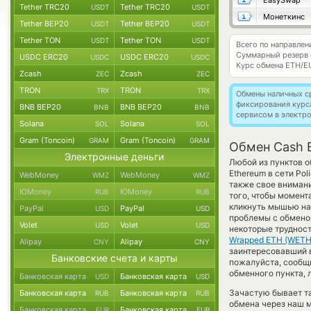
EasySwap
Tether TRC20
Tether TRC20
USDT
USDT
Монеткинс
Tether BEP20
Tether BEP20
USDT
USDT
Tether TON
Tether TON
USDT
USDT
Всего по направле
Суммарный резерв
USDC ERC20
USDC ERC20
USDC
USDC
Курс обмена
ETH/E
Zcash
Zcash
ZEC
ZEC
TRON
TRON
TRX
TRX
Обмены наличных с
фиксирования курс
BNB BEP20
BNB BEP20
BNB
BNB
сервисом в электр
Solana
Solana
SOL
SOL
Gram (Toncoin)
Gram (Toncoin)
GRAM
GRAM
Обмен Cash 
Электронные деньги
Любой из пунктов о
Ethereum в сети Po
WebMoney
WebMoney
WMZ
WMZ
также свое внимани
ЮMoney
ЮMoney
RUB
RUB
того, чтобы момент
кликнуть мышью на 
PayPal
PayPal
USD
USD
проблемы с обменом
Volet
Volet
USD
USD
некоторые трудност
Wrapped ETH (WETH
Alipay
Alipay
CNY
CNY
заинтересовавший ва
Банковские счета и карты
пожалуйста, сообщ
обменного пункта, 
Банковская карта
Банковская карта
USD
USD
Зачастую бывает т
Банковская карта
Банковская карта
RUB
RUB
обмена через наш м
Банковская карта
Банковская карта
EUR
EUR