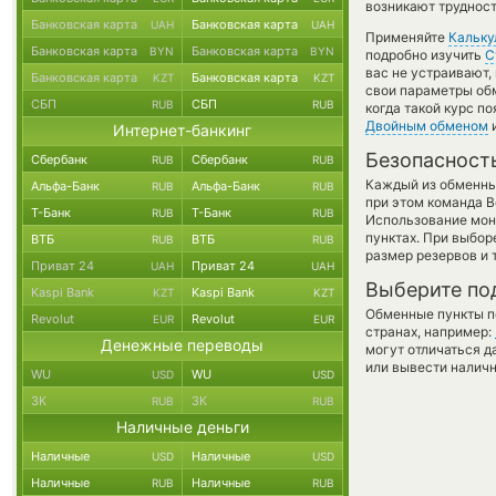
возникают трудност
Банковская карта
Банковская карта
UAH
UAH
Применяйте
Кальку
Банковская карта
Банковская карта
BYN
BYN
подробно изучить
С
вас не устраивают
Банковская карта
Банковская карта
KZT
KZT
свои параметры обм
СБП
СБП
RUB
RUB
когда такой курс п
Двойным обменом
и
Интернет-банкинг
Безопасност
Сбербанк
Сбербанк
RUB
RUB
Каждый из обменны
Альфа-Банк
Альфа-Банк
RUB
RUB
при этом команда 
Т-Банк
Т-Банк
RUB
RUB
Использование мон
пунктах. При выбор
ВТБ
ВТБ
RUB
RUB
размер резервов и 
Приват 24
Приват 24
UAH
UAH
Выберите по
Kaspi Bank
Kaspi Bank
KZT
KZT
Обменные пункты по
Revolut
Revolut
EUR
EUR
странах, например:
Денежные переводы
могут отличаться д
или вывести наличн
WU
WU
USD
USD
ЗК
ЗК
RUB
RUB
Наличные деньги
Наличные
Наличные
USD
USD
Наличные
Наличные
RUB
RUB