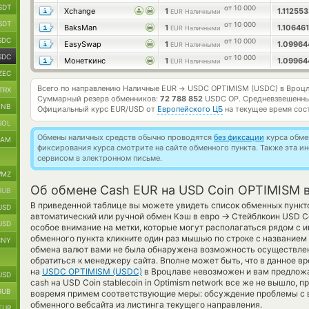
SDT
от 10 000
Xchange
1
1.11255
EUR Наличными
SDT
от 10 000
BaksMan
1
1.10646
EUR Наличными
SDC
от 10 000
EasySwap
1
1.0996
EUR Наличными
SDC
от 10 000
Монеткинс
1
1.0996
EUR Наличными
ZEC
Всего по направлению Наличные EUR
USDC OPTIMISM (USDC) в Вроцл
→
TRX
Суммарный резерв обменников:
72 788 852
USDC OP.
Средневзвешенны
BNB
Официальный курс
EUR/USD
от
Европейского ЦБ
на текущее время сос
SOL
Обмены наличных средств обычно проводятся
без фиксации
курса обмен
RAM
фиксирования курса смотрите на сайте обменного пункта. Также эта 
сервисом в электронном письме.
MZ
Об обмене Cash EUR на USD Coin OPTIMISM 
RUB
В приведенной таблице вы можете увидеть список обменных пункт
USD
→
автоматический или ручной обмен Кэш в евро
Стейблкоин USD Co
USD
особое внимание на метки, которые могут располагаться рядом с и
обменного пункта кликните один раз мышью по строке с названием 
CNY
обмена валют вами не была обнаружена возможность осуществлен
обратиться к менеджеру сайта. Вполне может быть, что в данное 
на
USDC OPTIMISM (USDC)
в Вроцлаве невозможен и вам предложа
USD
cash на USD Coin stablecoin in Optimism network все же не вышло, 
RUB
вовремя примем соответствующие меры: обсуждение проблемы с 
обменного вебсайта из листинга текущего направления.
EUR