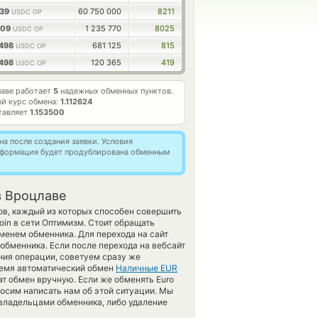
339
60 750 000
8211
USDC OP
109
1 235 770
8025
USDC OP
4498
681 125
815
USDC OP
4498
120 365
419
USDC OP
аве работает
5
надежных обменных пунктов.
й курс обмена:
1.112624
тавляет
1.153500
а после создания заявки. Условия
информация будет продублирована обменным
в Вроцлаве
ов, каждый из которых способен совершить
in в сети Оптимизм. Стоит обращать
менем обменника. Для перехода на сайт
обменника. Если после перехода на вебсайт
ия операции, советуем сразу же
время автоматический обмен
Наличные EUR
т обмен вручную. Если же обменять Euro
просим написать нам об этой ситуации. Мы
владельцами обменника, либо удаление