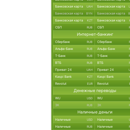
Банковская карта
Банковская карта
UAH
Банковская карта
Банковская карта
BYN
Банковская карта
Банковская карта
KZT
СБП
СБП
RUB
Интернет-банкинг
Сбербанк
Сбербанк
RUB
Альфа-Банк
Альфа-Банк
RUB
Т-Банк
Т-Банк
RUB
ВТБ
ВТБ
RUB
Приват 24
Приват 24
UAH
Kaspi Bank
Kaspi Bank
KZT
Revolut
Revolut
EUR
Денежные переводы
WU
WU
USD
ЗК
ЗК
RUB
Наличные деньги
Наличные
Наличные
USD
Наличные
Наличные
RUB