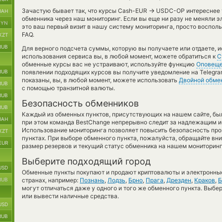
→
Зачастую бывает так, что курсы Cash-EUR
USDC-OP интереснее то
UAH
обменника через наш мониторинг. Если вы еще ни разу не меняли 
BYN
это ваш первый визит в нашу систему мониторинга, просто воспол
FAQ.
KZT
RUB
Для верного подсчета суммы, которую вы получаете или отдаете, 
использования сервиса вы, в любой момент, можете обратиться к
С
обменные курсы вас не устраивают, используйте функцию
Оповещ
RUB
появлении подходящих курсов вы получите уведомление на Telegram
показаны, вы, в любой момент, можете использовать
Двойной обме
RUB
с помощью транзитной валюты.
RUB
Безопасность обменников
RUB
Каждый из обменных пунктов, присутствующих на нашем сайте, бы
UAH
при этом команда BestChange непрерывно следит за надлежащим и
Использование мониторинга позволяет повысить безопасность пр
KZT
пунктах. При выборе обменного пункта, пожалуйста, обращайте вн
EUR
размер резервов и текущий статус обменника на нашем мониторинг
Выберите подходящий город
USD
Обменные пункты покупают и продают криптовалюты и электронные
RUB
странах, например:
Познань
,
Лодзь
,
Брно
,
Прага
,
Дрезден
,
Краков
,
Б
могут отличаться даже у одного и того же обменного пункта. Выбер
или вывести наличные средства.
USD
RUB