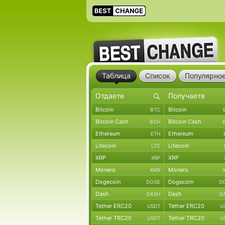
Таблица
Список
Популярно
Bitcoin
Bitcoin
BTC
Bitcoin Cash
Bitcoin Cash
BCH
Ethereum
Ethereum
ETH
Litecoin
Litecoin
LTC
XRP
XRP
XRP
Monero
Monero
XMR
Dogecoin
Dogecoin
DOGE
D
Dash
Dash
DASH
D
Tether ERC20
Tether ERC20
USDT
U
Tether TRC20
Tether TRC20
USDT
U