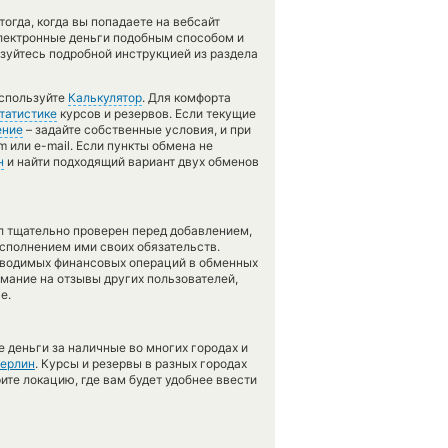
гда, когда вы попадаете на вебсайт
электронные деньги подобным способом и
ьзуйтесь подробной инструкцией из раздела
используйте
Калькулятор
. Для комфорта
татистике
курсов и резервов. Если текущие
ение
– задайте собственные условия, и при
 или e-mail. Если пункты обмена не
н
и найти подходящий вариант двух обменов
л тщательно проверен перед добавлением,
сполнением ими своих обязательств.
оводимых финансовых операций в обменных
имание на отзывы других пользователей,
е.
 деньги за наличные во многих городах и
ерлин
. Курсы и резервы в разных городах
ите локацию, где вам будет удобнее ввести