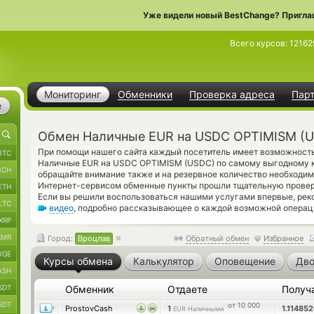
Уже видели новый BestChange? Пригла
Всего курсов:
12162
Мониторинг
Обменники
Проверка адреса
Пар
е
Обмен Наличные EUR на USDC OPTIMISM (U
При помощи нашего сайта каждый посетитель имеет возможность
BTC
Наличные EUR на USDC OPTIMISM (USDC) по самому выгодному ку
BCH
обращайте внимание также и на резервное количество необходи
Интернет-сервисом обменные пункты прошли тщательную провер
ETH
Если вы решили воспользоваться нашими услугами впервые, рек
LTC
видео
, подробно рассказывающее о каждой возможной операци
XRP
XMR
Город:
Вроцлав
Обратный обмен
Избранное
OGE
Курсы обмена
Калькулятор
Оповещение
Дво
ASH
SDT
Обменник
Отдаете
Получ
SDT
от 10 000
ProstovCash
1
1.11485
EUR Наличными