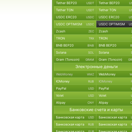
Tether BEP20
Tether BEP20
USDT
U
Tether TON
Tether TON
USDT
U
USDC ERC20
USDC ERC20
USDC
U
USDC OPTIMISM
USDC OPTIMISM
USDC
U
Zcash
Zcash
ZEC
TRON
TRON
TRX
BNB BEP20
BNB BEP20
BNB
Solana
Solana
SOL
Gram (Toncoin)
Gram (Toncoin)
GRAM
G
Электронные деньги
WebMoney
WebMoney
WMZ
W
ЮMoney
ЮMoney
RUB
PayPal
PayPal
USD
Volet
Volet
USD
Alipay
Alipay
CNY
Банковские счета и карты
Банковская карта
Банковская карта
USD
Банковская карта
Банковская карта
RUB
Банковская карта
Банковская карта
EUR