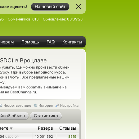
На новый сайт
шаем оценить!
95
Обменников:
613
Обновление:
08:39:28
тнерам
Помощь
FAQ
Контакты
SDC) в Вроцлаве
 узнать, где можно произвести обмен
рсу. При выборе выгодного курса,
мой валюты. Все предлагаемые нашим
ку.
омендуем вам обратить внимание на
и на BestChange.ru.
Несоответствие
История
Настройка
йной обмен
Статистика
аете
Резерв
Отзывы
▼
206
10 001 592
8519
USDC OP