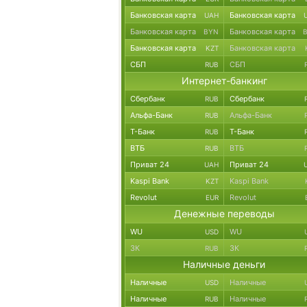
Банковская карта
Банковская карта
UAH
Банковская карта
Банковская карта
BYN
Банковская карта
Банковская карта
KZT
СБП
СБП
RUB
Интернет-банкинг
Сбербанк
Сбербанк
RUB
Альфа-Банк
Альфа-Банк
RUB
Т-Банк
Т-Банк
RUB
ВТБ
ВТБ
RUB
Приват 24
Приват 24
UAH
Kaspi Bank
Kaspi Bank
KZT
Revolut
Revolut
EUR
Денежные переводы
WU
WU
USD
ЗК
ЗК
RUB
Наличные деньги
Наличные
Наличные
USD
Наличные
Наличные
RUB