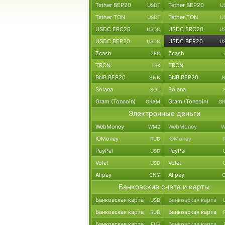
Tether BEP20
Tether BEP20
USDT
U
Tether TON
Tether TON
USDT
U
USDC ERC20
USDC ERC20
USDC
U
USDC BEP20
USDC BEP20
USDC
U
Zcash
Zcash
ZEC
TRON
TRON
TRX
BNB BEP20
BNB BEP20
BNB
Solana
Solana
SOL
Gram (Toncoin)
Gram (Toncoin)
GRAM
G
Электронные деньги
WebMoney
WebMoney
WMZ
W
ЮMoney
ЮMoney
RUB
PayPal
PayPal
USD
Volet
Volet
USD
Alipay
Alipay
CNY
Банковские счета и карты
Банковская карта
Банковская карта
USD
Банковская карта
Банковская карта
RUB
Банковская карта
Банковская карта
EUR