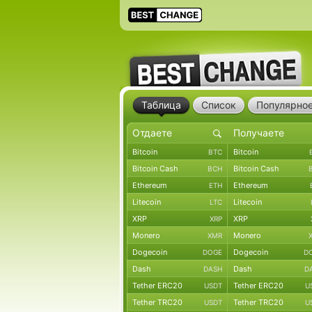
Таблица
Список
Популярно
Bitcoin
Bitcoin
BTC
Bitcoin Cash
Bitcoin Cash
BCH
Ethereum
Ethereum
ETH
Litecoin
Litecoin
LTC
XRP
XRP
XRP
Monero
Monero
XMR
Dogecoin
Dogecoin
DOGE
D
Dash
Dash
DASH
D
Tether ERC20
Tether ERC20
USDT
U
Tether TRC20
Tether TRC20
USDT
U