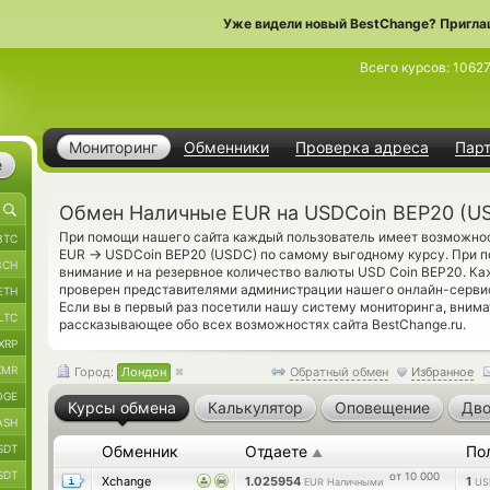
Уже видели новый BestChange? Пригла
Всего курсов:
1062
Мониторинг
Обменники
Проверка адреса
Пар
е
Обмен Наличные EUR на USDCoin BEP20 (U
При помощи нашего сайта каждый пользователь имеет возможнос
BTC
→
EUR
USDCoin BEP20 (USDC) по самому выгодному курсу. При по
BCH
внимание и на резервное количество валюты USD Coin BEP20. К
проверен представителями администрации нашего онлайн-серви
ETH
Если вы в первый раз посетили нашу систему мониторинга, вним
LTC
рассказывающее обо всех возможностях сайта BestChange.ru.
XRP
XMR
Город:
Лондон
Обратный обмен
Избранное
OGE
Курсы обмена
Калькулятор
Оповещение
Дво
ASH
SDT
Обменник
Отдаете
По
▲
SDT
от 10 000
Xchange
1.025954
1
EUR Наличными
US