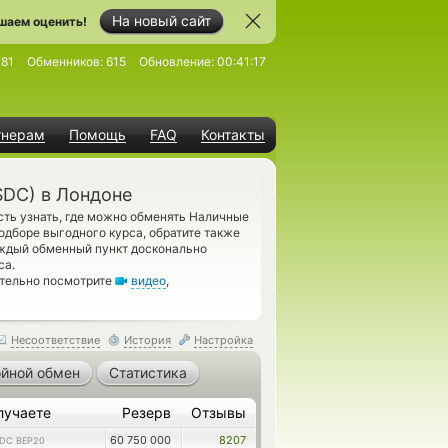
На новый сайт
шаем оценить!
781
Обменников:
615
Обновление:
00:41:17
тнерам
Помощь
FAQ
Контакты
SDC) в Лондоне
ть узнать, где можно обменять Наличные
дборе выгодного курса, обратите также
аждый обменный пункт досконально
са.
ательно посмотрите
видео
,
Несоответствие
История
Настройка
йной обмен
Статистика
лучаете
Резерв
Отзывы
60 750 000
8207
DC BEP20