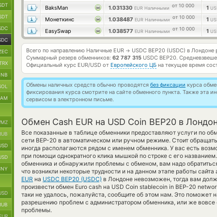
SDT
от 10 000
BaksMan
1.031330
1
EUR Наличными
US
SDT
от 10 000
Монеткинс
1.038487
1
EUR Наличными
US
SDC
от 10 000
EasySwap
1.038577
1
EUR Наличными
US
SDC
Всего по направлению Наличные EUR
USDC BEP20 (USDC) в Лондоне 
→
ZEC
Суммарный резерв обменников:
62 787 315
USDC BEP20.
Средневзвеше
TRX
Официальный курс
EUR/USD
от
Европейского ЦБ
на текущее время сос
BNB
Обмены наличных средств обычно проводятся
без фиксации
курса обмен
SOL
фиксирования курса смотрите на сайте обменного пункта. Также эта 
RAM
сервисом в электронном письме.
Обмен Cash EUR на USD Coin BEP20 в Лондо
MZ
Все показанные в таблице обменники предоставляют услуги по об
RUB
сети BEP-20 в автоматическом или ручном режиме. Стоит обращат
USD
иногда располагаются рядом с именем обменника. У вас есть возм
при помощи однократного клика мышкой по строке с его названием.
USD
обменника и обнаружили проблемы с обменом, вам надо обратиться
CNY
что возникли некоторые трудности и на данном этапе работы сайт
EUR
на
USDC BEP20 (USDC)
в Лондоне невозможен, тогда вам дол
произвести обмен Euro cash на USD Coin stablecoin in BEP-20 netwo
USD
таки не удалось, пожалуйста, сообщите об этом нам. Это поможет
разрешению проблем с администратором обменника, или же вовсе 
RUB
проблемы.
EUR