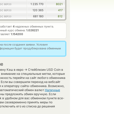
1 235 770
8021
DC BEP20
120 365
417
DC BEP20
681 180
812
DC BEP20
работает
4
надежных обменных пункта.
нный курс обмена:
1.026221
тавляет
1.154200
а после создания заявки. Условия
информация будет продублирована обменным
не
→
мену Кэш в евро
Стейблкоин USD Coin в
ь внимание на специальные метки, которые
ожность перейти на сайт любого обменника
 Если вы совершили переход на вебсайт
 к оператору сайта-обменника. Возможно,
а автоматический обмен валют
Наличные
жны предложить обмен вручную. Если
rk в удобном для вас обменном пункте все-
 нам своевременно принять меры по
отключить его из списка до решения