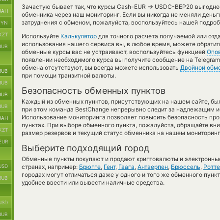
→
Зачастую бывает так, что курсы Cash-EUR
USDC-BEP20 выгоднее 
UAH
обменника через наш мониторинг. Если вы никогда не меняли день
затруднения с обменом, пожалуйста, воспользуйтесь нашей подроб
BYN
KZT
Используйте
Калькулятор
для точного расчета получаемой или отд
использования нашего сервиса вы, в любое время, можете обратит
RUB
обменные курсы вас не устраивают, воспользуйтесь функцией
Опо
появлении необходимого курса вы получите сообщение на Telegram
обмена отсутствуют, вы всегда можете использовать
Двойной обм
RUB
при помощи транзитной валюты.
RUB
Безопасность обменных пунктов
RUB
Каждый из обменных пунктов, присутствующих на нашем сайте, бы
RUB
при этом команда BestChange непрерывно следит за надлежащим и
Использование мониторинга позволяет повысить безопасность пр
UAH
пунктах. При выборе обменного пункта, пожалуйста, обращайте вн
KZT
размер резервов и текущий статус обменника на нашем мониторинг
EUR
Выберите подходящий город
Обменные пункты покупают и продают криптовалюты и электронные
USD
странах, например:
Брюгге
,
Гент
,
Гаага
,
Антверпен
,
Брюссель
,
Ротт
городах могут отличаться даже у одного и того же обменного пункт
RUB
удобнее ввести или вывести наличные средства.
USD
RUB