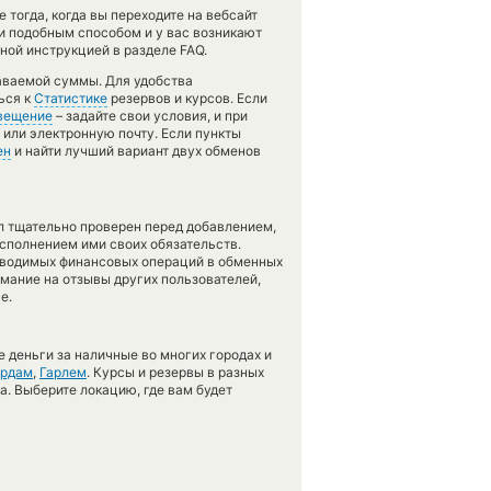
тогда, когда вы переходите на вебсайт
ги подобным способом и у вас возникают
ной инструкцией в разделе FAQ.
аваемой суммы. Для удобства
ься к
Статистике
резервов и курсов. Если
вещение
– задайте свои условия, и при
 или электронную почту. Если пункты
ен
и найти лучший вариант двух обменов
л тщательно проверен перед добавлением,
сполнением ими своих обязательств.
оводимых финансовых операций в обменных
имание на отзывы других пользователей,
е.
 деньги за наличные во многих городах и
ердам
,
Гарлем
. Курсы и резервы в разных
а. Выберите локацию, где вам будет