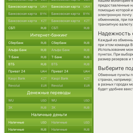
нашем мониторинге
предоставленные н
Банковская карта
Банковская карта
UAH
UAH
помощью которой им
Банковская карта
Банковская карта
BYN
BYN
электронную почту 
обменников, при п
Банковская карта
Банковская карта
KZT
KZT
транзитную валюту
СБП
СБП
RUB
RUB
Надежность 
Интернет-банкинг
Каждый из обменны
Сбербанк
Сбербанк
RUB
RUB
при этом команда 
Использование мон
Альфа-Банк
Альфа-Банк
RUB
RUB
пунктах. При выбор
Т-Банк
Т-Банк
RUB
RUB
размер резервов и 
ВТБ
ВТБ
RUB
RUB
Выберите по
Приват 24
Приват 24
UAH
UAH
Обменные пункты по
Kaspi Bank
Kaspi Bank
KZT
KZT
странах, например:
в разных городах м
Revolut
Revolut
EUR
EUR
будет удобнее ввес
Денежные переводы
WU
WU
USD
USD
ЗК
ЗК
RUB
RUB
Наличные деньги
Наличные
Наличные
USD
USD
Наличные
Наличные
RUB
RUB