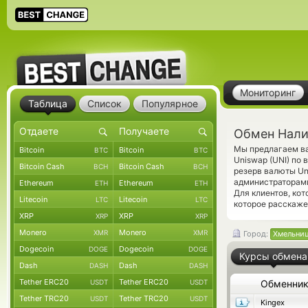
Мониторинг
Таблица
Список
Популярное
Обмен Нали
Мы предлагаем ва
Bitcoin
Bitcoin
BTC
BTC
Uniswap (UNI) по
Bitcoin Cash
Bitcoin Cash
BCH
BCH
резерв валюты Un
администраторам
Ethereum
Ethereum
ETH
ETH
Для клиентов, ко
Litecoin
Litecoin
LTC
LTC
которое расскаже
XRP
XRP
XRP
XRP
Monero
Monero
XMR
XMR
Город:
Хмельни
Dogecoin
Dogecoin
DOGE
DOGE
Курсы обмена
Dash
Dash
DASH
DASH
Tether ERC20
Tether ERC20
USDT
USDT
Обменни
Tether TRC20
Tether TRC20
USDT
USDT
Kingex