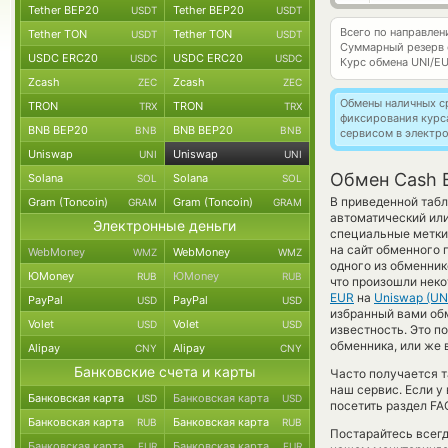
Tether BEP20
Tether BEP20
USDT
USDT
Всего по направле
Tether TON
Tether TON
USDT
USDT
Суммарный резерв
USDC ERC20
USDC ERC20
USDC
USDC
Курс обмена
UNI/E
Zcash
Zcash
ZEC
ZEC
Обмены наличных с
TRON
TRON
TRX
TRX
фиксирования курс
BNB BEP20
BNB BEP20
BNB
BNB
сервисом в электр
Uniswap
Uniswap
UNI
UNI
Обмен Cash 
Solana
Solana
SOL
SOL
В приведенной табл
Gram (Toncoin)
Gram (Toncoin)
GRAM
GRAM
автоматический ил
Электронные деньги
специальные метки
на сайт обменного 
WebMoney
WebMoney
WMZ
WMZ
одного из обменник
ЮMoney
ЮMoney
RUB
RUB
что произошли неко
EUR
на
Uniswap (UN
PayPal
PayPal
USD
USD
избранный вами обме
Volet
Volet
USD
USD
известность. Это 
обменника, или же 
Alipay
Alipay
CNY
CNY
Банковские счета и карты
Часто получается т
наш сервис. Если у
Банковская карта
Банковская карта
USD
USD
посетить раздел FA
Банковская карта
Банковская карта
RUB
RUB
Постарайтесь всег
Банковская карта
Банковская карта
EUR
EUR