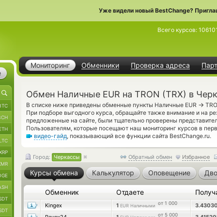
Уже видели новый BestChange? Пригла
Всего курсов:
10610
Мониторинг
Обменники
Проверка адреса
Пар
е
Обмен Наличные EUR на TRON (TRX) в Чер
→
В списке ниже приведены обменные пункты Наличные EUR
TRON
BTC
При подборе выгодного курса, обращайте также внимание и на р
BCH
предложенные на сайте, были тщательно проверены представите
Пользователям, которые посещают наш мониторинг курсов в перв
ETH
видео-гайд
, показывающий все функции сайта BestChange.ru.
LTC
XRP
Город:
Черкассы
Обратный обмен
Избранное
XMR
Курсы обмена
Калькулятор
Оповещение
Дво
OGE
ASH
Обменник
Отдаете
Получ
SDT
от 1 000
Kingex
1
3.4303
EUR Наличными
SDT
от 5 000