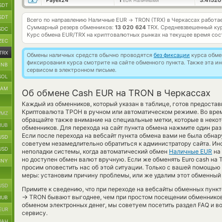
Payex24
1
3.4152
EUR Наличными
SDT
SDT
Всего по направлению Наличные EUR
TRON (TRX) в Черкассах работа
→
Суммарный резерв обменников:
13 020 624
TRX.
Средневзвешенный ку
SDC
Курс обмена
EUR/TRX
на криптовалютных рынках на текущее время со
ZEC
TRX
Обмены наличных средств обычно проводятся
без фиксации
курса обмен
фиксирования курса смотрите на сайте обменного пункта. Также эта 
BNB
сервисом в электронном письме.
SOL
RAM
Об обмене Cash EUR на TRON в Черкассах
Каждый из обменников, который указан в таблице, готов предоста
Криптовалюта ТРОН в ручном или автоматическом режиме. Во вре
MZ
обращайте также внимание на специальные метки, которые в некот
RUB
обменников. Для перехода на сайт пункта обмена нажмите один ра
Если после перехода на вебсайт пункта обмена вами не была обна
USD
советуем незамедлительно обратиться к администратору сайта. Ин
USD
неполадки системы, когда автоматический обмен
Наличные EUR
на
но доступен обмен валют вручную. Если же обменять Euro cash на 
CNY
просим оповестить нас об этой ситуации. Только с вашей помощь
меры: установим причину проблемы, или же удалим этот обменный 
USD
Примите к сведению, что при переходе на вебсайты обменных пунк
→
TRON бывают выгоднее, чем при простом посещении обменников.
RUB
обменом электронных денег, мы советуем посетить раздел FAQ и в
EUR
сервису.
UAH