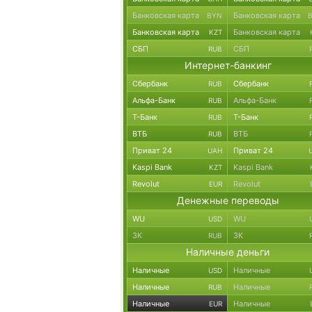
Банковская карта
Банковская карта
BYN
Банковская карта
Банковская карта
KZT
СБП
СБП
RUB
Интернет-банкинг
Сбербанк
Сбербанк
RUB
Альфа-Банк
Альфа-Банк
RUB
Т-Банк
Т-Банк
RUB
ВТБ
ВТБ
RUB
Приват 24
Приват 24
UAH
Kaspi Bank
Kaspi Bank
KZT
Revolut
Revolut
EUR
Денежные переводы
WU
WU
USD
ЗК
ЗК
RUB
Наличные деньги
Наличные
Наличные
USD
Наличные
Наличные
RUB
Наличные
Наличные
EUR