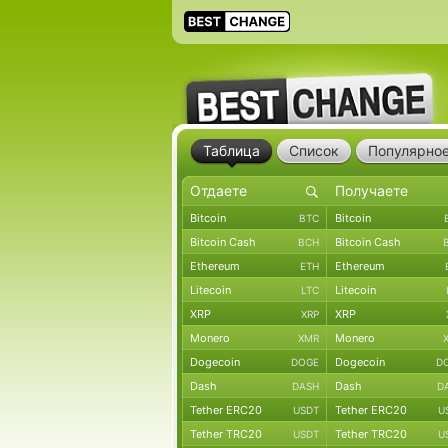
Таблица
Список
Популярно
Bitcoin
Bitcoin
BTC
Bitcoin Cash
Bitcoin Cash
BCH
Ethereum
Ethereum
ETH
Litecoin
Litecoin
LTC
XRP
XRP
XRP
Monero
Monero
XMR
Dogecoin
Dogecoin
DOGE
D
Dash
Dash
DASH
D
Tether ERC20
Tether ERC20
USDT
U
Tether TRC20
Tether TRC20
USDT
U