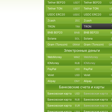
Tether BEP20
Tether BEP20
USDT
U
Tether TON
Tether TON
USDT
U
USDC ERC20
USDC ERC20
USDC
U
Zcash
Zcash
ZEC
TRON
TRON
TRX
BNB BEP20
BNB BEP20
BNB
Solana
Solana
SOL
Gram (Toncoin)
Gram (Toncoin)
GRAM
G
Электронные деньги
WebMoney
WebMoney
WMZ
W
ЮMoney
ЮMoney
RUB
PayPal
PayPal
USD
Volet
Volet
USD
Alipay
Alipay
CNY
Банковские счета и карты
Банковская карта
Банковская карта
USD
Банковская карта
Банковская карта
RUB
Банковская карта
Банковская карта
EUR
Банковская карта
Банковская карта
UAH