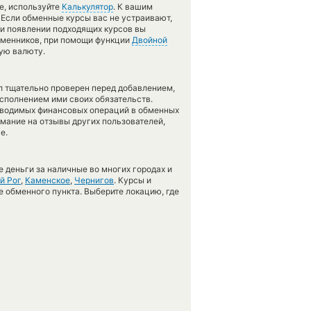
е, используйте
Калькулятор
. К вашим
 Если обменные курсы вас не устраивают,
при появлении подходящих курсов вы
обменников, при помощи функции
Двойной
ую валюту.
л тщательно проверен перед добавлением,
сполнением ими своих обязательств.
оводимых финансовых операций в обменных
имание на отзывы других пользователей,
е.
 деньги за наличные во многих городах и
й Рог
,
Каменское
,
Чернигов
. Курсы и
е обменного пункта. Выберите локацию, где