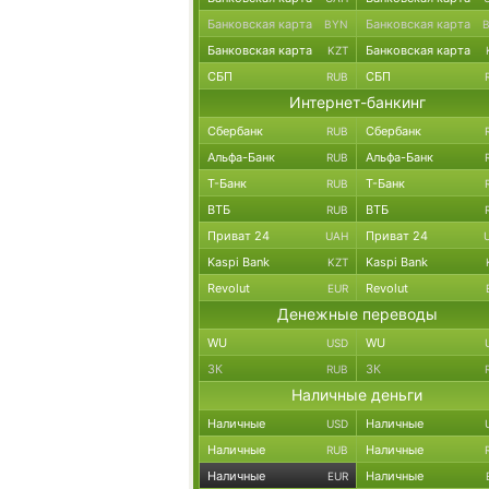
Банковская карта
Банковская карта
BYN
Банковская карта
Банковская карта
KZT
СБП
СБП
RUB
Интернет-банкинг
Сбербанк
Сбербанк
RUB
Альфа-Банк
Альфа-Банк
RUB
Т-Банк
Т-Банк
RUB
ВТБ
ВТБ
RUB
Приват 24
Приват 24
UAH
Kaspi Bank
Kaspi Bank
KZT
Revolut
Revolut
EUR
Денежные переводы
WU
WU
USD
ЗК
ЗК
RUB
Наличные деньги
Наличные
Наличные
USD
Наличные
Наличные
RUB
Наличные
Наличные
EUR