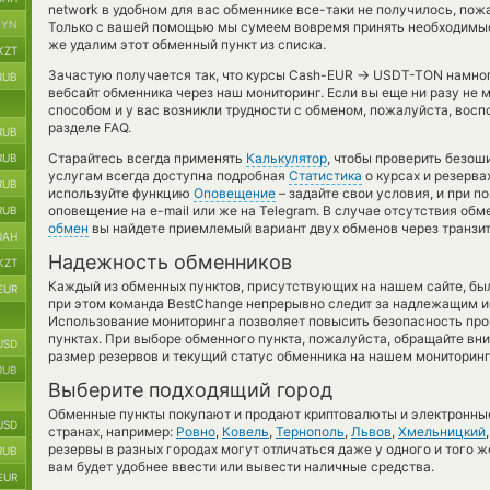
network в удобном для вас обменнике все-таки не получилось, пож
BYN
Только с вашей помощью мы сумеем вовремя принять необходимые
же удалим этот обменный пункт из списка.
KZT
→
Зачастую получается так, что курсы Cash-EUR
USDT-TON намного
RUB
вебсайт обменника через наш мониторинг. Если вы еще ни разу не
способом и у вас возникли трудности с обменом, пожалуйста, вос
разделе FAQ.
RUB
Старайтесь всегда применять
Калькулятор
, чтобы проверить безо
RUB
услугам всегда доступна подробная
Статистика
о курсах и резерва
RUB
используйте функцию
Оповещение
– задайте свои условия, и при 
оповещение на e-mail или же на Telegram. В случае отсутствия об
RUB
обмен
вы найдете приемлемый вариант двух обменов через транзи
UAH
Надежность обменников
KZT
Каждый из обменных пунктов, присутствующих на нашем сайте, бы
EUR
при этом команда BestChange непрерывно следит за надлежащим и
Использование мониторинга позволяет повысить безопасность пр
пунктах. При выборе обменного пункта, пожалуйста, обращайте вн
USD
размер резервов и текущий статус обменника на нашем мониторинг
RUB
Выберите подходящий город
Обменные пункты покупают и продают криптовалюты и электронные
USD
странах, например:
Ровно
,
Ковель
,
Тернополь
,
Львов
,
Хмельницкий
резервы в разных городах могут отличаться даже у одного и того ж
RUB
вам будет удобнее ввести или вывести наличные средства.
EUR