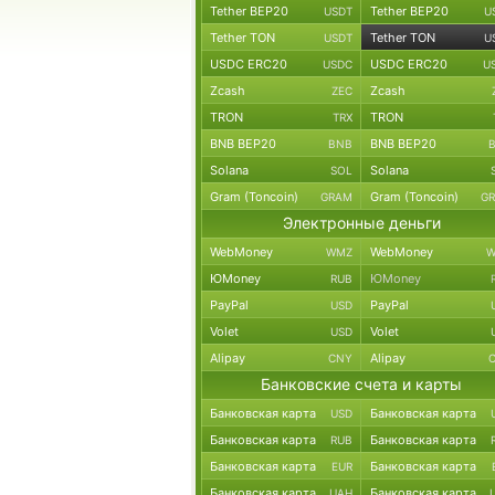
Tether BEP20
Tether BEP20
USDT
U
Tether TON
Tether TON
USDT
U
USDC ERC20
USDC ERC20
USDC
U
Zcash
Zcash
ZEC
TRON
TRON
TRX
BNB BEP20
BNB BEP20
BNB
Solana
Solana
SOL
Gram (Toncoin)
Gram (Toncoin)
GRAM
G
Электронные деньги
WebMoney
WebMoney
WMZ
W
ЮMoney
ЮMoney
RUB
PayPal
PayPal
USD
Volet
Volet
USD
Alipay
Alipay
CNY
Банковские счета и карты
Банковская карта
Банковская карта
USD
Банковская карта
Банковская карта
RUB
Банковская карта
Банковская карта
EUR
Банковская карта
Банковская карта
UAH