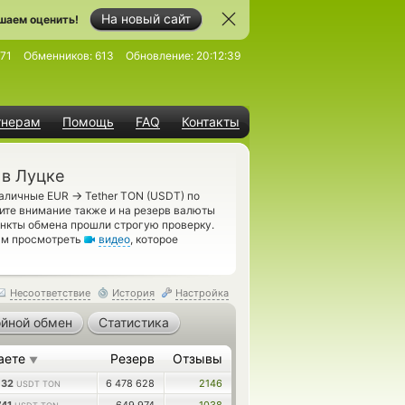
На новый сайт
шаем оценить!
71
Обменников:
613
Обновление:
20:12:39
тнерам
Помощь
FAQ
Контакты
 в Луцке
→
Наличные EUR
Tether TON (USDT) по
ите внимание также и на резерв валюты
нкты обмена прошли строгую проверку.
вам просмотреть
видео
, которое
Несоответствие
История
Настройка
йной обмен
Статистика
аете
Резерв
Отзывы
▼
032
6 478 628
2146
USDT TON