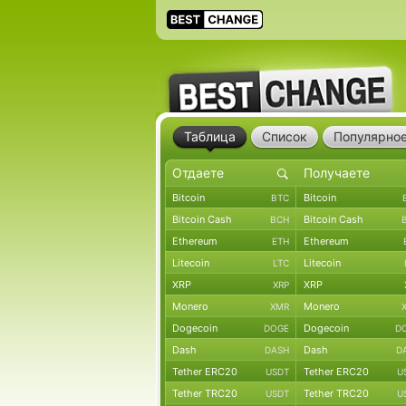
Таблица
Список
Популярно
Bitcoin
Bitcoin
BTC
Bitcoin Cash
Bitcoin Cash
BCH
Ethereum
Ethereum
ETH
Litecoin
Litecoin
LTC
XRP
XRP
XRP
Monero
Monero
XMR
Dogecoin
Dogecoin
DOGE
D
Dash
Dash
DASH
D
Tether ERC20
Tether ERC20
USDT
U
Tether TRC20
Tether TRC20
USDT
U