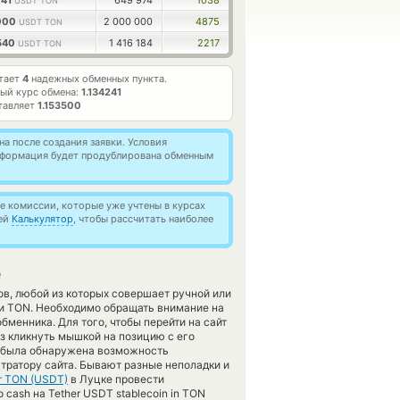
741
649 974
1038
USDT TON
0000
2 000 000
4875
USDT TON
5540
1 416 184
2217
USDT TON
отает
4
надежных обменных пункта.
ый курс обмена:
1.134241
тавляет
1.153500
а после создания заявки. Условия
информация будет продублирована обменным
 комиссии, которые уже учтены в курсах
ией
Калькулятор
, чтобы рассчитать наиболее
е
в, любой из которых совершает ручной или
ти TON. Необходимо обращать внимание на
бменника. Для того, чтобы перейти на сайт
з кликнуть мышкой на позицию с его
не была обнаружена возможность
тратору сайта. Бывают разные неполадки и
r TON (USDT)
в Луцке провести
cash на Tether USDT stablecoin in TON