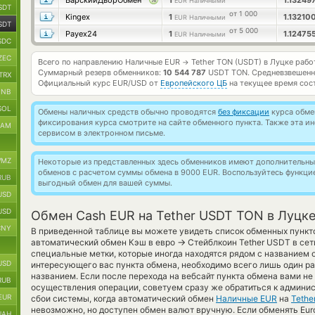
БарскийДворОбмен
1
1.13249
EUR Наличными
SDT
от 1 000
Kingex
1
1.1321
EUR Наличными
SDT
от 5 000
Payex24
1
1.1247
EUR Наличными
SDC
ZEC
Всего по направлению Наличные EUR
Tether TON (USDT) в Луцке раб
→
Суммарный резерв обменников:
10 544 787
USDT TON.
Средневзвешенн
TRX
Официальный курс
EUR/USD
от
Европейского ЦБ
на текущее время сос
BNB
SOL
Обмены наличных средств обычно проводятся
без фиксации
курса обмен
фиксирования курса смотрите на сайте обменного пункта. Также эта 
RAM
сервисом в электронном письме.
MZ
Некоторые из представленных здесь обменников имеют дополнительные
обменов с расчетом суммы обмена в 9000 EUR. Воспользуйтесь функц
RUB
выгодный обмен для вашей суммы.
USD
USD
Обмен Cash EUR на Tether USDT TON в Луцк
CNY
В приведенной таблице вы можете увидеть список обменных пункто
→
автоматический обмен Кэш в евро
Стейблкоин Tether USDT в се
специальные метки, которые иногда находятся рядом с названием о
USD
интересующего вас пункта обмена, необходимо всего лишь один ра
названием. Если после перехода на вебсайт пункта обмена вами 
RUB
осуществления операции, советуем сразу же обратиться к админис
EUR
сбои системы, когда автоматический обмен
Наличные EUR
на
Tethe
невозможно, но доступен обмен валют вручную. Если обменять Euro 
UAH