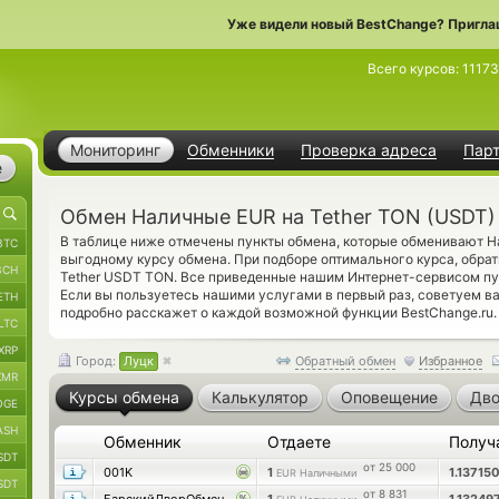
Уже видели новый BestChange? Пригла
Всего курсов:
11173
Мониторинг
Обменники
Проверка адреса
Пар
е
Обмен Наличные EUR на Tether TON (USDT)
В таблице ниже отмечены пункты обмена, которые обменивают 
BTC
выгодному курсу обмена. При подборе оптимального курса, обрат
BCH
Tether USDT TON. Все приведенные нашим Интернет-сервисом пу
Если вы пользуетесь нашими услугами в первый раз, советуем 
ETH
подробно расскажет о каждой возможной функции BestChange.ru.
LTC
XRP
Город:
Луцк
Обратный обмен
Избранное
XMR
Курсы обмена
Калькулятор
Оповещение
Дво
OGE
ASH
Обменник
Отдаете
Получ
SDT
от 25 000
001K
1
1.13715
EUR Наличными
SDT
от 8 831