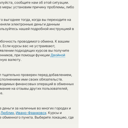
алуйста, сообщите нам об этой ситуации.
 меры: установим причину проблемы, либо
 выгоднее тогда, когда вы переходите на
 меняли электронные деньги данным
пользуйтесь нашей подробной инструкцией в
шибочность проводимого обмена. К вашим
х. Если курсы вас не устраивают,
появлении подходящих курсов вы получите
менников, при помощи функции
Двойной
тную валюту.
л тщательно проверен перед добавлением,
сполнением ими своих обязательств.
оводимых финансовых операций в обменных
имание на отзывы других пользователей,
е.
 деньги за наличные во многих городах и
,
Люблин
,
Ивано-Франковск
. Курсы и
е обменного пункта. Выберите локацию, где