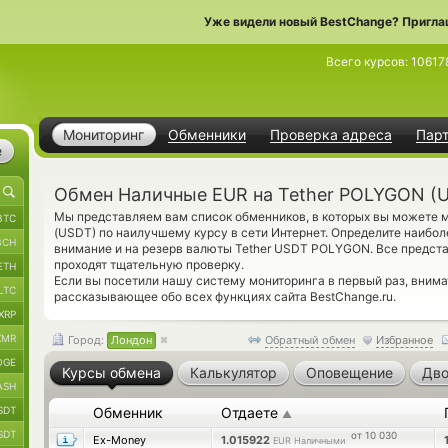
Уже видели новый BestChange? Пригла
Всего курсов:
10617
Мониторинг
Обменники
Проверка адреса
Пар
е
Обмен Наличные EUR на Tether POLYGON (U
Мы представляем вам список обменников, в которых вы можете
BTC
(USDT) по наилучшему курсу в сети Интернет. Определите наибол
BCH
внимание и на резерв валюты Tether USDT POLYGON. Все предс
проходят тщательную проверку.
ETH
Если вы посетили нашу систему мониторинга в первый раз, вним
LTC
рассказывающее обо всех функциях сайта BestChange.ru.
XRP
XMR
Город:
Лондон
Обратный обмен
Избранное
OGE
Курсы обмена
Калькулятор
Оповещение
Дво
ASH
SDT
Обменник
Отдаете
▲
SDT
от 10 030
Ex-Money
1.015922
EUR Наличными