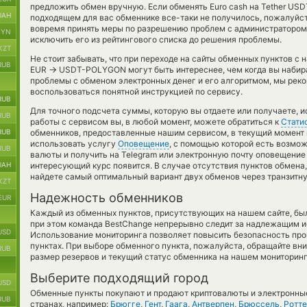
предложить обмен вручную. Если обменять Euro cash на Tether USDT 
UAH
подходящем для вас обменнике все-таки не получилось, пожалуйст
вовремя принять меры по разрешению проблем с администратором
BYN
исключить его из рейтингового списка до решения проблемы.
KZT
Не стоит забывать, что при переходе на сайты обменных пунктов с
RUB
→
EUR
USDT-POLYGON могут быть интереснее, чем когда вы набира
проблемы с обменом электронных денег и его алгоритмом, мы реко
воспользоваться понятной инструкцией по сервису.
RUB
Для точного подсчета суммы, которую вы отдаете или получаете, 
RUB
работы с сервисом вы, в любой момент, можете обратиться к
Стати
RUB
обменников, предоставленные нашим сервисом, в текущий момент 
использовать услугу
Оповещение
, с помощью которой есть возмо
RUB
валюты и получить на Telegram или электронную почту оповещение 
UAH
интересующий курс появится. В случае отсутствия пунктов обмен
найдете самый оптимальный вариант двух обменов через транзитн
KZT
Надежность обменников
EUR
Каждый из обменных пунктов, присутствующих на нашем сайте, бы
при этом команда BestChange непрерывно следит за надлежащим и
USD
Использование мониторинга позволяет повысить безопасность пр
пунктах. При выборе обменного пункта, пожалуйста, обращайте вн
RUB
размер резервов и текущий статус обменника на нашем мониторинг
Выберите подходящий город
USD
Обменные пункты покупают и продают криптовалюты и электронные
RUB
странах, например:
Брюгге
,
Гент
,
Гаага
,
Антверпен
,
Брюссель
,
Ротт