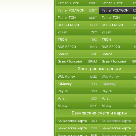
Tether BEP20
Tether BEP20
USDT
U
Tether POLYGON
Tether POLYGON
USDT
U
Tether TON
Tether TON
USDT
U
USDC ERC20
USDC ERC20
USDC
U
Zcash
Zcash
ZEC
TRON
TRON
TRX
BNB BEP20
BNB BEP20
BNB
Solana
Solana
SOL
Gram (Toncoin)
Gram (Toncoin)
GRAM
G
Электронные деньги
WebMoney
WebMoney
WMZ
W
ЮMoney
ЮMoney
RUB
PayPal
PayPal
USD
Volet
Volet
USD
Alipay
Alipay
CNY
Банковские счета и карты
Банковская карта
Банковская карта
USD
Банковская карта
Банковская карта
RUB
Банковская карта
Банковская карта
EUR