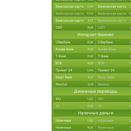
Банковская карта
Банковская карта
UAH
Банковская карта
Банковская карта
BYN
Банковская карта
Банковская карта
KZT
СБП
СБП
RUB
Интернет-банкинг
Сбербанк
Сбербанк
RUB
Альфа-Банк
Альфа-Банк
RUB
Т-Банк
Т-Банк
RUB
ВТБ
ВТБ
RUB
Приват 24
Приват 24
UAH
Kaspi Bank
Kaspi Bank
KZT
Revolut
Revolut
EUR
Денежные переводы
WU
WU
USD
ЗК
ЗК
RUB
Наличные деньги
Наличные
Наличные
USD
Наличные
Наличные
RUB