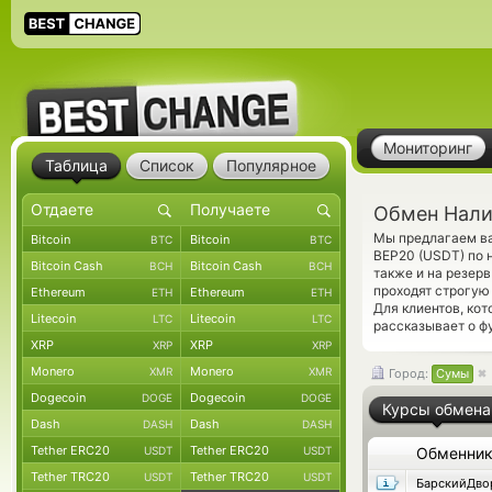
Мониторинг
Таблица
Список
Популярное
Обмен Нали
Мы предлагаем ва
Bitcoin
Bitcoin
BTC
BTC
BEP20 (USDT) по 
Bitcoin Cash
Bitcoin Cash
BCH
BCH
также и на резер
проходят строгую
Ethereum
Ethereum
ETH
ETH
Для клиентов, ко
Litecoin
Litecoin
LTC
LTC
рассказывает о ф
XRP
XRP
XRP
XRP
Monero
Monero
XMR
XMR
Город:
Сумы
Dogecoin
Dogecoin
DOGE
DOGE
Курсы обмена
Dash
Dash
DASH
DASH
Tether ERC20
Tether ERC20
USDT
USDT
Обменни
Tether TRC20
Tether TRC20
USDT
USDT
БарскийДво