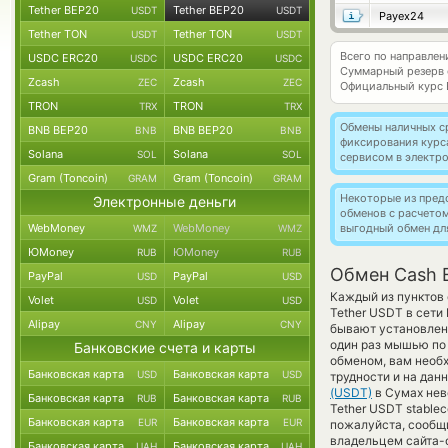
Tether BEP20
Tether BEP20
USDT
USDT
Payex24
Tether TON
Tether TON
USDT
USDT
Всего по направле
USDC ERC20
USDC ERC20
USDC
USDC
Суммарный резерв
Zcash
Zcash
ZEC
ZEC
Официальный курс
TRON
TRON
TRX
TRX
Обмены наличных с
BNB BEP20
BNB BEP20
BNB
BNB
фиксирования курс
Solana
Solana
SOL
SOL
сервисом в электр
Gram (Toncoin)
Gram (Toncoin)
GRAM
GRAM
Некоторые из пред
Электронные деньги
обменов с расчето
WebMoney
WebMoney
выгодный обмен дл
WMZ
WMZ
ЮMoney
ЮMoney
RUB
RUB
Обмен Cash 
PayPal
PayPal
USD
USD
Каждый из пунктов 
Volet
Volet
USD
USD
Tether USDT в сети
Alipay
Alipay
CNY
CNY
бывают установлены
один раз мышью по 
Банковские счета и карты
обменом, вам необх
Банковская карта
Банковская карта
USD
USD
трудности и на да
(USDT)
в Сумах нев
Банковская карта
Банковская карта
RUB
RUB
Tether USDT stable
Банковская карта
Банковская карта
EUR
EUR
пожалуйста, сообщи
владельцем сайта-о
Банковская карта
Банковская карта
UAH
UAH