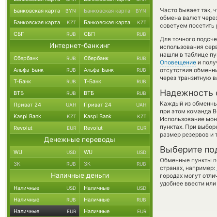
Часто бывает так, 
Банковская карта
Банковская карта
BYN
BYN
обмена валют через
Банковская карта
Банковская карта
KZT
KZT
советуем посетить 
СБП
СБП
RUB
RUB
Для точного подсче
Интернет-банкинг
использования серв
нашли в таблице пу
Сбербанк
Сбербанк
RUB
RUB
Оповещение
и полу
Альфа-Банк
Альфа-Банк
отсутствия обменн
RUB
RUB
через транзитную в
Т-Банк
Т-Банк
RUB
RUB
Надежность 
ВТБ
ВТБ
RUB
RUB
Каждый из обменны
Приват 24
Приват 24
UAH
UAH
при этом команда 
Kaspi Bank
Kaspi Bank
KZT
KZT
Использование мон
пунктах. При выбор
Revolut
Revolut
EUR
EUR
размер резервов и 
Денежные переводы
Выберите по
WU
WU
USD
USD
Обменные пункты по
ЗК
ЗК
RUB
RUB
странах, например:
Наличные деньги
городах могут отли
удобнее ввести или
Наличные
Наличные
USD
USD
Наличные
Наличные
RUB
RUB
Наличные
Наличные
EUR
EUR