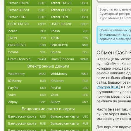
Tether TRC20
Tether TRC20
USDT
USDT
Всего по направле
Tether BEP20
Tether BEP20
USDT
USDT
Суммарный резерв
Tether TON
Tether TON
USDT
USDT
Курс обмена
EUR/P
USDC ERC20
USDC ERC20
USDC
USDC
Обмены наличных с
Zcash
Zcash
ZEC
ZEC
фиксирования курс
TRON
TRON
TRX
TRX
сервисом в электр
BNB BEP20
BNB BEP20
BNB
BNB
Обмен Cash E
Solana
Solana
SOL
SOL
В таблице вы может
Gram (Toncoin)
Gram (Toncoin)
GRAM
GRAM
ручной обмен Кэш 
Электронные деньги
которые иногда рас
обмена кликните од
WebMoney
WebMoney
WMZ
WMZ
вами не была обна
ЮMoney
ЮMoney
RUB
RUB
сайта. Бывают разн
Polygon (POL)
в Пол
PayPal
PayPal
USD
USD
cryptocurrency все
Volet
Volet
USD
USD
принять меры по р
рейтинга до решени
Alipay
Alipay
CNY
CNY
Банковские счета и карты
Часто бывает так, 
пункта через наш м
Банковская карта
Банковская карта
USD
USD
мы советуем посети
Банковская карта
Банковская карта
RUB
RUB
Для верного подсче
Банковская карта
Банковская карта
EUR
EUR