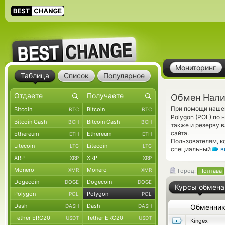
Мониторинг
Таблица
Список
Популярное
Обмен Налич
При помощи нашег
Bitcoin
Bitcoin
BTC
BTC
Polygon (POL) по
Bitcoin Cash
Bitcoin Cash
BCH
BCH
также и резерву 
сайта.
Ethereum
Ethereum
ETH
ETH
Пользователям, к
Litecoin
Litecoin
LTC
LTC
специальный
в
XRP
XRP
XRP
XRP
Monero
Monero
XMR
XMR
Город:
Полтава
Dogecoin
Dogecoin
DOGE
DOGE
Курсы обмена
Polygon
Polygon
POL
POL
Dash
Dash
DASH
DASH
Обменни
Tether ERC20
Tether ERC20
USDT
USDT
Kingex