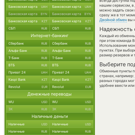
всегда доступна п
нашим сервисом, в 
Банковская карта
Банковская карта
UAH
UAH
можно задать свои 
Банковская карта
Банковская карта
BYN
BYN
сразу же в тот мом
Двойной обмен
вы н
Банковская карта
Банковская карта
KZT
KZT
Надежность 
СБП
СБП
RUB
RUB
Интернет-банкинг
Каждый из обменны
при этом команда 
Сбербанк
Сбербанк
RUB
RUB
Использование мон
пунктах. При выбор
Альфа-Банк
Альфа-Банк
RUB
RUB
размер резервов и 
Т-Банк
Т-Банк
RUB
RUB
Выберите по
ВТБ
ВТБ
RUB
RUB
Обменные пункты по
Приват 24
Приват 24
UAH
UAH
странах, например:
Kaspi Bank
Kaspi Bank
KZT
KZT
разных городах мог
удобнее ввести или
Revolut
Revolut
EUR
EUR
Денежные переводы
WU
WU
USD
USD
ЗК
ЗК
RUB
RUB
Наличные деньги
Наличные
Наличные
USD
USD
Наличные
Наличные
RUB
RUB