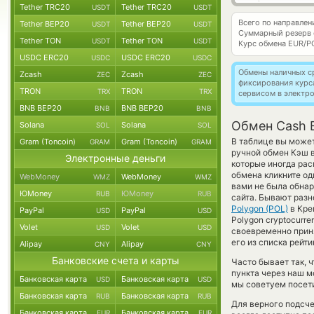
Tether TRC20
Tether TRC20
USDT
USDT
Всего по направле
Tether BEP20
Tether BEP20
USDT
USDT
Суммарный резерв
Tether TON
Tether TON
USDT
USDT
Курс обмена
EUR/P
USDC ERC20
USDC ERC20
USDC
USDC
Обмены наличных с
Zcash
Zcash
ZEC
ZEC
фиксирования курс
TRON
TRON
TRX
TRX
сервисом в электр
BNB BEP20
BNB BEP20
BNB
BNB
Обмен Cash E
Solana
Solana
SOL
SOL
В таблице вы может
Gram (Toncoin)
Gram (Toncoin)
GRAM
GRAM
ручной обмен Кэш 
Электронные деньги
которые иногда рас
обмена кликните од
WebMoney
WebMoney
WMZ
WMZ
вами не была обна
ЮMoney
ЮMoney
RUB
RUB
сайта. Бывают разн
Polygon (POL)
в Кре
PayPal
PayPal
USD
USD
Polygon cryptocurr
Volet
Volet
USD
USD
своевременно прин
его из списка рейт
Alipay
Alipay
CNY
CNY
Банковские счета и карты
Часто бывает так, 
пункта через наш м
Банковская карта
Банковская карта
USD
USD
мы советуем посети
Банковская карта
Банковская карта
RUB
RUB
Для верного подсче
Банковская карта
Банковская карта
EUR
EUR