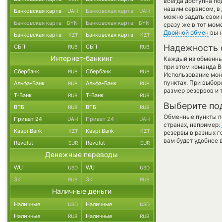
всегда доступна п
нашим сервисом, в 
Банковская карта
Банковская карта
UAH
UAH
можно задать свои 
Банковская карта
Банковская карта
BYN
BYN
сразу же в тот мом
Двойной обмен
вы н
Банковская карта
Банковская карта
KZT
KZT
Надежность 
СБП
СБП
RUB
RUB
Интернет-банкинг
Каждый из обменны
при этом команда 
Сбербанк
Сбербанк
RUB
RUB
Использование мон
пунктах. При выбор
Альфа-Банк
Альфа-Банк
RUB
RUB
размер резервов и 
Т-Банк
Т-Банк
RUB
RUB
Выберите по
ВТБ
ВТБ
RUB
RUB
Обменные пункты по
Приват 24
Приват 24
UAH
UAH
странах, например:
Kaspi Bank
Kaspi Bank
KZT
KZT
резервы в разных г
вам будет удобнее 
Revolut
Revolut
EUR
EUR
Денежные переводы
WU
WU
USD
USD
ЗК
ЗК
RUB
RUB
Наличные деньги
Наличные
Наличные
USD
USD
Наличные
Наличные
RUB
RUB