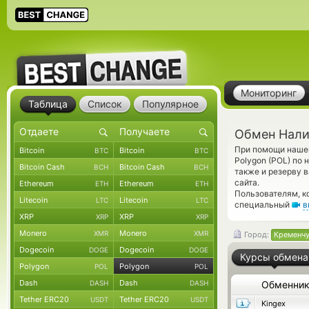
Мониторинг
Таблица
Список
Популярное
Обмен Налич
При помощи нашег
Bitcoin
Bitcoin
BTC
BTC
Polygon (POL) по
Bitcoin Cash
Bitcoin Cash
BCH
BCH
также и резерву 
сайта.
Ethereum
Ethereum
ETH
ETH
Пользователям, к
Litecoin
Litecoin
LTC
LTC
специальный
в
XRP
XRP
XRP
XRP
Monero
Monero
XMR
XMR
Город:
Кременчу
Dogecoin
Dogecoin
DOGE
DOGE
Курсы обмена
Polygon
Polygon
POL
POL
Dash
Dash
DASH
DASH
Обменни
Tether ERC20
Tether ERC20
USDT
USDT
Kingex