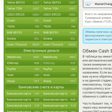
Tether BEP20
Tether BEP20
USDT
USDT
MasterChan
Tether TON
Tether TON
USDT
USDT
Всего по направле
USDC ERC20
USDC ERC20
USDC
USDC
Суммарный резерв
Zcash
Zcash
ZEC
ZEC
Курс обмена
LTC/E
TRON
TRON
TRX
TRX
Обмены наличных с
BNB BEP20
BNB BEP20
BNB
BNB
фиксирования курс
Solana
Solana
SOL
SOL
сервисом в электр
Gram (Toncoin)
Gram (Toncoin)
GRAM
GRAM
Электронные деньги
Обмен Cash E
В таблице вы имеет
WebMoney
WebMoney
WMZ
WMZ
или автоматически
ЮMoney
ЮMoney
RUB
RUB
также внимание на 
возможность попас
PayPal
PayPal
USD
USD
названием. Если вы
Volet
Volet
USD
USD
вам нужно обратить
и на данной стадии
Alipay
Alipay
CNY
CNY
невозможны, тогда 
Банковские счета и карты
cryptocurrency все
соответствующие м
Банковская карта
Банковская карта
USD
USD
обменного сайта из
Банковская карта
Банковская карта
RUB
RUB
Часто бывает так, 
Банковская карта
Банковская карта
EUR
EUR
через наш монитори
раздел FAQ и воспо
Банковская карта
Банковская карта
UAH
UAH