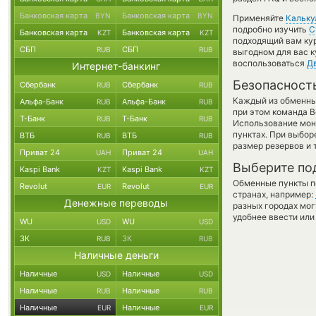
Банковская карта
Банковская карта
BYN
BYN
Применяйте
Кальку
подробно изучить
С
Банковская карта
Банковская карта
KZT
KZT
подходящий вам кур
СБП
СБП
RUB
RUB
выгодном для вас к
воспользоваться
Д
Интернет-банкинг
Безопасност
Сбербанк
Сбербанк
RUB
RUB
Каждый из обменны
Альфа-Банк
Альфа-Банк
RUB
RUB
при этом команда 
Т-Банк
Т-Банк
RUB
RUB
Использование мон
пунктах. При выбор
ВТБ
ВТБ
RUB
RUB
размер резервов и 
Приват 24
Приват 24
UAH
UAH
Выберите по
Kaspi Bank
Kaspi Bank
KZT
KZT
Обменные пункты по
Revolut
Revolut
EUR
EUR
странах, например:
Денежные переводы
разных городах мог
удобнее ввести или
WU
WU
USD
USD
ЗК
ЗК
RUB
RUB
Наличные деньги
Наличные
Наличные
USD
USD
Наличные
Наличные
RUB
RUB
Наличные
Наличные
EUR
EUR