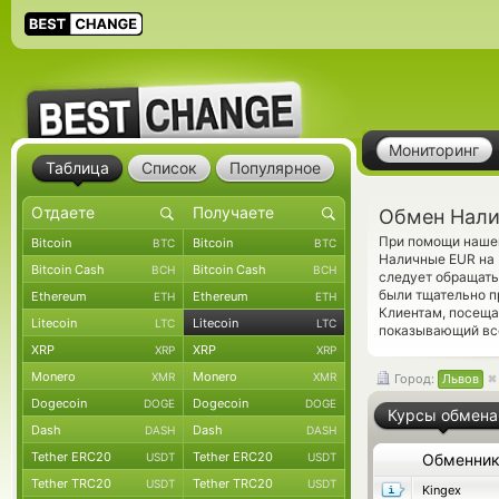
Мониторинг
Таблица
Список
Популярное
Обмен Налич
При помощи нашег
Bitcoin
Bitcoin
BTC
BTC
Наличные EUR на 
Bitcoin Cash
Bitcoin Cash
BCH
BCH
следует обращать 
были тщательно п
Ethereum
Ethereum
ETH
ETH
Клиентам, посеща
Litecoin
Litecoin
LTC
LTC
показывающий все
XRP
XRP
XRP
XRP
Monero
Monero
XMR
XMR
Город:
Львов
Dogecoin
Dogecoin
DOGE
DOGE
Курсы обмена
Dash
Dash
DASH
DASH
Tether ERC20
Tether ERC20
USDT
USDT
Обменни
Tether TRC20
Tether TRC20
USDT
USDT
Kingex