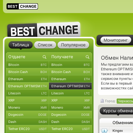
Мониторинг
Таблица
Список
Популярное
Обмен Нали
Мы предлагаем ва
Bitcoin
Bitcoin
BTC
BTC
Ethereum OPTIMIS
Bitcoin Cash
Bitcoin Cash
BCH
BCH
также внимание и
сервисом пункты 
Ethereum
Ethereum
ETH
ETH
Если вы в первый
Ethereum OPTIMISM
Ethereum OPTIMISM
ETH
ETH
возможностях сай
Litecoin
Litecoin
LTC
LTC
XRP
XRP
XRP
XRP
Город:
Черкасс
Monero
Monero
XMR
XMR
Курсы обмена
Dogecoin
Dogecoin
DOGE
DOGE
Dash
Dash
DASH
DASH
Обменни
Tether ERC20
Tether ERC20
USDT
USDT
Kingex