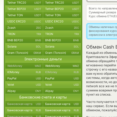
Tether TRC20
Tether TRC20
USDT
USDT
Всего по направле
Tether BEP20
Tether BEP20
USDT
USDT
Суммарный резерв
Tether TON
Tether TON
USDT
USDT
Курс обмена
ETH/E
USDC ERC20
USDC ERC20
USDC
USDC
Обмены наличных с
Zcash
Zcash
ZEC
ZEC
фиксирования курс
TRON
TRON
TRX
TRX
сервисом в электр
BNB BEP20
BNB BEP20
BNB
BNB
Обмен Cash 
Solana
Solana
SOL
SOL
Каждый из обменных
Gram (Toncoin)
Gram (Toncoin)
GRAM
GRAM
Криптовалюта Эфир
Электронные деньги
обмена обращайте т
мгновенно перейти 
WebMoney
WebMoney
WMZ
WMZ
строчку с его назв
ЮMoney
ЮMoney
RUB
RUB
вам нужно обратить
системы, когда ав
PayPal
PayPal
USD
USD
возможности, но до
Volet
Volet
USD
USD
network все же не
сумеем вовремя пр
Alipay
Alipay
CNY
CNY
пункт из списка.
Банковские счета и карты
Часто получается т
Банковская карта
Банковская карта
USD
USD
наш сервис. Если в
обменом, пожалуйст
Банковская карта
Банковская карта
RUB
RUB
Банковская карта
Банковская карта
EUR
EUR