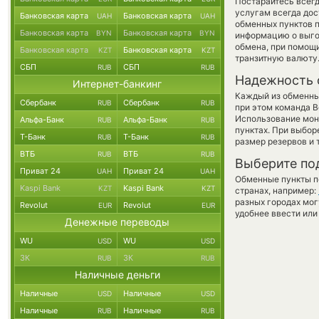
Постарайтесь всег
услугам всегда до
Банковская карта
Банковская карта
UAH
UAH
обменных пунктов п
Банковская карта
Банковская карта
BYN
BYN
информацию о выгод
обмена, при помощ
Банковская карта
Банковская карта
KZT
KZT
транзитную валюту
СБП
СБП
RUB
RUB
Надежность 
Интернет-банкинг
Каждый из обменны
Сбербанк
Сбербанк
RUB
RUB
при этом команда 
Использование мон
Альфа-Банк
Альфа-Банк
RUB
RUB
пунктах. При выбор
Т-Банк
Т-Банк
RUB
RUB
размер резервов и 
ВТБ
ВТБ
RUB
RUB
Выберите по
Приват 24
Приват 24
UAH
UAH
Обменные пункты по
Kaspi Bank
Kaspi Bank
KZT
KZT
странах, например:
разных городах мог
Revolut
Revolut
EUR
EUR
удобнее ввести или
Денежные переводы
WU
WU
USD
USD
ЗК
ЗК
RUB
RUB
Наличные деньги
Наличные
Наличные
USD
USD
Наличные
Наличные
RUB
RUB