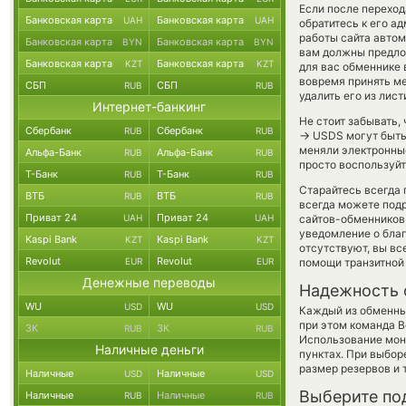
Если после перехо
Банковская карта
Банковская карта
UAH
UAH
обратитесь к его а
работы сайта авто
Банковская карта
Банковская карта
BYN
BYN
вам должны предлож
Банковская карта
Банковская карта
KZT
KZT
для вас обменнике 
вовремя принять м
СБП
СБП
RUB
RUB
удалить его из лис
Интернет-банкинг
Не стоит забывать,
Сбербанк
Сбербанк
RUB
RUB
→
USDS могут быть 
меняли электронны
Альфа-Банк
Альфа-Банк
RUB
RUB
просто воспользуйт
Т-Банк
Т-Банк
RUB
RUB
Старайтесь всегда
ВТБ
ВТБ
RUB
RUB
всегда можете под
Приват 24
Приват 24
UAH
UAH
сайтов-обменников 
уведомление о благ
Kaspi Bank
Kaspi Bank
KZT
KZT
отсутствуют, вы в
Revolut
Revolut
EUR
EUR
помощи транзитной
Денежные переводы
Надежность 
WU
WU
USD
USD
Каждый из обменны
при этом команда 
ЗК
ЗК
RUB
RUB
Использование мон
Наличные деньги
пунктах. При выбор
размер резервов и 
Наличные
Наличные
USD
USD
Выберите по
Наличные
Наличные
RUB
RUB