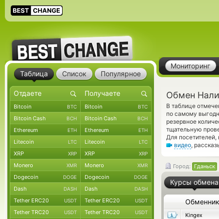
Мониторинг
Таблица
Список
Популярное
Обмен Налич
В таблице отмече
Bitcoin
Bitcoin
BTC
BTC
по самому выгодн
Bitcoin Cash
Bitcoin Cash
BCH
BCH
резервное колич
тщательную прове
Ethereum
Ethereum
ETH
ETH
Для посетителей,
Litecoin
Litecoin
LTC
LTC
видео
, расска
XRP
XRP
XRP
XRP
Monero
Monero
XMR
XMR
Город:
Гданьск
Dogecoin
Dogecoin
DOGE
DOGE
Курсы обмена
Dash
Dash
DASH
DASH
Tether ERC20
Tether ERC20
USDT
USDT
Обменни
Tether TRC20
Tether TRC20
USDT
USDT
Kingex