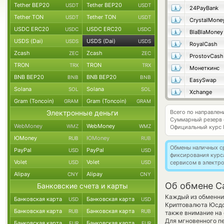
Tether BEP20
Tether BEP20
USDT
USDT
24PayBank
Tether TON
Tether TON
USDT
USDT
CrystalMone
USDC ERC20
USDC ERC20
USDC
USDC
BlaBlaMoney
USDS (Dai)
USDS (Dai)
USDS
USDS
RoyalCash
Zcash
Zcash
ZEC
ZEC
ProstovCash
TRON
TRON
TRX
TRX
Монеткинс
BNB BEP20
BNB BEP20
BNB
BNB
EasySwap
Solana
Solana
SOL
SOL
Xchange
Gram (Toncoin)
Gram (Toncoin)
GRAM
GRAM
Электронные деньги
Всего по направле
Суммарный резерв
WebMoney
WebMoney
WMZ
WMZ
Официальный курс
ЮMoney
ЮMoney
RUB
RUB
Обмены наличных с
PayPal
PayPal
USD
USD
фиксирования курс
Volet
Volet
USD
USD
сервисом в электр
Alipay
Alipay
CNY
CNY
Об обмене C
Банковские счета и карты
Каждый из обменник
Банковская карта
Банковская карта
USD
USD
Криптовалюта Юсдс 
Банковская карта
Банковская карта
RUB
RUB
также внимание на 
Для мгновенного пе
Банковская карта
Банковская карта
EUR
EUR