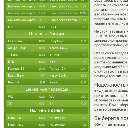
обратитесь к его а
работы сайта авто
Банковская карта
Банковская карта
UAH
UAH
должны предложить 
Банковская карта
Банковская карта
BYN
BYN
вас обменнике все 
вовремя принять м
Банковская карта
Банковская карта
KZT
KZT
удалить его из лис
СБП
СБП
RUB
RUB
Не стоит забывать,
Интернет-банкинг
→
USDS могут быть 
меняли электронны
Сбербанк
Сбербанк
RUB
RUB
просто воспользуйт
Альфа-Банк
Альфа-Банк
RUB
RUB
Старайтесь всегда
Т-Банк
Т-Банк
RUB
RUB
всегда можете под
ВТБ
ВТБ
RUB
RUB
сайтов-обменников 
уведомление о благ
Приват 24
Приват 24
UAH
UAH
отсутствуют, вы в
Kaspi Bank
Kaspi Bank
KZT
KZT
помощи транзитной
Revolut
Revolut
EUR
EUR
Надежность 
Денежные переводы
Каждый из обменны
при этом команда 
WU
WU
USD
USD
Использование мон
ЗК
ЗК
RUB
RUB
пунктах. При выбор
размер резервов и 
Наличные деньги
Выберите по
Наличные
Наличные
USD
USD
Обменные пункты по
Наличные
Наличные
RUB
RUB