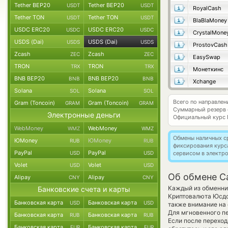
Tether BEP20
Tether BEP20
USDT
USDT
RoyalCash
Tether TON
Tether TON
USDT
USDT
BlaBlaMoney
USDC ERC20
USDC ERC20
USDC
USDC
CrystalMone
USDS (Dai)
USDS (Dai)
USDS
USDS
ProstovCash
Zcash
Zcash
ZEC
ZEC
EasySwap
TRON
TRON
TRX
TRX
Монеткинс
BNB BEP20
BNB BEP20
BNB
BNB
Xchange
Solana
Solana
SOL
SOL
Всего по направле
Gram (Toncoin)
Gram (Toncoin)
GRAM
GRAM
Суммарный резерв
Электронные деньги
Официальный курс
WebMoney
WebMoney
WMZ
WMZ
Обмены наличных с
ЮMoney
ЮMoney
RUB
RUB
фиксирования курс
PayPal
PayPal
USD
USD
сервисом в электр
Volet
Volet
USD
USD
Об обмене C
Alipay
Alipay
CNY
CNY
Каждый из обменник
Банковские счета и карты
Криптовалюта Юсдс 
Банковская карта
Банковская карта
USD
USD
также внимание на 
Для мгновенного пе
Банковская карта
Банковская карта
RUB
RUB
Если после перехо
Банковская карта
Банковская карта
EUR
EUR