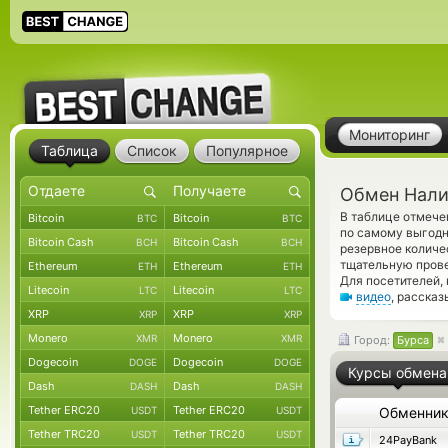
Мониторинг
Таблица
Список
Популярное
Обмен Налич
В таблице отмече
Bitcoin
Bitcoin
BTC
BTC
по самому выгодн
Bitcoin Cash
Bitcoin Cash
BCH
BCH
резервное колич
тщательную прове
Ethereum
Ethereum
ETH
ETH
Для посетителей,
Litecoin
Litecoin
LTC
LTC
видео
, расска
XRP
XRP
XRP
XRP
Monero
Monero
XMR
XMR
Город:
Бурса
Dogecoin
Dogecoin
DOGE
DOGE
Курсы обмена
Dash
Dash
DASH
DASH
Tether ERC20
Tether ERC20
USDT
USDT
Обменни
Tether TRC20
Tether TRC20
USDT
USDT
24PayBank