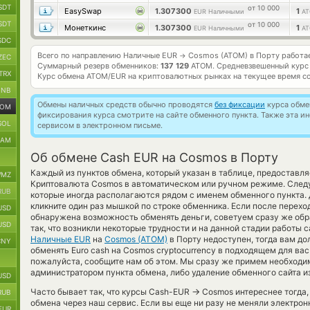
SDT
от 10 000
EasySwap
1.307300
1
EUR Наличными
A
SDT
от 10 000
Монеткинс
1.307300
1
EUR Наличными
A
SDC
Всего по направлению Наличные EUR
Cosmos (ATOM) в Порту работа
→
ZEC
Суммарный резерв обменников:
137 129
ATOM.
Средневзвешенный курс
TRX
Курс обмена
ATOM/EUR
на криптовалютных рынках на текущее время с
BNB
Обмены наличных средств обычно проводятся
без фиксации
курса обмен
TOM
фиксирования курса смотрите на сайте обменного пункта. Также эта 
SOL
сервисом в электронном письме.
RAM
Об обмене Cash EUR на Cosmos в Порту
Каждый из пунктов обмена, который указан в таблице, предоставл
MZ
Криптовалюта Cosmos в автоматическом или ручном режиме. Следу
RUB
которые иногда располагаются рядом с именем обменного пункта. 
кликните один раз мышкой по строке обменника. Если после перехо
USD
обнаружена возможность обменять деньги, советуем сразу же обр
USD
так, что возникли некоторые трудности и на данной стадии работы
Наличные EUR
на
Cosmos (ATOM)
в Порту недоступен, тогда вам д
CNY
обменять Euro cash на Cosmos cryptocurrency в подходящем для вас
пожалуйста, сообщите нам об этом. Мы сразу же примем необход
администратором пункта обмена, либо удаление обменного сайта и
USD
→
Часто бывает так, что курсы Cash-EUR
Cosmos интереснее тогда, 
RUB
обмена через наш сервис. Если вы еще ни разу не меняли электро
EUR