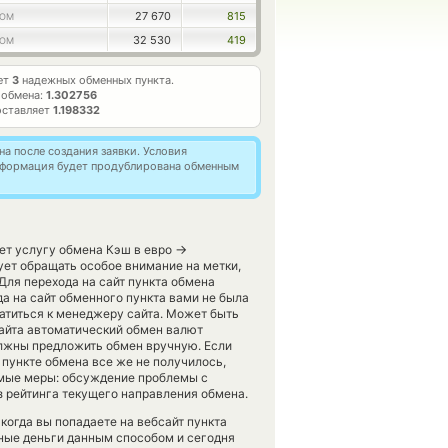
27 670
815
TOM
32 530
419
TOM
ет
3
надежных обменных пункта.
 обмена:
1.302756
оставляет
1.198332
а после создания заявки. Условия
информация будет продублирована обменным
→
яет услугу обмена Кэш в евро
ет обращать особое внимание на метки,
Для перехода на сайт пункта обмена
да на сайт обменного пункта вами не была
атиться к менеджеру сайта. Может быть
 сайта автоматический обмен валют
олжны предложить обмен вручную. Если
 пункте обмена все же не получилось,
имые меры: обсуждение проблемы с
з рейтинга текущего направления обмена.
когда вы попадаете на вебсайт пункта
нные деньги данным способом и сегодня