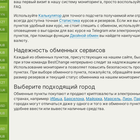
ваш первый визит в нашу систему мониторинга, просто воспользуй
FAQ.
UAH
BYN
Используйте
Калькулятор
для точного подсчета получаемой или о
всегда доступна точная
Статистика
курсов и резервов. Если же вы
KZT
пунктов удобный вам курс, не стоит спешить с обменом, используй
RUB
оповещение о выгодном для вас курсе на Telegram или электронную
пунктов, при помощи функции
Двойной обмен
вы найдете наилучший
валюту.
RUB
Надежность обменных сервисов
RUB
Каждый из обменных пунктов, присутствующих на нашем сайте, бы
RUB
при этом команда BestChange непрерывно следит за надлежащим и
Использование мониторинга позволяет повысить безопасность пр
RUB
пунктах. При выборе обменного пункта, пожалуйста, обращайте вн
UAH
размер резервов и текущий статус обменника на нашем мониторинг
KZT
Выберите подходящий город
EUR
Обменные пункты покупают и продают криптовалюты и электронные
странах, например:
Ибица
,
Барселона
,
Майорка
,
Марсель
,
Лион
,
Па
городах могут отличаться даже у одного и того же обменного пункт
USD
удобнее ввести или вывести наличные средства.
RUB
USD
RUB