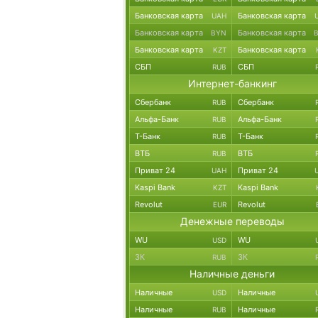
Банковская карта
Банковская карта
UAH
Банковская карта
Банковская карта
BYN
Банковская карта
Банковская карта
KZT
СБП
СБП
RUB
Интернет-банкинг
Сбербанк
Сбербанк
RUB
Альфа-Банк
Альфа-Банк
RUB
Т-Банк
Т-Банк
RUB
ВТБ
ВТБ
RUB
Приват 24
Приват 24
UAH
Kaspi Bank
Kaspi Bank
KZT
Revolut
Revolut
EUR
Денежные переводы
WU
WU
USD
ЗК
ЗК
RUB
Наличные деньги
Наличные
Наличные
USD
Наличные
Наличные
RUB