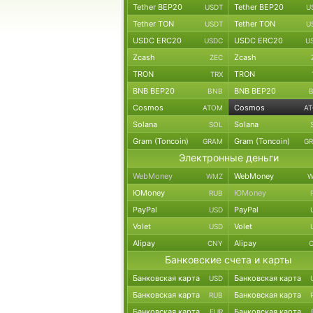
Tether BEP20
Tether BEP20
USDT
U
Tether TON
Tether TON
USDT
U
USDC ERC20
USDC ERC20
USDC
U
Zcash
Zcash
ZEC
TRON
TRON
TRX
BNB BEP20
BNB BEP20
BNB
Cosmos
Cosmos
ATOM
A
Solana
Solana
SOL
Gram (Toncoin)
Gram (Toncoin)
GRAM
G
Электронные деньги
WebMoney
WebMoney
WMZ
W
ЮMoney
ЮMoney
RUB
PayPal
PayPal
USD
Volet
Volet
USD
Alipay
Alipay
CNY
Банковские счета и карты
Банковская карта
Банковская карта
USD
Банковская карта
Банковская карта
RUB
Банковская карта
Банковская карта
EUR