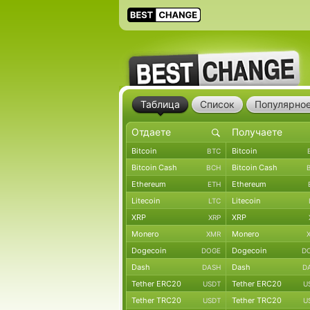
Таблица
Список
Популярно
Bitcoin
Bitcoin
BTC
Bitcoin Cash
Bitcoin Cash
BCH
Ethereum
Ethereum
ETH
Litecoin
Litecoin
LTC
XRP
XRP
XRP
Monero
Monero
XMR
Dogecoin
Dogecoin
DOGE
D
Dash
Dash
DASH
D
Tether ERC20
Tether ERC20
USDT
U
Tether TRC20
Tether TRC20
USDT
U