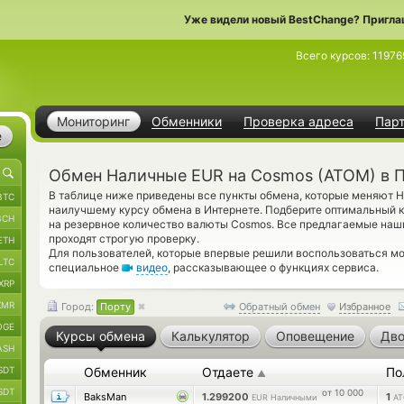
Уже видели новый BestChange? Пригла
Всего курсов:
11976
Мониторинг
Обменники
Проверка адреса
Пар
е
Обмен Наличные EUR на Cosmos (ATOM) в 
В таблице ниже приведены все пункты обмена, которые меняют
BTC
наилучшему курсу обмена в Интернете. Подберите оптимальный к
BCH
на резервное количество валюты Cosmos. Все предлагаемые на
проходят строгую проверку.
ETH
Для пользователей, которые впервые решили воспользоваться м
LTC
специальное
видео
, рассказывающее о функциях сервиса.
XRP
XMR
Город:
Порту
Обратный обмен
Избранное
OGE
Курсы обмена
Калькулятор
Оповещение
Дво
ASH
SDT
Обменник
Отдаете
По
▲
SDT
от 10 000
BaksMan
1.299200
1
EUR Наличными
A