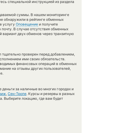
тесь специальной инструкцией из раздела
тдаваемой суммы. В нашем мониторинге
 не обнаружили в рейтинге обменных
те услугу
Оповещение
и получите
 почту. В случае отсутствия обменных
 вариант двух обменов через транзитную
л тщательно проверен перед добавлением,
сполнением ими своих обязательств.
оводимых финансовых операций в обменных
имание на отзывы других пользователей,
е.
 деньги за наличные во многих городах и
риж
,
Сен-Тропе
. Курсы и резервы в разных
а. Выберите локацию, где вам будет