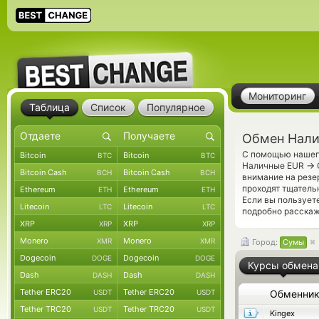
Мониторинг
Таблица
Список
Популярное
Обмен Налич
С помощью нашего
Bitcoin
Bitcoin
BTC
BTC
→
Наличные EUR
Bitcoin Cash
Bitcoin Cash
BCH
BCH
внимание на резе
проходят тщатель
Ethereum
Ethereum
ETH
ETH
Если вы пользует
Litecoin
Litecoin
LTC
LTC
подробно расскаж
XRP
XRP
XRP
XRP
Monero
Monero
XMR
XMR
Город:
Сумы
Dogecoin
Dogecoin
DOGE
DOGE
Курсы обмена
Dash
Dash
DASH
DASH
Tether ERC20
Tether ERC20
USDT
USDT
Обменни
Tether TRC20
Tether TRC20
USDT
USDT
Kingex