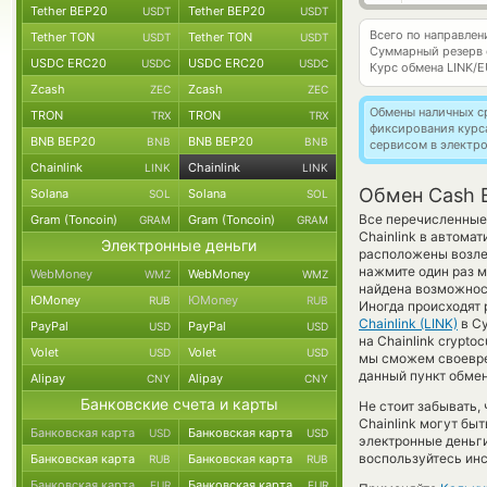
Tether BEP20
Tether BEP20
USDT
USDT
Всего по направле
Tether TON
Tether TON
USDT
USDT
Суммарный резерв
USDC ERC20
USDC ERC20
USDC
USDC
Курс обмена
LINK/
Zcash
Zcash
ZEC
ZEC
Обмены наличных с
TRON
TRON
TRX
TRX
фиксирования курс
BNB BEP20
BNB BEP20
BNB
BNB
сервисом в электр
Chainlink
Chainlink
LINK
LINK
Обмен Cash E
Solana
Solana
SOL
SOL
Все перечисленные
Gram (Toncoin)
Gram (Toncoin)
GRAM
GRAM
Chainlink в автома
Электронные деньги
расположены возле 
нажмите один раз м
WebMoney
WebMoney
WMZ
WMZ
найдена возможност
ЮMoney
ЮMoney
RUB
RUB
Иногда происходят 
Chainlink (LINK)
в Су
PayPal
PayPal
USD
USD
на Chainlink crypt
Volet
Volet
USD
USD
мы сможем своевре
данный пункт обмен
Alipay
Alipay
CNY
CNY
Банковские счета и карты
Не стоит забывать,
Chainlink могут бы
Банковская карта
Банковская карта
USD
USD
электронные деньги
воспользуйтесь инс
Банковская карта
Банковская карта
RUB
RUB
Банковская карта
Банковская карта
EUR
EUR