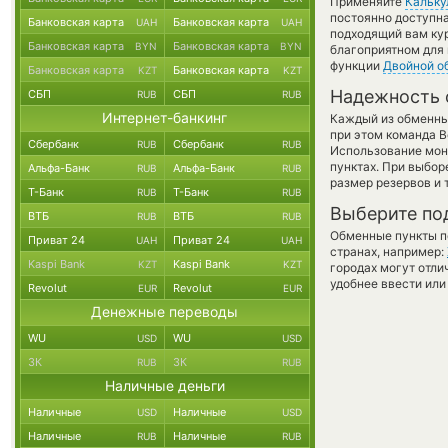
Применяйте
Кальку
постоянно доступн
Банковская карта
Банковская карта
UAH
UAH
подходящий вам кур
Банковская карта
Банковская карта
BYN
BYN
благоприятном для 
функции
Двойной о
Банковская карта
Банковская карта
KZT
KZT
Надежность 
СБП
СБП
RUB
RUB
Интернет-банкинг
Каждый из обменны
при этом команда 
Сбербанк
Сбербанк
RUB
RUB
Использование мон
пунктах. При выбор
Альфа-Банк
Альфа-Банк
RUB
RUB
размер резервов и 
Т-Банк
Т-Банк
RUB
RUB
Выберите по
ВТБ
ВТБ
RUB
RUB
Обменные пункты по
Приват 24
Приват 24
UAH
UAH
странах, например:
Kaspi Bank
Kaspi Bank
KZT
KZT
городах могут отли
удобнее ввести или
Revolut
Revolut
EUR
EUR
Денежные переводы
WU
WU
USD
USD
ЗК
ЗК
RUB
RUB
Наличные деньги
Наличные
Наличные
USD
USD
Наличные
Наличные
RUB
RUB